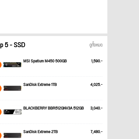
p 5 - SSD
ดูทั้งหมด
MSI Spatium M450 500GB
1,590.-
SanDisk Extreme 1TB
4,025.-
BLACKBERRY BBR512GNV3A 512GB
3,040.-
SanDisk Extreme 2TB
7,480.-