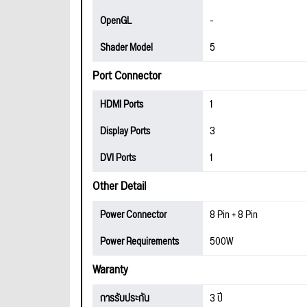
OpenGL
-
Shader Model
5
Port Connector
HDMI Ports
1
Display Ports
3
DVI Ports
1
Other Detail
Power Connector
8 Pin + 8 Pin
Power Requirements
500W
Waranty
การรับประกัน
3 ปี