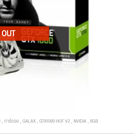
d
การ์ดจอ
GALAX
GTX1080 HOF V2
NVIDIA
8GB