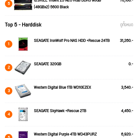
G.SKILL Trident Z5 NEO RGB DDR5 96GB
76,100.-
5
(48GBx2) 5600 Black
Top 5 - Harddisk
ดูทั้งหมด
SEAGATE IronWolf Pro NAS HDD +Rescue 24TB
31,260.-
1
SEAGATE 320GB
0.-
2
Western Digital Blue 1TB WD10EZEX
3,540.-
3
SEAGATE SkyHawk +Rescue 2TB
4,450.-
4
Western Digital Purple 4TB WD43PURZ
6,920.-
5