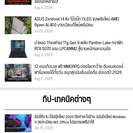
ใช้ได้อีกหลายปี!
Aug 5, 2026
ASUS Zenbook 14 Air โน้ตบุ๊ก OLED ขุมพลังใหม่ AMD
Ryzen AI 400 บางเฉียบดีไซน์พรีเมียม
Jul 29, 2026
น่าลอง ThinkPad T1g Gen 9 พลัง Panther Lake กราฟิก
RTX 5070 แรม LPCAMM2 สู้งานหนักและเกมมิ่ง
Aug 3, 2026
12 เกมเก็บเวล ฟรี MMORPG ท่องโลกกว้าง ตีมอนสเตอร์
ฟาร์มของได้ทั้งวัน สนุกสุดมันส์บนมือถือ อัปเดตปี 2026
Aug 5, 2026
ทิป-เทคนิคต่างๆ
เปิดใช้งาน โน๊ตบุ๊คใหม่ 2025 ตั้งค่าอะไรบ้าง ฉบับมือใหม่ Windows
11 ลงทะเบียน MS Office โปรแกรมฟรีน่าใช้
Jan 15, 2025