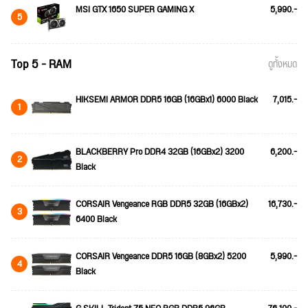
MSI GTX 1650 SUPER GAMING X
5,990.-
5
Top 5 - RAM
ดูทั้งหมด
HIKSEMI ARMOR DDR5 16GB (16GBx1) 6000 Black
7,015.-
1
BLACKBERRY Pro DDR4 32GB (16GBx2) 3200
6,200.-
2
Black
CORSAIR Vengeance RGB DDR5 32GB (16GBx2)
16,730.-
3
6400 Black
CORSAIR Vengeance DDR5 16GB (8GBx2) 5200
5,990.-
4
Black