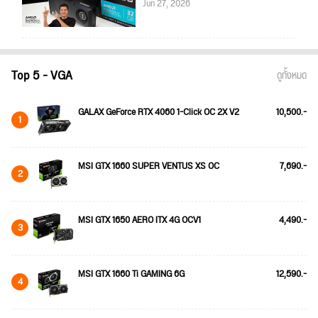
Jun 27, 2026
Top 5 - VGA
ดูทั้งหมด
GALAX GeForce RTX 4060 1-Click OC 2X V2
10,500.-
1
MSI GTX 1660 SUPER VENTUS XS OC
7,690.-
2
MSI GTX 1650 AERO ITX 4G OCV1
4,490.-
3
MSI GTX 1660 Ti GAMING 6G
12,590.-
4