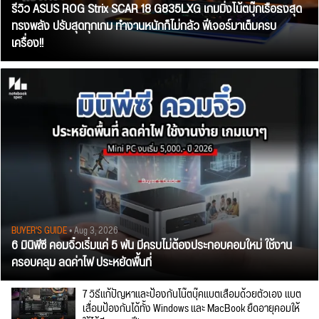
รีวิว ASUS ROG Strix SCAR 18 G835LXG เกมมิ่งโน้ตบุ๊กเรือธงสุด
ทรงพลัง ปรับสุดทุกเกม ทำงานหนักก็ไม่กลัว ฟีเจอร์มาเต็มครบ
เครื่อง!!
BUYER'S GUIDE
• Aug 3, 2026
6 มินิพีซี คอมจิ๋วเริ่มแค่ 5 พัน มีครบไม่ต้องประกอบคอมใหม่ ใช้งาน
ครอบคลุม ลดค่าไฟ ประหยัดพื้นที่
7 วิธีแก้ปัญหาและป้องกันโน๊ตบุ๊คแบตเสื่อมด้วยตัวเอง แบต
เสื่อมป้องกันได้ทั้ง Windows และ MacBook ยืดอายุคอมให้