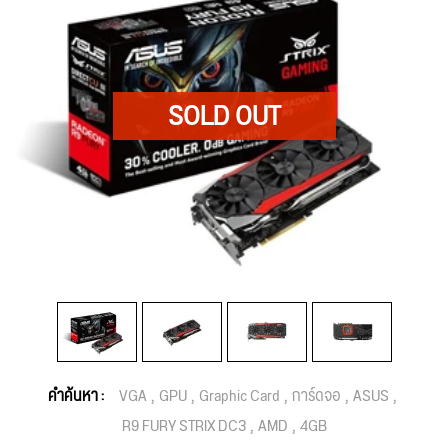
คำค้นหา :
VGA
GPU
Graphic Card
การ์ดจอ
ASUS
R9 FURY STRIX DC3
AMD
4GB