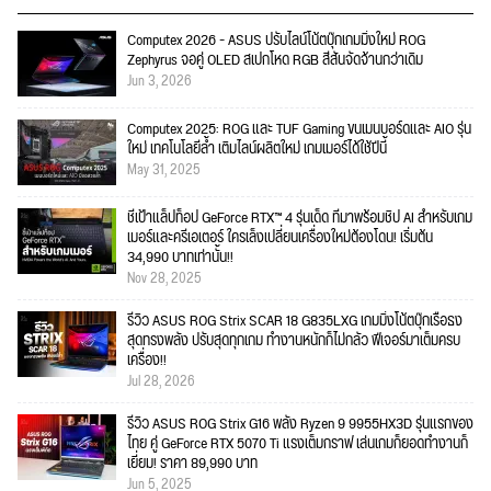
Computex 2026 - ASUS ปรับไลน์โน้ตบุ๊กเกมมิ่งใหม่ ROG
Zephyrus จอคู่ OLED สเปกโหด RGB สีสันจัดจ้านกว่าเดิม
Jun 3, 2026
Computex 2025: ROG และ TUF Gaming ขนเมนบอร์ดและ AIO รุ่น
ใหม่ เทคโนโลยีล้ำ เติมไลน์ผลิตใหม่ เกมเมอร์ได้ใช้ปีนี้
May 31, 2025
ชี้เป้าแล็ปท็อป GeForce RTX™ 4 รุ่นเด็ด ที่มาพร้อมชิป AI สำหรับเกม
เมอร์และครีเอเตอร์ ใครเล็งเปลี่ยนเครื่องใหม่ต้องโดน! เริ่มต้น
34,990 บาทเท่านั้น!!
Nov 28, 2025
รีวิว ASUS ROG Strix SCAR 18 G835LXG เกมมิ่งโน้ตบุ๊กเรือธง
สุดทรงพลัง ปรับสุดทุกเกม ทำงานหนักก็ไม่กลัว ฟีเจอร์มาเต็มครบ
เครื่อง!!
Jul 28, 2026
รีวิว ASUS ROG Strix G16 พลัง Ryzen 9 9955HX3D รุ่นแรกของ
ไทย คู่ GeForce RTX 5070 Ti แรงเต็มกราฟ เล่นเกมก็ยอดทำงานก็
เยี่ยม! ราคา 89,990 บาท
Jun 5, 2025