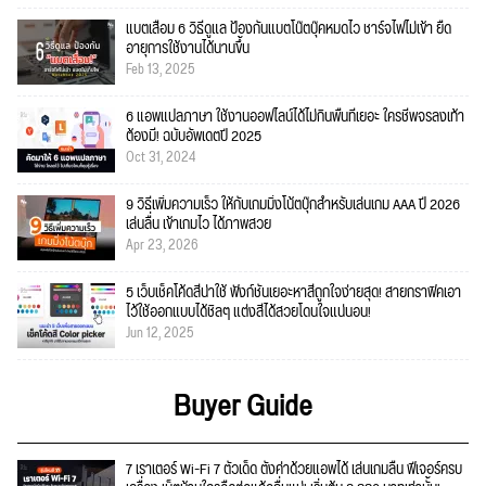
แบตเสื่อม 6 วิธีดูแล ป้องกันแบตโน๊ตบุ๊คหมดไว ชาร์จไฟไม่เข้า ยืด
อายุการใช้งานได้นานขึ้น
Feb 13, 2025
6 แอพแปลภาษา ใช้งานออฟไลน์ได้ไม่กินพื้นที่เยอะ ใครชีพจรลงเท้า
ต้องมี! ฉบับอัพเดตปี 2025
Oct 31, 2024
9 วิธีเพิ่มความเร็ว ให้กับเกมมิ่งโน้ตบุ๊กสำหรับเล่นเกม AAA ปี 2026
เล่นลื่น เข้าเกมไว ได้ภาพสวย
Apr 23, 2026
5 เว็บเช็คโค้ดสีน่าใช้ ฟังก์ชั่นเยอะหาสีถูกใจง่ายสุด! สายกราฟิคเอา
ไว้ใช้ออกแบบได้ชิลๆ แต่งสีได้สวยโดนใจแน่นอน!
Jun 12, 2025
Buyer Guide
7 เราเตอร์ Wi-Fi 7 ตัวเด็ด ตั้งค่าด้วยแอพได้ เล่นเกมลื่น ฟีเจอร์ครบ