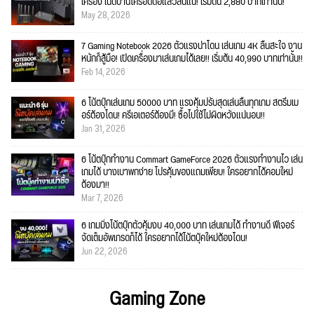
เครื่อง เน็ตบ้านใครอืดต่อแล้วลื่นแน่! เริ่มต้น 2,880 บาทเท่านั้น!
May 28, 2026
7 Gaming Notebook 2026 ตัวแรงน่าโดน เล่นเกม 4K ลื่นสะใจ งาน
หนักก็สู้มือ! เปิดเครื่องมาเล่นเกมได้เลย!! เริ่มต้น 40,990 บาทเท่านั้น!!
Feb 14, 2026
6 โน้ตบุ๊กเล่นเกม 50000 บาท แรงคุ้มปรับสุดเล่นลื่นทุกเกม สตรีมเม
อร์ต้องโดน! ครีเอเตอร์ต้องมี! ซื้อไปใช้ไม่ผิดหวังแน่นอน!!
Jan 31, 2026
6 โน้ตบุ๊กทำงาน Commart GameForce 2026 ตัวแรงทำงานไว เล่น
เกมได้ บางเบาพกง่าย โปรคุ้มของแถมเพียบ! ใครอยากได้คอมใหม่
ต้องมา!!
Mar 7, 2026
6 เกมมิ่งโน้ตบุ๊กตัวคุ้มงบ 40,000 บาท เล่นเกมได้ ทำงานดี ฟีเจอร์
จัดเต็มอัพเกรดก็ได้ ใครอยากได้โน้ตบุ๊คใหม่ต้องโดน!
Jun 22, 2026
Gaming Zone