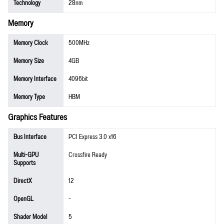
Technology
28nm
Memory
Memory Clock
500MHz
Memory Size
4GB
Memory Interface
4096bit
Memory Type
HBM
Graphics Features
Bus Interface
PCI Express 3.0 x16
Multi-GPU
Crossfire Ready
Supports
DirectX
12
OpenGL
-
Shader Model
5