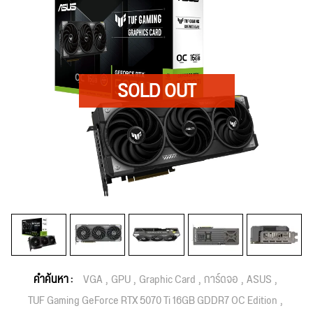
คำค้นหา :
VGA
GPU
Graphic Card
การ์ดจอ
ASUS
TUF Gaming GeForce RTX 5070 Ti 16GB GDDR7 OC Edition