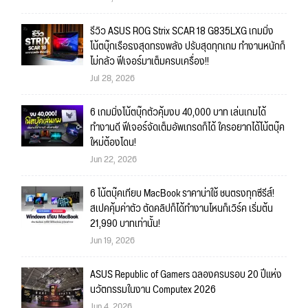
รีวิว ASUS ROG Strix SCAR 18 G835LXG เกมมิ่ง
โน้ตบุ๊กเรือธงสุดทรงพลัง ปรับสุดทุกเกม ทำงานหนักก็
ไม่กลัว ฟีเจอร์มาเต็มครบเครื่อง!!
Jul 28, 2026
6 เกมมิ่งโน้ตบุ๊กตัวคุ้มงบ 40,000 บาท เล่นเกมได้
ทำงานดี ฟีเจอร์จัดเต็มอัพเกรดก็ได้ ใครอยากได้โน้ตบุ๊ค
ใหม่ต้องโดน!
Jun 22, 2026
6 โน้ตบุ๊คเทียบ MacBook ราคาน่าใช้ ชนตรงทุกซีรีส์!
สเปคคุ้มค่าตัว ตัดคลิปก็ได้ทำงานไหนก็เวิร์ค เริ่มต้น
21,990 บาทเท่านั้น!
Jun 19, 2026
ASUS Republic of Gamers ฉลองครบรอบ 20 ปีแห่ง
นวัตกรรมในงาน Computex 2026
Jun 4, 2026