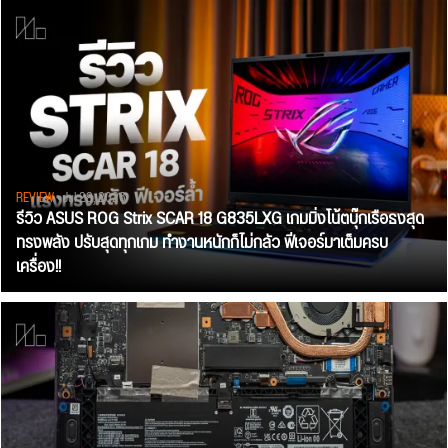
REVIEW
• Jul 28, 2026
รีวิว ASUS ROG Strix SCAR 18 G835LXG เกมมิ่งโน้ตบุ๊กเรือธงสุด
ทรงพลัง ปรับสุดทุกเกม ทำงานหนักก็ไม่กลัว ฟีเจอร์มาเต็มครบ
เครื่อง!!