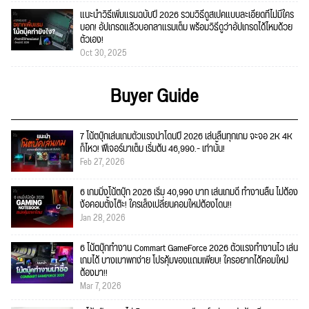
แนะนำวิธีเพิ่มแรมฉบับปี 2026 รวมวิธีดูสเปคแบบละเอียดที่ไม่มีใคร
บอก! อัปเกรดแล้วบอกลาแรมเต็ม พร้อมวิธีดูว่าอัปเกรดได้ไหมด้วย
ตัวเอง!
Oct 30, 2025
Buyer Guide
7 โน้ตบุ๊กเล่นเกมตัวแรงน่าโดนปี 2026 เล่นลื่นทุกเกม จะจอ 2K 4K
ก็ไหว! ฟีเจอร์มาเต็ม เริ่มต้น 46,990.- เท่านั้น!
Feb 27, 2026
6 เกมมิ่งโน้ตบุ๊ก 2026 เริ่ม 40,990 บาท เล่นเกมดี ทำงานลื่น ไม่ต้อง
ง้อคอมตั้งโต๊ะ! ใครเล็งเปลี่ยนคอมใหม่ต้องโดน!!
Jan 28, 2026
6 โน้ตบุ๊กทำงาน Commart GameForce 2026 ตัวแรงทำงานไว เล่น
เกมได้ บางเบาพกง่าย โปรคุ้มของแถมเพียบ! ใครอยากได้คอมใหม่
ต้องมา!!
Mar 7, 2026