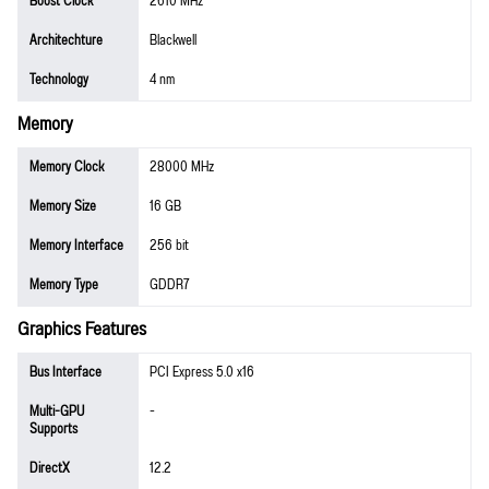
Boost Clock
2610 MHz
Architechture
Blackwell
Technology
4 nm
Memory
Memory Clock
28000 MHz
Memory Size
16 GB
Memory Interface
256 bit
Memory Type
GDDR7
Graphics Features
Bus Interface
PCI Express 5.0 x16
Multi-GPU
-
Supports
DirectX
12.2