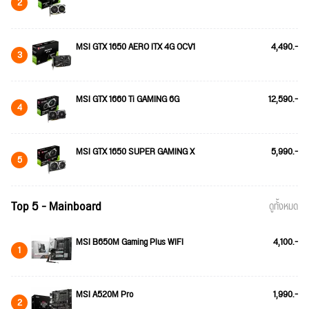
2
MSI GTX 1650 AERO ITX 4G OCV1
4,490.-
3
MSI GTX 1660 Ti GAMING 6G
12,590.-
4
MSI GTX 1650 SUPER GAMING X
5,990.-
5
Top 5 - Mainboard
ดูทั้งหมด
MSI B650M Gaming Plus WIFI
4,100.-
1
MSI A520M Pro
1,990.-
2