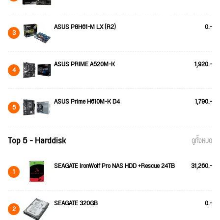
ASUS P8H61-M LX (R2)
0.-
3
ASUS PRIME A520M-K
1,920.-
4
ASUS Prime H610M-K D4
1,790.-
5
Top 5 - Harddisk
ดูทั้งหมด
SEAGATE IronWolf Pro NAS HDD +Rescue 24TB
31,260.-
1
SEAGATE 320GB
0.-
2