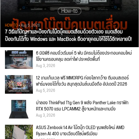
HOW TO
• Aug 5, 2026
7 วิธีแก้ปัญหาและป้องกันโน๊ตบุ๊คแบตเสื่อมด้วยตัวเอง แบตเสื่อม
ป้องกันได้ทั้ง Windows และ MacBook ยืดอายุคอมให้ใช้ได้อีกหลายปี!
6 มินิพีซี คอมจิ๋วเริ่มแค่ 5 พัน มีครบไม่ต้องประกอบคอมใหม่
ใช้งานครอบคลุม ลดค่าไฟ ประหยัดพื้นที่
Aug 3, 2026
12 เกมเก็บเวล ฟรี MMORPG ท่องโลกกว้าง ตีมอนสเตอร์
ฟาร์มของได้ทั้งวัน สนุกสุดมันส์บนมือถือ อัปเดตปี 2026
Aug 5, 2026
น่าลอง ThinkPad T1g Gen 9 พลัง Panther Lake กราฟิก
RTX 5070 แรม LPCAMM2 สู้งานหนักและเกมมิ่ง
Aug 3, 2026
ASUS Zenbook 14 Air โน้ตบุ๊ก OLED ขุมพลังใหม่ AMD
Ryzen AI 400 บางเฉียบดีไซน์พรีเมียม