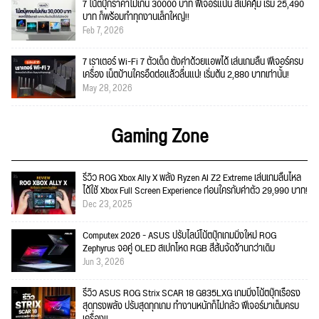
7 โน้ตบุ๊กราคาไม่เกิน 30000 บาท ฟีเจอร์แน่น สเปคคุ้ม เริ่ม 25,490
บาท ก็พร้อมทำทุกงานเล็กใหญ่!!
Feb 7, 2026
7 เราเตอร์ Wi-Fi 7 ตัวเด็ด ตั้งค่าด้วยแอพได้ เล่นเกมลื่น ฟีเจอร์ครบ
เครื่อง เน็ตบ้านใครอืดต่อแล้วลื่นแน่! เริ่มต้น 2,880 บาทเท่านั้น!
May 28, 2026
Gaming Zone
รีวิว ROG Xbox Ally X พลัง Ryzen AI Z2 Extreme เล่นเกมลื่นไหล
ได้ใช้ Xbox Full Screen Experience ก่อนใครกับค่าตัว 29,990 บาท!
Dec 23, 2025
Computex 2026 - ASUS ปรับไลน์โน้ตบุ๊กเกมมิ่งใหม่ ROG
Zephyrus จอคู่ OLED สเปกโหด RGB สีสันจัดจ้านกว่าเดิม
Jun 3, 2026
รีวิว ASUS ROG Strix SCAR 18 G835LXG เกมมิ่งโน้ตบุ๊กเรือธง
สุดทรงพลัง ปรับสุดทุกเกม ทำงานหนักก็ไม่กลัว ฟีเจอร์มาเต็มครบ
เครื่อง!!