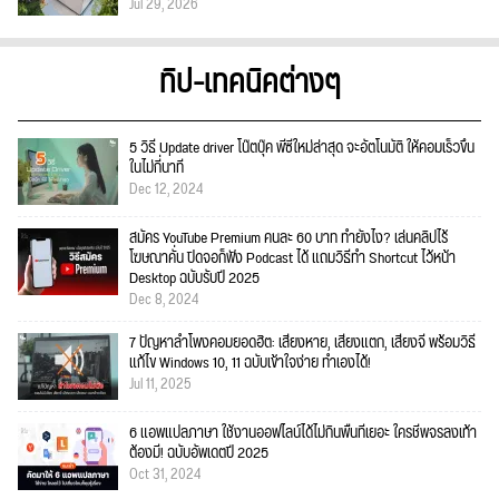
Jul 29, 2026
ทิป-เทคนิคต่างๆ
5 วิธี Update driver โน๊ตบุ๊ค พีซีใหม่ล่าสุด จะอัตโนมัติ ให้คอมเร็วขึ้น
ในไม่กี่นาที
Dec 12, 2024
สมัคร YouTube Premium คนละ 60 บาท ทำยังไง? เล่นคลิปไร้
โฆษณาคั่น ปิดจอก็ฟัง Podcast ได้ แถมวิธีทำ Shortcut ไว้หน้า
Desktop ฉบับรับปี 2025
Dec 8, 2024
7 ปัญหาลำโพงคอมยอดฮิต: เสียงหาย, เสียงแตก, เสียงจี่ พร้อมวิธี
แก้ไข Windows 10, 11 ฉบับเข้าใจง่าย ทำเองได้!
Jul 11, 2025
6 แอพแปลภาษา ใช้งานออฟไลน์ได้ไม่กินพื้นที่เยอะ ใครชีพจรลงเท้า
ต้องมี! ฉบับอัพเดตปี 2025
Oct 31, 2024