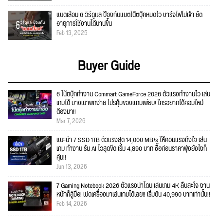
แบตเสื่อม 6 วิธีดูแล ป้องกันแบตโน๊ตบุ๊คหมดไว ชาร์จไฟไม่เข้า ยืด
อายุการใช้งานได้นานขึ้น
Feb 13, 2025
Buyer Guide
6 โน้ตบุ๊กทำงาน Commart GameForce 2026 ตัวแรงทำงานไว เล่น
เกมได้ บางเบาพกง่าย โปรคุ้มของแถมเพียบ! ใครอยากได้คอมใหม่
ต้องมา!!
Mar 7, 2026
แนะนำ 7 SSD 1TB ตัวแรงสุด 14,000 MB/s ให้คอมแรงถึงใจ เล่น
เกม ทำงาน รัน AI ไวสุดขีด เริ่ม 4,890 บาท ซื้อก่อนราคาพุ่งยังไงก็
คุ้ม!!
Jun 13, 2026
7 Gaming Notebook 2026 ตัวแรงน่าโดน เล่นเกม 4K ลื่นสะใจ งาน
หนักก็สู้มือ! เปิดเครื่องมาเล่นเกมได้เลย!! เริ่มต้น 40,990 บาทเท่านั้น!!
Feb 14, 2026