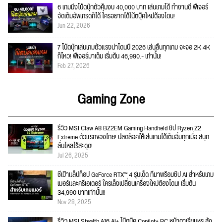
6 เกมมิ่งโน้ตบุ๊กตัวคุ้มงบ 40,000 บาท เล่นเกมได้ ทำงานดี ฟีเจอร์
จัดเต็มอัพเกรดก็ได้ ใครอยากได้โน้ตบุ๊คใหม่ต้องโดน!
Jun 22, 2026
7 โน้ตบุ๊กเล่นเกมตัวแรงน่าโดนปี 2026 เล่นลื่นทุกเกม จะจอ 2K 4K
ก็ไหว! ฟีเจอร์มาเต็ม เริ่มต้น 46,990.- เท่านั้น!
Feb 27, 2026
Gaming Zone
รีวิว MSI Claw A8 BZ2EM Gaming Handheld ชิป Ryzen Z2
Extreme ตัวแรกของไทย! ปลดล็อคให้เล่นเกมได้เต็มอิ่มทุกเมื่อ สนุก
ลื่นไหลไร้สะดุด!
Jul 26, 2025
ชี้เป้าแล็ปท็อป GeForce RTX™ 4 รุ่นเด็ด ที่มาพร้อมชิป AI สำหรับเกม
เมอร์และครีเอเตอร์ ใครเล็งเปลี่ยนเครื่องใหม่ต้องโดน! เริ่มต้น
34,990 บาทเท่านั้น!!
Nov 28, 2025
รีวิว MSI Stealth A16 AI+ โน๊ตบุ๊ค Copilot+ PC หน้าตาเรียบหรู สั่ง