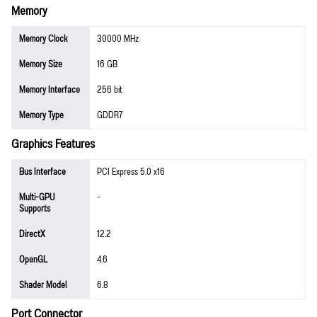
Memory
Memory Clock
30000 MHz
Memory Size
16 GB
Memory Interface
256 bit
Memory Type
GDDR7
Graphics Features
Bus Interface
PCI Express 5.0 x16
Multi-GPU
-
Supports
DirectX
12.2
OpenGL
4.6
Shader Model
6.8
Port Connector