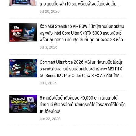
เกม แบตอึดหลัก 10 ชม. พร้อมฟีเจอร์แน่นจัดเต็ม
ถึงใจ!!
Jul 20, 2026
รีวิว MSI Stealth 16 AI+ B3WI โน้ตบุ๊คเกมมิ่งสุดเรียบ
หรู พลัง Intel Core Ultra 9+RTX 5080 แรงเหลือใช้
พร้อมลุยทุกงาน ปรับสุดเล่นลื่นทุกเกมจะจอ 2K หรือ
4K ก็สบายมาก!!
Jul 3, 2026
Commart Ultraforce 2026 MSI ยกทัพเกมมิ่งโน้ตบุ๊ก
ราคาพิเศษกลางปี ร่วมสัมผัสประสิทธิภาพ MSI RTX
50 Series และ Pre-Order Claw 8 EX AI+ ก่อนใคร
พร้อมของรางวัลเข้าร่วมกิจกรรมในงาน!
Jul 1, 2026
6 เกมมิ่งโน้ตบุ๊กตัวคุ้มงบ 40,000 บาท เล่นเกมได้
ทำงานดี ฟีเจอร์จัดเต็มอัพเกรดก็ได้ ใครอยากได้โน้ตบุ๊ค
ใหม่ต้องโดน!
Jun 22, 2026