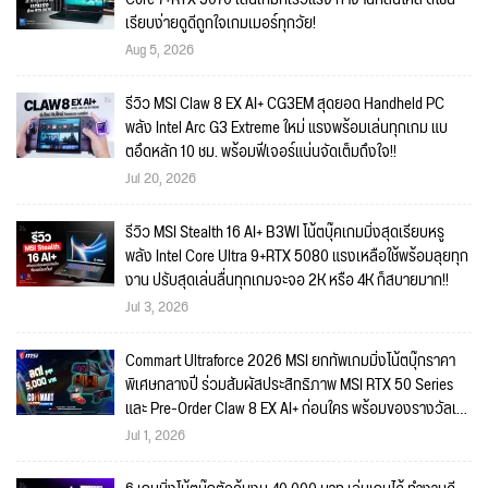
เรียบง่ายดูดีถูกใจเกมเมอร์ทุกวัย!
Aug 5, 2026
รีวิว MSI Claw 8 EX AI+ CG3EM สุดยอด Handheld PC
พลัง Intel Arc G3 Extreme ใหม่ แรงพร้อมเล่นทุกเกม แบ
ตอึดหลัก 10 ชม. พร้อมฟีเจอร์แน่นจัดเต็มถึงใจ!!
Jul 20, 2026
รีวิว MSI Stealth 16 AI+ B3WI โน้ตบุ๊คเกมมิ่งสุดเรียบหรู
พลัง Intel Core Ultra 9+RTX 5080 แรงเหลือใช้พร้อมลุยทุก
งาน ปรับสุดเล่นลื่นทุกเกมจะจอ 2K หรือ 4K ก็สบายมาก!!
Jul 3, 2026
Commart Ultraforce 2026 MSI ยกทัพเกมมิ่งโน้ตบุ๊กราคา
พิเศษกลางปี ร่วมสัมผัสประสิทธิภาพ MSI RTX 50 Series
และ Pre-Order Claw 8 EX AI+ ก่อนใคร พร้อมของรางวัลเข้า
ร่วมกิจกรรมในงาน!
Jul 1, 2026