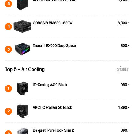
AEROCOOL Lux RGB 550W
1,290.-
3
CORSAIR RM850e 850W
3,500.-
4
Tsunami EX600 Deep Space
850.-
5
Top 5 - Air Cooling
ดูทั้งหมด
ID-Cooling A410 Black
950.-
1
ARCTIC Freezer 36 Black
1,390.-
2
Be quiet! Pure Rock Slim 2
890.-
3