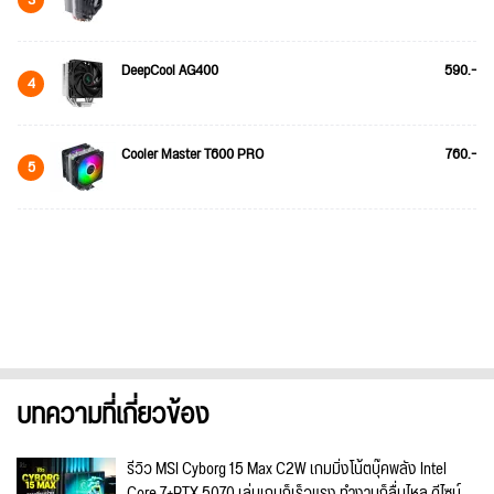
DeepCool AG400
590.-
4
Cooler Master T600 PRO
760.-
5
บทความที่เกี่ยวข้อง
รีวิว MSI Cyborg 15 Max C2W เกมมิ่งโน้ตบุ๊คพลัง Intel
Core 7+RTX 5070 เล่นเกมก็เร็วแรง ทำงานก็ลื่นไหล ดีไซน์