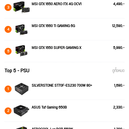
MSI GTX 1650 AERO ITX 4G OCV1
4,490.-
3
MSI GTX 1660 Ti GAMING 6G
12,590.-
4
MSI GTX 1650 SUPER GAMING X
5,990.-
5
Top 5 - PSU
ดูทั้งหมด
SILVERSTONE ST70F-ES230 700W 80+
1,690.-
1
ASUS Tuf Gaming 650B
2,330.-
2