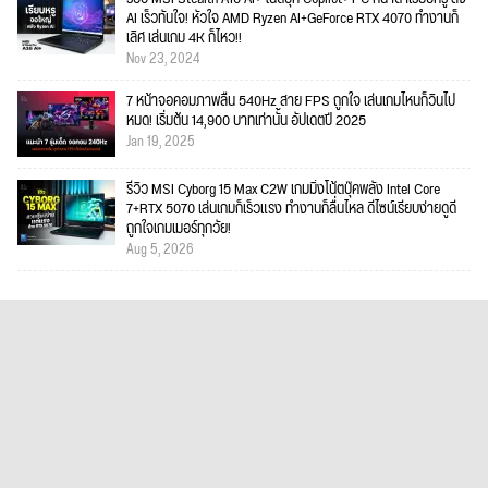
AI เร็วทันใจ! หัวใจ AMD Ryzen AI+GeForce RTX 4070 ทำงานก็
เลิศ เล่นเกม 4K ก็ไหว!!
Nov 23, 2024
7 หน้าจอคอมภาพลื่น 540Hz สาย FPS ถูกใจ เล่นเกมไหนก็วินไป
หมด! เริ่มต้น 14,900 บาทเท่านั้น อัปเดตปี 2025
Jan 19, 2025
รีวิว MSI Cyborg 15 Max C2W เกมมิ่งโน้ตบุ๊คพลัง Intel Core
7+RTX 5070 เล่นเกมก็เร็วแรง ทำงานก็ลื่นไหล ดีไซน์เรียบง่ายดูดี
ถูกใจเกมเมอร์ทุกวัย!
Aug 5, 2026