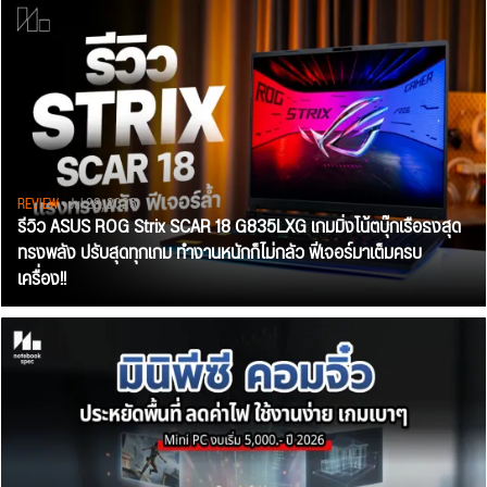
REVIEW
• Jul 28, 2026
รีวิว ASUS ROG Strix SCAR 18 G835LXG เกมมิ่งโน้ตบุ๊กเรือธงสุด
ทรงพลัง ปรับสุดทุกเกม ทำงานหนักก็ไม่กลัว ฟีเจอร์มาเต็มครบ
เครื่อง!!