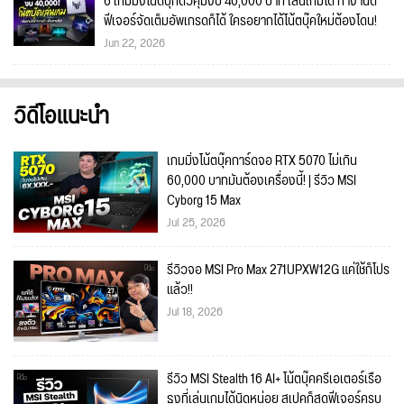
6 เกมมิ่งโน้ตบุ๊กตัวคุ้มงบ 40,000 บาท เล่นเกมได้ ทำงานดี
ฟีเจอร์จัดเต็มอัพเกรดก็ได้ ใครอยากได้โน้ตบุ๊คใหม่ต้องโดน!
Jun 22, 2026
วิดีโอแนะนำ
เกมมิ่งโน้ตบุ๊คการ์ดจอ RTX 5070 ไม่เกิน
60,000 บาทมันต้องเครื่องนี้! | รีวิว MSI
Cyborg 15 Max
Jul 25, 2026
รีวิวจอ MSI Pro Max 271UPXW12G แค่ใช้ก็โปร
แล้ว!!
Jul 18, 2026
รีวิว MSI Stealth 16 AI+ โน้ตบุ๊คครีเอเตอร์เรือ
ธงที่เล่นเกมได้นิดหน่อย สเปคก็สุดฟีเจอร์ครบ