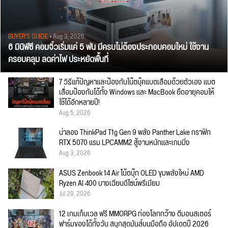
BUYER'S GUIDE
• Aug 3, 2026
6 มินิพีซี คอมจิ๋วเริ่มแค่ 5 พัน มีครบไม่ต้องประกอบคอมใหม่ ใช้งาน
ครอบคลุม ลดค่าไฟ ประหยัดพื้นที่
7 วิธีแก้ปัญหาและป้องกันโน๊ตบุ๊คแบตเสื่อมด้วยตัวเอง แบต
เสื่อมป้องกันได้ทั้ง Windows และ MacBook ยืดอายุคอมให้
ใช้ได้อีกหลายปี!
Aug 5, 2026
น่าลอง ThinkPad T1g Gen 9 พลัง Panther Lake กราฟิก
RTX 5070 แรม LPCAMM2 สู้งานหนักและเกมมิ่ง
Aug 3, 2026
ASUS Zenbook 14 Air โน้ตบุ๊ก OLED ขุมพลังใหม่ AMD
Ryzen AI 400 บางเฉียบดีไซน์พรีเมียม
Jul 29, 2026
12 เกมเก็บเวล ฟรี MMORPG ท่องโลกกว้าง ตีมอนสเตอร์
ฟาร์มของได้ทั้งวัน สนุกสุดมันส์บนมือถือ อัปเดตปี 2026