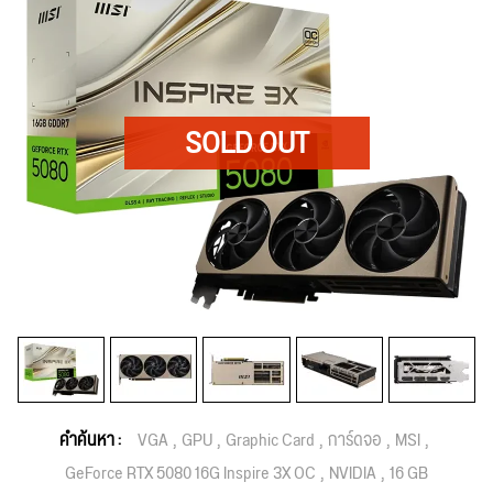
คำค้นหา :
VGA
GPU
Graphic Card
การ์ดจอ
MSI
GeForce RTX 5080 16G Inspire 3X OC
NVIDIA
16 GB