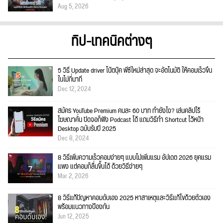
Aug 5, 2026
ทิป-เทคนิคต่างๆ
5 วิธี Update driver โน๊ตบุ๊ค พีซีใหม่ล่าสุด จะอัตโนมัติ ให้คอมเร็วขึ้น
ในไม่กี่นาที
Dec 12, 2024
สมัคร YouTube Premium คนละ 60 บาท ทำยังไง? เล่นคลิปไร้
โฆษณาคั่น ปิดจอก็ฟัง Podcast ได้ แถมวิธีทำ Shortcut ไว้หน้า
Desktop ฉบับรับปี 2025
Dec 8, 2024
8 วิธีเพิ่มความเร็วคอมง่ายๆ แบบไม่เพิ่มแรม อัปเดต 2026 ยุคแรม
แพง แต่คอมก็ลื่นขึ้นได้ ด้วยวิธีง่ายๆ
Mar 2, 2026
8 วิธีแก้ปัญหาคอมดับเอง 2025 หาสาเหตุและวิธีแก้ไขด้วยตัวเอง
พร้อมแนวทางป้องกัน
Jun 12, 2025