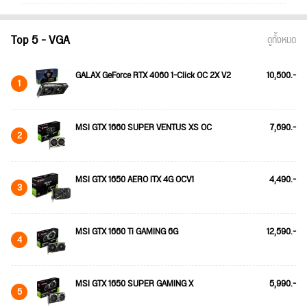
Top 5 - VGA
ดูทั้งหมด
GALAX GeForce RTX 4060 1-Click OC 2X V2
10,500.-
1
MSI GTX 1660 SUPER VENTUS XS OC
7,690.-
2
MSI GTX 1650 AERO ITX 4G OCV1
4,490.-
3
MSI GTX 1660 Ti GAMING 6G
12,590.-
4
MSI GTX 1650 SUPER GAMING X
5,990.-
5