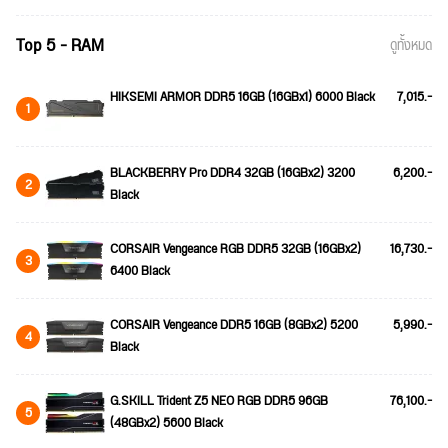
Top 5 - RAM
ดูทั้งหมด
HIKSEMI ARMOR DDR5 16GB (16GBx1) 6000 Black
7,015.-
1
BLACKBERRY Pro DDR4 32GB (16GBx2) 3200
6,200.-
2
Black
CORSAIR Vengeance RGB DDR5 32GB (16GBx2)
16,730.-
3
6400 Black
CORSAIR Vengeance DDR5 16GB (8GBx2) 5200
5,990.-
4
Black
G.SKILL Trident Z5 NEO RGB DDR5 96GB
76,100.-
5
(48GBx2) 5600 Black