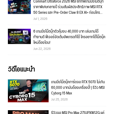
Commart Ultraforce 2026 MSI ยกทัพเกมมิ่งโน้ตบุ๊ก
ราคาพิเศษกลางปี ร่วมสัมผัสประสิทธิภาพ MSI RTX
50 Series และ Pre-Order Claw 8 EX AI+ ก่อนใคร
พร้อมของรางวัลเข้าร่วมกิจกรรมในงาน!
Jul 1, 2026
6 เกมมิ่งโน้ตบุ๊กตัวคุ้มงบ 40,000 บาท เล่นเกมได้
ทำงานดี ฟีเจอร์จัดเต็มอัพเกรดก็ได้ ใครอยากได้โน้ตบุ๊ค
ใหม่ต้องโดน!
Jun 22, 2026
วิดีโอแนะนำ
เกมมิ่งโน้ตบุ๊คการ์ดจอ RTX 5070 ไม่เกิน
60,000 บาทมันต้องเครื่องนี้! | รีวิว MSI
Cyborg 15 Max
Jul 25, 2026
รีวิวจอ MSI Pro Max 271UPXW12G แค่