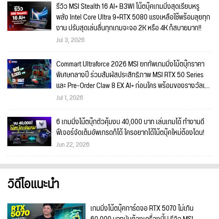
รีวิว MSI Stealth 16 AI+ B3WI โน้ตบุ๊คเกมมิ่งสุดเรียบหรู
พลัง Intel Core Ultra 9+RTX 5080 แรงเหลือใช้พร้อมลุยทุก
งาน ปรับสุดเล่นลื่นทุกเกมจะจอ 2K หรือ 4K ก็สบายมาก!!
Jul 3, 2026
Commart Ultraforce 2026 MSI ยกทัพเกมมิ่งโน้ตบุ๊กราคา
พิเศษกลางปี ร่วมสัมผัสประสิทธิภาพ MSI RTX 50 Series
และ Pre-Order Claw 8 EX AI+ ก่อนใคร พร้อมของรางวัลเข้า
ร่วมกิจกรรมในงาน!
Jul 1, 2026
6 เกมมิ่งโน้ตบุ๊กตัวคุ้มงบ 40,000 บาท เล่นเกมได้ ทำงานดี
ฟีเจอร์จัดเต็มอัพเกรดก็ได้ ใครอยากได้โน้ตบุ๊คใหม่ต้องโดน!
Jun 22, 2026
วิดีโอแนะนำ
เกมมิ่งโน้ตบุ๊คการ์ดจอ RTX 5070 ไม่เกิน