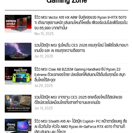
Gaming Zone
รีวิว MSI Vector A16 HX A8W จับคู่ของแรง Ryzen 9+RTX 5070
Ti เกิดมาลุยงานหนัก เล่นเกมไหนก็ไหลลื่น ฟีเจอร์แน่นไม่แพ้เรือธงใน
งบ 65,990 บาทเท่านั้น!
Nov 10, 2025
รวมโน้ตบุ๊ก MSI รุ่นใหม่ใน CES 2026 ครบทุกไลน์ ไลฟ์สไตล์บางเบา
เกมมิ่ง และ AI ครบทุกความต้องการ
Jan 10, 2026
รีวิว MSI Claw A8 BZ2EM Gaming Handheld ชิป Ryzen Z2
Extreme ตัวแรกของไทย! ปลดล็อคให้เล่นเกมได้เต็มอิ่มทุกเมื่อ สนุก
ลื่นไหลไร้สะดุด!
Jul 26, 2025
รวมโน๊ตบุ๊ค MSI จากงาน CES 2025 ยกเครื่องใหม่ได้สเปคแรง
ดีไซน์สวยไม่เหมือนใครทั้งสายทำงานและเกมมิ่ง
Jan 14, 2025
รีวิว MSI Stealth A16 AI+ โน๊ตบุ๊ค Copilot+ PC หน้าตาเรียบหรู สั่ง
AI เร็วทันใจ! หัวใจ AMD Ryzen AI+GeForce RTX 4070 ทำงานก็
เลิศ เล่นเกม 4K ก็ไหว!!