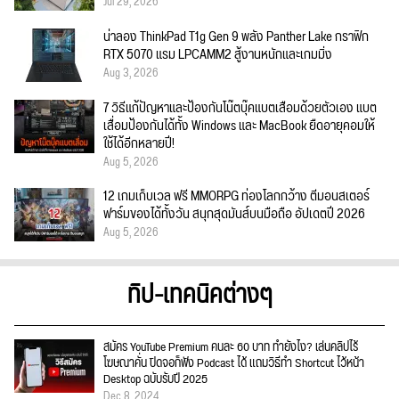
Jul 29, 2026
น่าลอง ThinkPad T1g Gen 9 พลัง Panther Lake กราฟิก
RTX 5070 แรม LPCAMM2 สู้งานหนักและเกมมิ่ง
Aug 3, 2026
7 วิธีแก้ปัญหาและป้องกันโน๊ตบุ๊คแบตเสื่อมด้วยตัวเอง แบต
เสื่อมป้องกันได้ทั้ง Windows และ MacBook ยืดอายุคอมให้
ใช้ได้อีกหลายปี!
Aug 5, 2026
12 เกมเก็บเวล ฟรี MMORPG ท่องโลกกว้าง ตีมอนสเตอร์
ฟาร์มของได้ทั้งวัน สนุกสุดมันส์บนมือถือ อัปเดตปี 2026
Aug 5, 2026
ทิป-เทคนิคต่างๆ
สมัคร YouTube Premium คนละ 60 บาท ทำยังไง? เล่นคลิปไร้
โฆษณาคั่น ปิดจอก็ฟัง Podcast ได้ แถมวิธีทำ Shortcut ไว้หน้า
Desktop ฉบับรับปี 2025
Dec 8, 2024