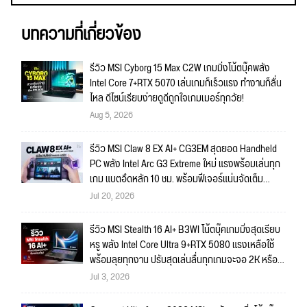
บทความที่เกี่ยวข้อง
รีวิว MSI Cyborg 15 Max C2W เกมมิ่งโน้ตบุ๊คพลัง
Intel Core 7+RTX 5070 เล่นเกมก็เร็วแรง ทำงานก็ลื่น
ไหล ดีไซน์เรียบง่ายดูดีถูกใจเกมเมอร์ทุกวัย!
Aug 5, 2026
รีวิว MSI Claw 8 EX AI+ CG3EM สุดยอด Handheld
PC พลัง Intel Arc G3 Extreme ใหม่ แรงพร้อมเล่นทุก
เกม แบตอึดหลัก 10 ชม. พร้อมฟีเจอร์แน่นจัดเต็ม
ถึงใจ!!
Jul 20, 2026
รีวิว MSI Stealth 16 AI+ B3WI โน้ตบุ๊คเกมมิ่งสุดเรียบ
หรู พลัง Intel Core Ultra 9+RTX 5080 แรงเหลือใช้
พร้อมลุยทุกงาน ปรับสุดเล่นลื่นทุกเกมจะจอ 2K หรือ
4K ก็สบายมาก!!
Jul 3, 2026