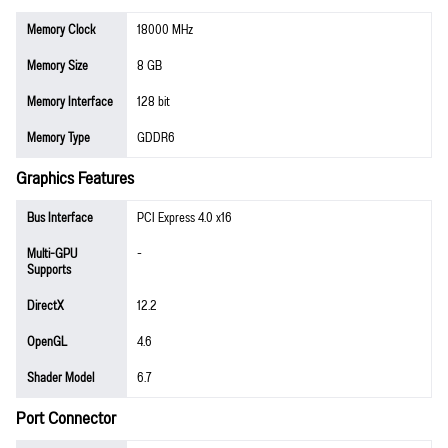
Memory Clock
18000 MHz
Memory Size
8 GB
Memory Interface
128 bit
Memory Type
GDDR6
Graphics Features
Bus Interface
PCI Express 4.0 x16
Multi-GPU
-
Supports
DirectX
12.2
OpenGL
4.6
Shader Model
6.7
Port Connector