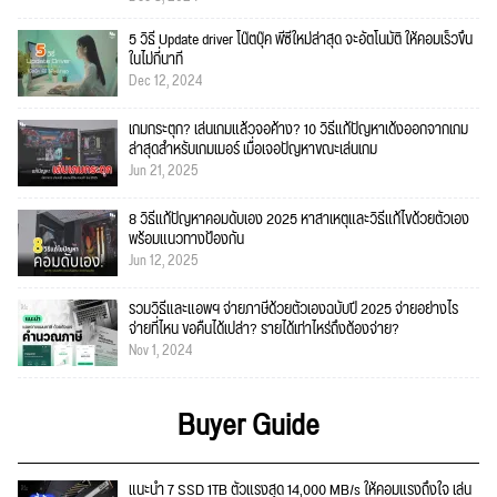
5 วิธี Update driver โน๊ตบุ๊ค พีซีใหม่ล่าสุด จะอัตโนมัติ ให้คอมเร็วขึ้น
ในไม่กี่นาที
Dec 12, 2024
เกมกระตุก? เล่นเกมแล้วจอค้าง? 10 วิธีแก้ปัญหาเด้งออกจากเกม
ล่าสุดสำหรับเกมเมอร์ เมื่อเจอปัญหาขณะเล่นเกม
Jun 21, 2025
8 วิธีแก้ปัญหาคอมดับเอง 2025 หาสาเหตุและวิธีแก้ไขด้วยตัวเอง
พร้อมแนวทางป้องกัน
Jun 12, 2025
รวมวิธีและแอพฯ จ่ายภาษีด้วยตัวเองฉบับปี 2025 จ่ายอย่างไร
จ่ายที่ไหน ขอคืนได้เปล่า? รายได้เท่าไหร่ถึงต้องจ่าย?
Nov 1, 2024
Buyer Guide
แนะนำ 7 SSD 1TB ตัวแรงสุด 14,000 MB/s ให้คอมแรงถึงใจ เล่น