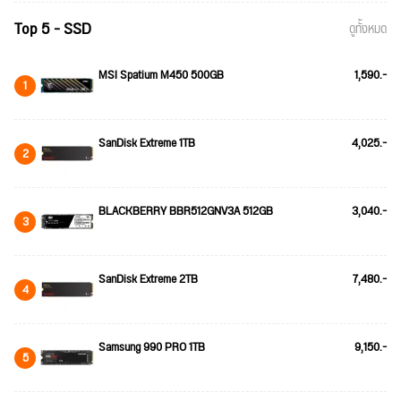
Top 5 - SSD
ดูทั้งหมด
MSI Spatium M450 500GB
1,590.-
1
SanDisk Extreme 1TB
4,025.-
2
BLACKBERRY BBR512GNV3A 512GB
3,040.-
3
SanDisk Extreme 2TB
7,480.-
4
Samsung 990 PRO 1TB
9,150.-
5