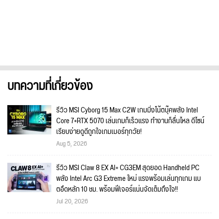
บทความที่เกี่ยวข้อง
รีวิว MSI Cyborg 15 Max C2W เกมมิ่งโน้ตบุ๊คพลัง Intel
Core 7+RTX 5070 เล่นเกมก็เร็วแรง ทำงานก็ลื่นไหล ดีไซน์
เรียบง่ายดูดีถูกใจเกมเมอร์ทุกวัย!
Aug 5, 2026
รีวิว MSI Claw 8 EX AI+ CG3EM สุดยอด Handheld PC
พลัง Intel Arc G3 Extreme ใหม่ แรงพร้อมเล่นทุกเกม แบ
ตอึดหลัก 10 ชม. พร้อมฟีเจอร์แน่นจัดเต็มถึงใจ!!
Jul 20, 2026