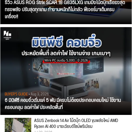
รีวิว ASUS ROG Strix SCAR 18 G835LXG เกมมิ่งโน้ตบุ๊กเรือธงสุด
ทรงพลัง ปรับสุดทุกเกม ทำงานหนักก็ไม่กลัว ฟีเจอร์มาเต็มครบ
เครื่อง!!
BUYER'S GUIDE
• Aug 3, 2026
6 มินิพีซี คอมจิ๋วเริ่มแค่ 5 พัน มีครบไม่ต้องประกอบคอมใหม่ ใช้งาน
ครอบคลุม ลดค่าไฟ ประหยัดพื้นที่
ASUS Zenbook 14 Air โน้ตบุ๊ก OLED ขุมพลังใหม่ AMD
Ryzen AI 400 บางเฉียบดีไซน์พรีเมียม