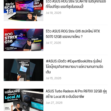
รีวิว ASUS ROG Strix SCAR 18 โน้ตบุ๊คเกมมิ่ง
ที่ท้อปที่สุด แรงที่สุดในตอนนี้!
Jul 19, 2026
รีวิว ASUS ROG Strix G16 สเปคใหม่ RTX
5070 12GB แรงขนาดไหน ?
Jul 17, 2026
#ASUS เปิดตัว #ExpertBookUltra รุ่นใหม่
โน้ตบุ๊คธุรกิจสายบางเบา แต่ความทนทานจัด
เต็ม
Jul 15, 2026
ASUS Turbo Radeon AI Pro R9700 32GB คู่หู
สร้าง Local AI ระดับมืออาชีพ
Jun 27, 2026