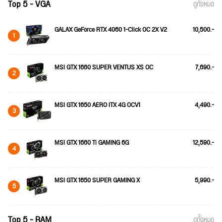
Top 5 - VGA
ดูทั้งหมด
GALAX GeForce RTX 4060 1-Click OC 2X V2
10,500.-
1
MSI GTX 1660 SUPER VENTUS XS OC
7,690.-
2
MSI GTX 1650 AERO ITX 4G OCV1
4,490.-
3
MSI GTX 1660 Ti GAMING 6G
12,590.-
4
MSI GTX 1650 SUPER GAMING X
5,990.-
5
Top 5 - RAM
ดูทั้งหมด