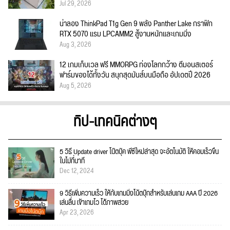
Jul 29, 2026
น่าลอง ThinkPad T1g Gen 9 พลัง Panther Lake กราฟิก
RTX 5070 แรม LPCAMM2 สู้งานหนักและเกมมิ่ง
Aug 3, 2026
12 เกมเก็บเวล ฟรี MMORPG ท่องโลกกว้าง ตีมอนสเตอร์
ฟาร์มของได้ทั้งวัน สนุกสุดมันส์บนมือถือ อัปเดตปี 2026
Aug 5, 2026
ทิป-เทคนิคต่างๆ
5 วิธี Update driver โน๊ตบุ๊ค พีซีใหม่ล่าสุด จะอัตโนมัติ ให้คอมเร็วขึ้น
ในไม่กี่นาที
Dec 12, 2024
9 วิธีเพิ่มความเร็ว ให้กับเกมมิ่งโน้ตบุ๊กสำหรับเล่นเกม AAA ปี 2026
เล่นลื่น เข้าเกมไว ได้ภาพสวย
Apr 23, 2026