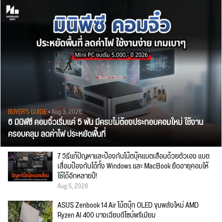
BUYER'S GUIDE
• Aug 3, 2026
6 มินิพีซี คอมจิ๋วเริ่มแค่ 5 พัน มีครบไม่ต้องประกอบคอมใหม่ ใช้งาน
ครอบคลุม ลดค่าไฟ ประหยัดพื้นที่
7 วิธีแก้ปัญหาและป้องกันโน๊ตบุ๊คแบตเสื่อมด้วยตัวเอง แบต
เสื่อมป้องกันได้ทั้ง Windows และ MacBook ยืดอายุคอมให้
ใช้ได้อีกหลายปี!
Aug 5, 2026
ASUS Zenbook 14 Air โน้ตบุ๊ก OLED ขุมพลังใหม่ AMD
Ryzen AI 400 บางเฉียบดีไซน์พรีเมียม