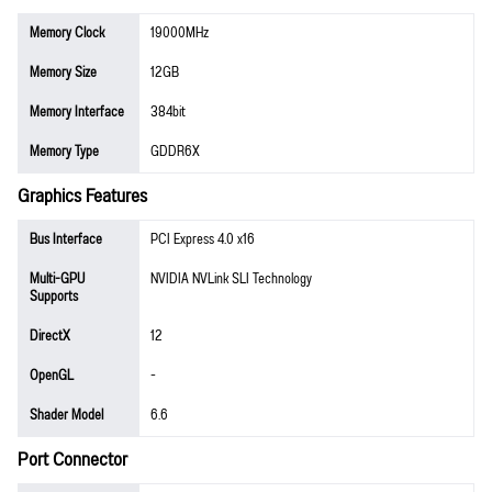
Memory Clock
19000MHz
Memory Size
12GB
Memory Interface
384bit
Memory Type
GDDR6X
Graphics Features
Bus Interface
PCI Express 4.0 x16
Multi-GPU
NVIDIA NVLink SLI Technology
Supports
DirectX
12
OpenGL
-
Shader Model
6.6
Port Connector