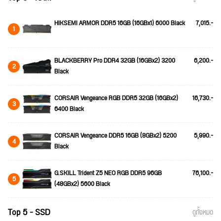
HIKSEMI ARMOR DDR5 16GB (16GBx1) 6000 Black
7,015.-
1
BLACKBERRY Pro DDR4 32GB (16GBx2) 3200
6,200.-
2
Black
CORSAIR Vengeance RGB DDR5 32GB (16GBx2)
16,730.-
3
6400 Black
CORSAIR Vengeance DDR5 16GB (8GBx2) 5200
5,990.-
4
Black
G.SKILL Trident Z5 NEO RGB DDR5 96GB
76,100.-
5
(48GBx2) 5600 Black
Top 5 - SSD
ดูทั้งหมด