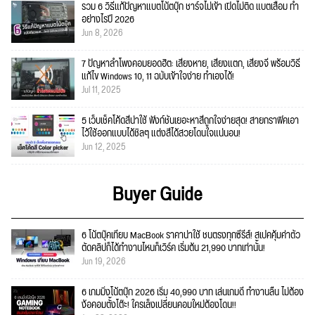
รวม 6 วิธีแก้ปัญหาแบตโน้ตบุ๊ก ชาร์จไม่เข้า เปิดไม่ติด แบตเสื่อม ทำ
อย่างไรปี 2026
Jun 8, 2026
7 ปัญหาลำโพงคอมยอดฮิต: เสียงหาย, เสียงแตก, เสียงจี่ พร้อมวิธี
แก้ไข Windows 10, 11 ฉบับเข้าใจง่าย ทำเองได้!
Jul 11, 2025
5 เว็บเช็คโค้ดสีน่าใช้ ฟังก์ชั่นเยอะหาสีถูกใจง่ายสุด! สายกราฟิคเอา
ไว้ใช้ออกแบบได้ชิลๆ แต่งสีได้สวยโดนใจแน่นอน!
Jun 12, 2025
Buyer Guide
6 โน้ตบุ๊คเทียบ MacBook ราคาน่าใช้ ชนตรงทุกซีรีส์! สเปคคุ้มค่าตัว
ตัดคลิปก็ได้ทำงานไหนก็เวิร์ค เริ่มต้น 21,990 บาทเท่านั้น!
Jun 19, 2026
6 เกมมิ่งโน้ตบุ๊ก 2026 เริ่ม 40,990 บาท เล่นเกมดี ทำงานลื่น ไม่ต้อง
ง้อคอมตั้งโต๊ะ! ใครเล็งเปลี่ยนคอมใหม่ต้องโดน!!