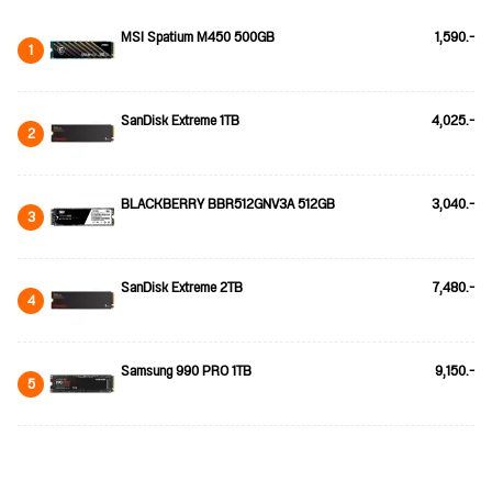
MSI Spatium M450 500GB
1,590.-
1
SanDisk Extreme 1TB
4,025.-
2
BLACKBERRY BBR512GNV3A 512GB
3,040.-
3
SanDisk Extreme 2TB
7,480.-
4
Samsung 990 PRO 1TB
9,150.-
5