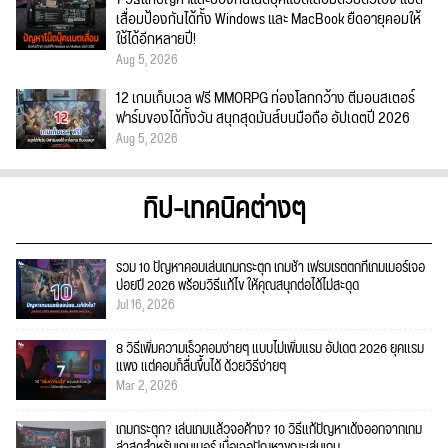
เสื่อมป้องกันได้ทั้ง Windows และ MacBook ยืดอายุคอมให้
ใช้ได้อีกหลายปี!
Aug 5, 2026
12 เกมเก็บเวล ฟรี MMORPG ท่องโลกกว้าง ตีมอนสเตอร์
ฟาร์มของได้ทั้งวัน สนุกสุดมันส์บนมือถือ อัปเดตปี 2026
Aug 5, 2026
ทิป-เทคนิคต่างๆ
รวม 10 ปัญหาคอมเล่นเกมกระตุก เกมช้า เฟรมเรตตกที่เกมเมอร์เจอ
บ่อยปี 2026 พร้อมวิธีแก้ไข ให้คุณสนุกต่อได้ไม่สะดุด
Jul 16, 2026
8 วิธีเพิ่มความเร็วคอมง่ายๆ แบบไม่เพิ่มแรม อัปเดต 2026 ยุคแรม
แพง แต่คอมก็ลื่นขึ้นได้ ด้วยวิธีง่ายๆ
Mar 2, 2026
เกมกระตุก? เล่นเกมแล้วจอค้าง? 10 วิธีแก้ปัญหาเด้งออกจากเกม
ล่าสุดสำหรับเกมเมอร์ เมื่อเจอปัญหาขณะเล่นเกม