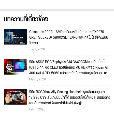
บทความที่เกี่ยวข้อง
Computex 2026 - AMD เตรียมหมัดเด็ดปล่อย RX9070
GRE/ 7700X3D/ 5800X3D/ EXPO และเทคโนโลยีอีกเพียบ
ในงาน
Jun 2, 2026
รีวิว ASUS ROG Zephyrus G14 GA403GM เกมมิ่งโน้ตบุ๊ค
เบา 1.5 กก. จอ OLED สวยสีอลังระดับ HDR พลัง Ryzen AI
400 ใหม่ คู่ RTX 5060 แล้วแรงถึงใจ งานใหญ่พร้อมลุย เกม
ไหนก็พร้อมเล่น!!
May 5, 2026
รีวิว ROG Xbox Ally Gaming Handheld รุ่นเล็กเน้นคุ้มค่า
18,990 บาท เล่นเกมชั้นนำก็ได้ เกมออนไลน์ก็เหมาะ เกมมือถือ
เล่นลื่นหายห่วง! ฟีเจอร์ได้ไม่แพ้รุ่นใหญ่!!
Feb 11, 2026