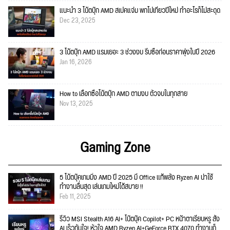
แนะนำ 3 โน้ตบุ๊ก AMD สเปคแจ่ม พกไปเที่ยวปีใหม่ ทำอะไรก็ไม่สะดุด
Dec 23, 2025
3 โน้ตบุ๊ก AMD แรมเยอะ 3 ช่วงงบ รีบซื้อก่อนราคาพุ่งในปี 2026
Jan 16, 2026
How to เลือกซื้อโน้ตบุ๊ก AMD ตามงบ ตัวจบในทุกสาย
Nov 13, 2025
Gaming Zone
5 โน้ตบุ๊คเกมมิ่ง AMD ปี 2025 มี Office แท้พลัง Ryzen AI น่าใช้
ทำงานลื่นสุด เล่นเกมใหม่ได้สบาย !!
Feb 11, 2025
รีวิว MSI Stealth A16 AI+ โน๊ตบุ๊ค Copilot+ PC หน้าตาเรียบหรู สั่ง
AI เร็วทันใจ! หัวใจ AMD Ryzen AI+GeForce RTX 4070 ทำงานก็