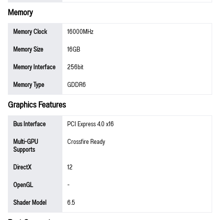
Memory
Memory Clock
16000MHz
Memory Size
16GB
Memory Interface
256bit
Memory Type
GDDR6
Graphics Features
Bus Interface
PCI Express 4.0 x16
Multi-GPU
Crossfire Ready
Supports
DirectX
12
OpenGL
-
Shader Model
6.5