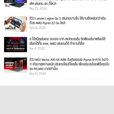
เลิศ เล่นเกม 4K ก็ไหว!!
Nov 23, 2024
รีวิว Lenovo Legion Go S เล่นเกมนานขึ้น ใช้งานยืดหยุ่นกว่าเดิม
ด้วย AMD Ryzen Z2 Go ใหม่!
Feb 19, 2025
6 โน๊ตบุ๊คเล่นเกม 30000 บาท สเปกแรงคุ้ม ติดฟีเจอร์มาพร้อมใช้
เลือกได้ทั้ง Intel, AMD เล่นเกมก็ดี ทำงานก็ลื่น!
Apr 6, 2025
รีวิว MSI Vector A16 HX A8W จับคู่ของแรง Ryzen 9+RTX 5070
Ti เกิดมาลุยงานหนัก เล่นเกมไหนก็ไหลลื่น ฟีเจอร์แน่นไม่แพ้เรือธงใน
งบ 65,990 บาทเท่านั้น!
Nov 10, 2025