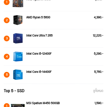
1
AMD Ryzen 5 5600
4,390.-
2
Intel Core Ultra 7 265
12,220.-
3
Intel Core i5-12400F
5,290.-
4
Intel Core i5-14400F
5,760.-
5
Top 5 - SSD
ดูทั้งหมด
MSI Spatium M450 500GB
1,590.-
1