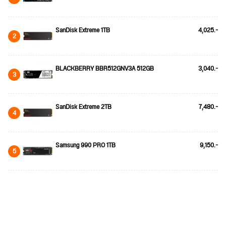
SanDisk Extreme 1TB
4,025.-
2
BLACKBERRY BBR512GNV3A 512GB
3,040.-
3
SanDisk Extreme 2TB
7,480.-
4
Samsung 990 PRO 1TB
9,150.-
5