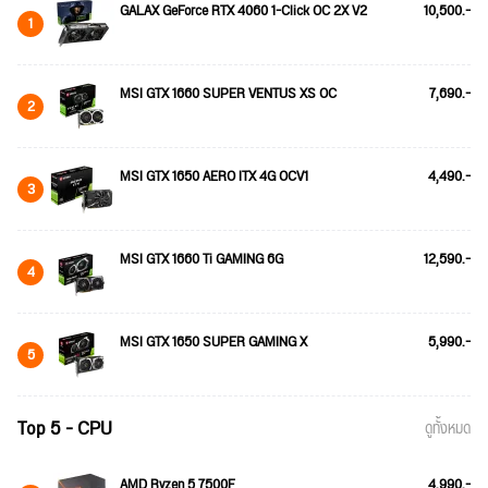
GALAX GeForce RTX 4060 1-Click OC 2X V2
10,500.-
1
MSI GTX 1660 SUPER VENTUS XS OC
7,690.-
2
MSI GTX 1650 AERO ITX 4G OCV1
4,490.-
3
MSI GTX 1660 Ti GAMING 6G
12,590.-
4
MSI GTX 1650 SUPER GAMING X
5,990.-
5
Top 5 - CPU
ดูทั้งหมด
AMD Ryzen 5 7500F
4,990.-