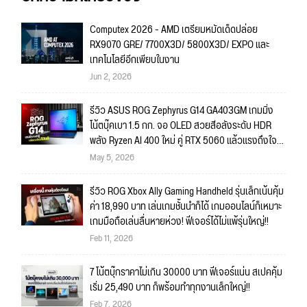
Computex 2026 - AMD เตรียมหมัดเด็ดปล่อย
RX9070 GRE/ 7700X3D/ 5800X3D/ EXPO และ
เทคโนโลยีอีกเพียบในงาน
Jun 2, 2026
รีวิว ASUS ROG Zephyrus G14 GA403GM เกมมิ่ง
โน้ตบุ๊คเบา 1.5 กก. จอ OLED สวยสีอลังระดับ HDR
พลัง Ryzen AI 400 ใหม่ คู่ RTX 5060 แล้วแรงถึงใจ
งานใหญ่พร้อมลุย เกมไหนก็พร้อมเล่น!!
May 5, 2026
รีวิว ROG Xbox Ally Gaming Handheld รุ่นเล็กเน้นคุ้ม
ค่า 18,990 บาท เล่นเกมชั้นนำก็ได้ เกมออนไลน์ก็เหมาะ
เกมมือถือเล่นลื่นหายห่วง! ฟีเจอร์ได้ไม่แพ้รุ่นใหญ่!!
Feb 11, 2026
7 โน้ตบุ๊กราคาไม่เกิน 30000 บาท ฟีเจอร์แน่น สเปคคุ้ม
เริ่ม 25,490 บาท ก็พร้อมทำทุกงานเล็กใหญ่!!
Feb 7, 2026