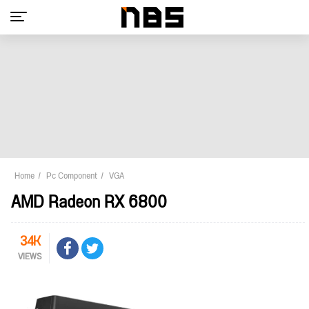
Home
Pc Component
VGA
AMD Radeon RX 6800
34K
VIEWS