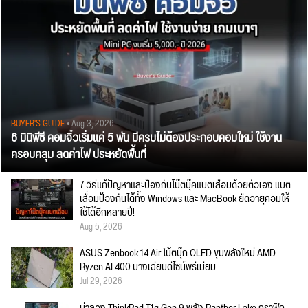
BUYER'S GUIDE
• Aug 3, 2026
6 มินิพีซี คอมจิ๋วเริ่มแค่ 5 พัน มีครบไม่ต้องประกอบคอมใหม่ ใช้งาน
ครอบคลุม ลดค่าไฟ ประหยัดพื้นที่
7 วิธีแก้ปัญหาและป้องกันโน๊ตบุ๊คแบตเสื่อมด้วยตัวเอง แบต
เสื่อมป้องกันได้ทั้ง Windows และ MacBook ยืดอายุคอมให้
ใช้ได้อีกหลายปี!
Aug 5, 2026
ASUS Zenbook 14 Air โน้ตบุ๊ก OLED ขุมพลังใหม่ AMD
Ryzen AI 400 บางเฉียบดีไซน์พรีเมียม
Jul 29, 2026