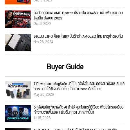
Dec 3, 2023
ตั้งค่าการ์ดจอ AMD Radeon ปรับแต่ง ภาพสวย เพิ่มเฟรมเรต เกม
ไหลลื่น อัพเดต 2023
Oct 6, 2023
จอแบบ LTPO คืออะไรและมันดีกว่า AMOLED ไหม มาดูคำตอบกัน
Nov 26, 2024
Buyer Guide
7 Powerbank MagSafe น่าใช้ ชาร์จไวไม่ร้อน ติดจอมาด้วย! เริ่มแค่
885 บาท ได้ฟีเจอร์จัดเต็ม ใครมี iPhone ต้องโดน!!
May 20, 2026
5 หูฟังแปลภาษาพลัง AI น่าใช้ คุยกับใครก็รู้เรื่อง ฟีเจอร์ครบเครื่อง
ทำงานง่ายขึ้นเยอะ! เริ่มต้น 1,161 บาทเท่านั้น!!
Jul 15, 2026