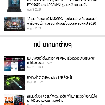
น่าลอง ThinkPad T1g Gen 9 พลัง Panther Lake กราฟิก
RTX 5070 แรม LPCAMM2 สู้งานหนักและเกมมิ่ง
Aug 3, 2026
12 เกมเก็บเวล ฟรี MMORPG ท่องโลกกว้าง ตีมอนสเตอร์
ฟาร์มของได้ทั้งวัน สนุกสุดมันส์บนมือถือ อัปเดตปี 2026
Aug 5, 2026
ทิป-เทคนิคต่างๆ
แนะนำฟอนต์ไอโฟนสวยๆ ฟรี พร้อมวิธีติดตั้งด้วยขั้นตอนง่ายๆ
ทำได้เอง อัพเดท 2024
Mar 29, 2024
มาดูกันดีกว่าว่า Resizable BAR คืออะไร
May 30, 2024
คอมเปิดไม่ติด 7 วิธีแก้ไข ติดแล้วดับ ไฟไม่เข้า BSOD ใช้งานไม่ได้
เช็คได้ด้วยตัวเองฟรี! ก่อนส่งร้าน