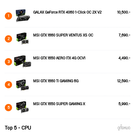
GALAX GeForce RTX 4060 1-Click OC 2X V2
10,500.-
1
MSI GTX 1660 SUPER VENTUS XS OC
7,690.-
2
MSI GTX 1650 AERO ITX 4G OCV1
4,490.-
3
MSI GTX 1660 Ti GAMING 6G
12,590.-
4
MSI GTX 1650 SUPER GAMING X
5,990.-
5
Top 5 - CPU
ดูทั้งหมด