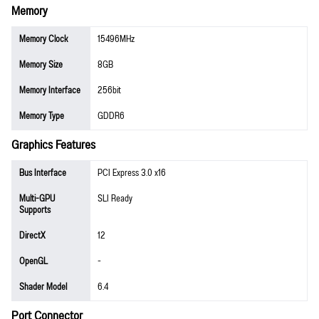
Memory
Memory Clock
15496MHz
Memory Size
8GB
Memory Interface
256bit
Memory Type
GDDR6
Graphics Features
Bus Interface
PCI Express 3.0 x16
Multi-GPU
SLI Ready
Supports
DirectX
12
OpenGL
-
Shader Model
6.4
Port Connector