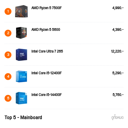
AMD Ryzen 5 7500F
4,990.-
1
AMD Ryzen 5 5600
4,390.-
2
Intel Core Ultra 7 265
12,220.-
3
Intel Core i5-12400F
5,290.-
4
Intel Core i5-14400F
5,760.-
5
Top 5 - Mainboard
ดูทั้งหมด