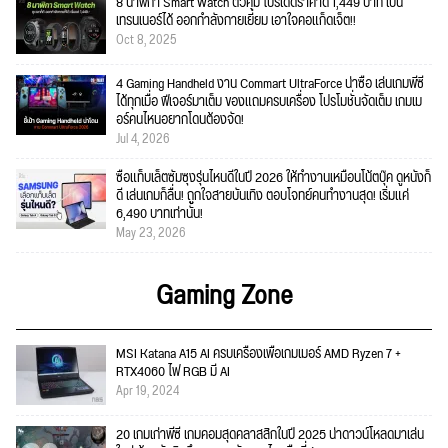
8 นาฬิกา Smart Watch ตัวคุ้ม โปรเด็ดราคาดี 1,449 บาท เป็น
เทรนเนอร์ได้ ออกกำลังกายเยี่ยม เอาใจคอแก็ดเจ็ต!!
Oct 8, 2025
4 Gaming Handheld งาน Commart UltraForce น่าซื้อ เล่นเกมพีซี
ได้ทุกเมื่อ ฟีเจอร์มาเต็ม ของแถมครบเครื่อง โปรโมชั่นจัดเต็ม เกมเม
อร์คนไหนอยากโดนต้องจัด!
Jul 4, 2026
ซื้อแท็บเล็ตซัมซุงรุ่นไหนดีในปี 2026 ให้ทำงานเหมือนโน้ตบุ๊ค ดูหนังก็
ดี เล่นเกมก็ลื่น! ถูกใจสายบันเทิง ตอบโจทย์คนทำงานสุด! เริ่มแค่
6,490 บาทเท่านั้น!
May 23, 2026
Gaming Zone
MSI Katana A15 AI ครบเครื่องเพื่อเกมเมอร์ AMD Ryzen 7 +
RTX4060 ไฟ RGB มี AI
Apr 19, 2024
20 เกมเก่าพีซี เกมคอมสุดคลาสสิกในปี 2025 น่าดาวน์โหลดมาเล่น