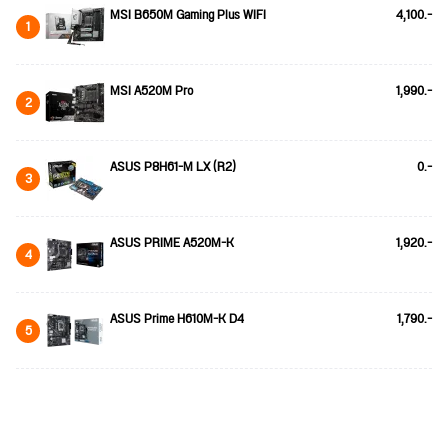
MSI B650M Gaming Plus WIFI
4,100.-
1
MSI A520M Pro
1,990.-
2
ASUS P8H61-M LX (R2)
0.-
3
ASUS PRIME A520M-K
1,920.-
4
ASUS Prime H610M-K D4
1,790.-
5