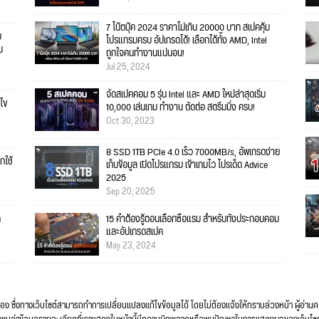
7 โน๊ตบุ๊ค 2024 ราคาไม่เกิน 20000 บาท สเปคคุ้ม
บ
โปรแกรมครบ อัปเกรดได้! เลือกได้ทั้ง AMD, Intel
ม
ถูกใจคนทำงานแน่นอน!
Jul 25, 2024
จัดสเปคคอม 5 รุ่น Intel และ AMD ใหม่ล่าสุดเริ่ม
ไข
10,000 เล่นเกม ทำงาน ตัดต่อ สตรีมมิ่ง ครบ!
Oct 30, 2023
8 SSD 1TB PCIe 4.0 เร็ว 7000MB/s, อัพเกรดง่าย
กใช้
เก็บข้อมูล เปิดโปรแกรม เข้าเกมไว โปรเด็ด Advice
2025
Sep 20, 2025
ก
15 คำต้องรู้ตอนเลือกซื้อแรม สำหรับทั้งประกอบคอม
และอัปเกรดสเปค
May 23, 2024
ื่อง ซึ่งทางเว็บไซต์สามารถทำการเปลี่ยนแปลงแก้ไขข้อมูลได้ โดยไม่ต้องแจ้งให้ทราบล่วงหน้า ผู้อ่าน