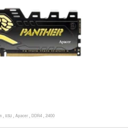
m
แรม
Apacer
DDR4
2400