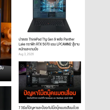
น่าลอง ThinkPad T1g Gen 9 พลัง Panther
Lake กราฟิก RTX 5070 แรม LPCAMM2 สู้งาน
หนักและเกมมิ่ง
Aug 3, 2026
รับ
7 วิธีแก้ปัญหาและป้องกันโน๊ตบุ๊คแบตเสื่อมด้วย