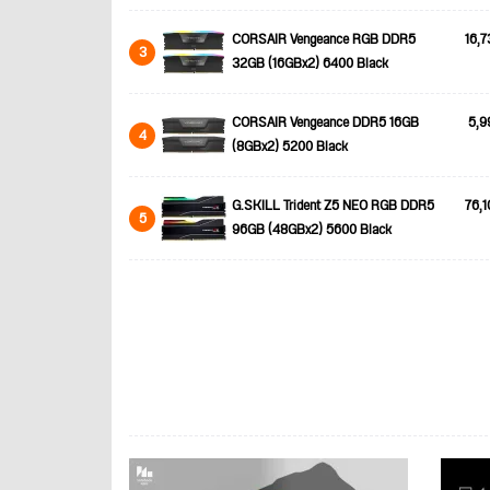
CORSAIR Vengeance RGB DDR5
16,7
3
32GB (16GBx2) 6400 Black
CORSAIR Vengeance DDR5 16GB
5,9
4
(8GBx2) 5200 Black
G.SKILL Trident Z5 NEO RGB DDR5
76,1
5
96GB (48GBx2) 5600 Black