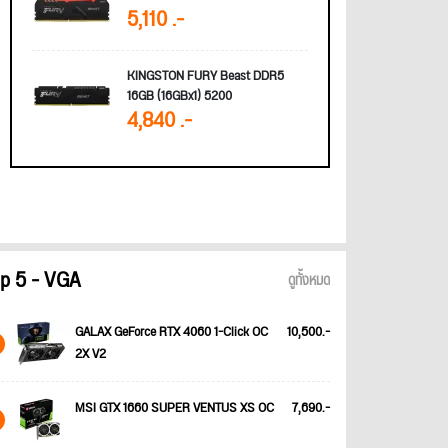
5,110 .-
KINGSTON FURY Beast DDR5
16GB (16GBx1) 5200
4,840 .-
p 5 - VGA
ดูทั้งหมด
GALAX GeForce RTX 4060 1-Click OC
10,500.-
2X V2
MSI GTX 1660 SUPER VENTUS XS OC
7,690.-