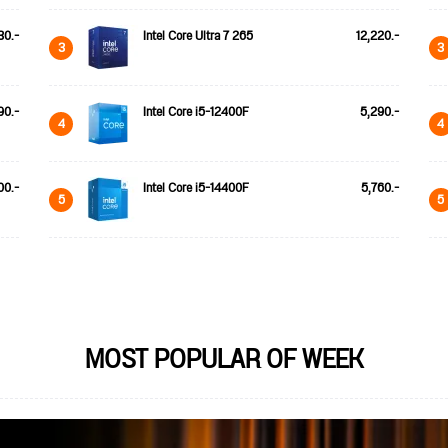
30.-
Intel Core Ultra 7 265
12,220.-
3
3
90.-
Intel Core i5-12400F
5,290.-
4
4
00.-
Intel Core i5-14400F
5,760.-
5
5
MOST POPULAR OF WEEK