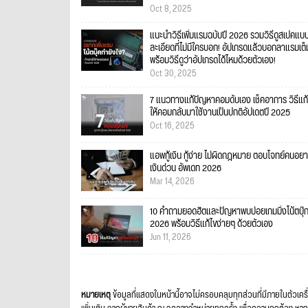
Oct 8, 2025
แนะนำวิธีเพิ่มแรมฉบับปี 2026 รวมวิธีดูสเปคแบ
ละเอียดที่ไม่มีใครบอก! อัปเกรดแล้วบอกลาแรมเต็
พร้อมวิธีดูว่าอัปเกรดได้ไหมด้วยตัวเอง!
Oct 30, 2025
7 แนวทางแก้ปัญหาคอมดับเอง เช็คอาการ วิธีแก้
ให้คอมกลับมาใช้งานเป็นปกติอัปเดตปี 2025
Oct 16, 2025
แอพกู้เงิน กู้ง่าย ไม่ผิดกฎหมาย ตอบโจทย์คนอยา
เงินด่วน อัพเดท 2026
Mar 14, 2026
10 คำถามยอดฮิตและปัญหาพบบ่อยเกมมิ่งโน้ตบุ๊
2026 พร้อมวิธีแก้ไขง่ายๆ ด้วยตัวเอง
Jun 11, 2026
หมายเหตุ
ข้อมูลที่แสดงในหน้านี้อาจไม่ครอบคลุมทุกส่วนที่มีภายในตัวเคร