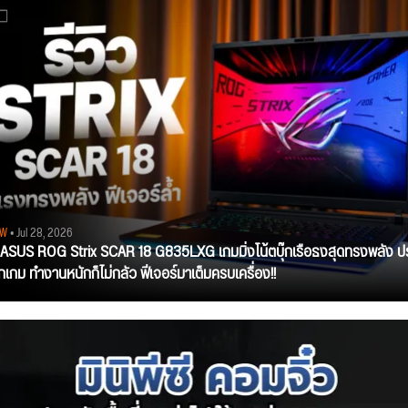
EW
• Jul 28, 2026
ว ASUS ROG Strix SCAR 18 G835LXG เกมมิ่งโน้ตบุ๊กเรือธงสุดทรงพลัง ป
ุกเกม ทำงานหนักก็ไม่กลัว ฟีเจอร์มาเต็มครบเครื่อง!!