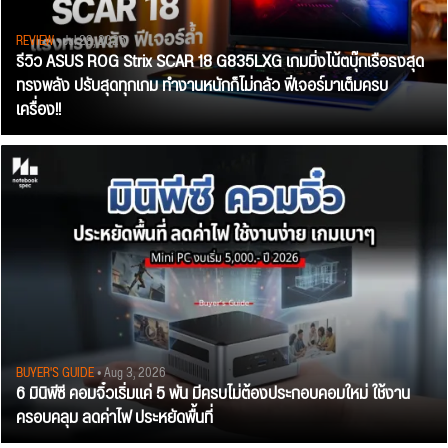
REVIEW
• Jul 28, 2026
รีวิว ASUS ROG Strix SCAR 18 G835LXG เกมมิ่งโน้ตบุ๊กเรือธงสุด
ทรงพลัง ปรับสุดทุกเกม ทำงานหนักก็ไม่กลัว ฟีเจอร์มาเต็มครบ
เครื่อง!!
BUYER'S GUIDE
• Aug 3, 2026
6 มินิพีซี คอมจิ๋วเริ่มแค่ 5 พัน มีครบไม่ต้องประกอบคอมใหม่ ใช้งาน
ครอบคลุม ลดค่าไฟ ประหยัดพื้นที่