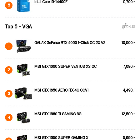
Intel Core i5-14400F
5,760.-
5
Top 5 - VGA
ดูทั้งหมด
GALAX GeForce RTX 4060 1-Click OC 2X V2
10,500.-
1
MSI GTX 1660 SUPER VENTUS XS OC
7,690.-
2
MSI GTX 1650 AERO ITX 4G OCV1
4,490.-
3
MSI GTX 1660 Ti GAMING 6G
12,590.-
4
MSI GTX 1650 SUPER GAMING X
5,990.-