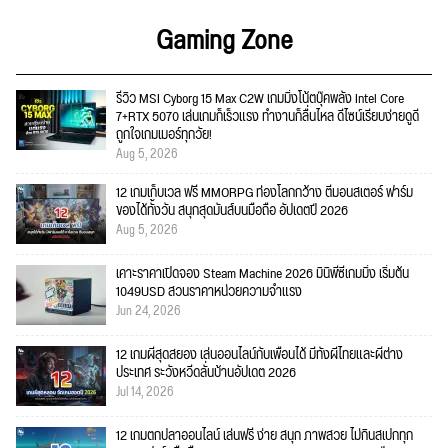
Gaming Zone
รีวิว MSI Cyborg 15 Max C2W เกมมิ่งโน้ตบุ๊คพลัง Intel Core
7+RTX 5070 เล่นเกมก็เร็วแรง ทำงานก็ลื่นไหล ดีไซน์เรียบง่ายดูดี
ถูกใจเกมเมอร์ทุกวัย!
Aug 5, 2026
12 เกมเก็บเวล ฟรี MMORPG ท่องโลกกว้าง ตีมอนสเตอร์ ฟาร์ม
ของได้ทั้งวัน สนุกสุดมันส์บนมือถือ อัปเดตปี 2026
Aug 5, 2026
เคาะราคาเปิดจอง Steam Machine 2026 มินิพีซีเกมมิ่ง เริ่มต้น
1049USD สวนราคาหน่วยความจำแรง
Jun 24, 2026
12 เกมผีสุดสยอง เล่นออนไลน์กับเพื่อนได้ มีทั้งผีไทยและผีต่าง
ประเทศ ระวังหวีดลั่นบ้านอัปเดต 2026
Jul 14, 2026
12 เกมตกปลาออนไลน์ เล่นฟรี ง่าย สนุก ภาพสวย ไม่กินสเปกทุก