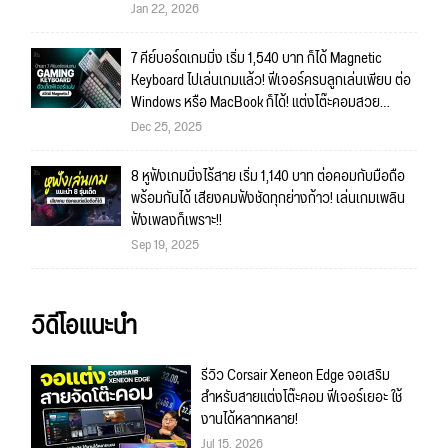
Jan 22, 2026
7 คีย์บอร์ดเกมมิ่ง เริ่ม 1,540 บาท ก็ได้ Magnetic
Keyboard ไปเล่นเกมแล้ว! ฟีเจอร์ครบลูกเล่นเพียบ ต่อ
Windows หรือ MacBook ก็ได้! แต่งโต๊ะคอมสวย
แน่นอน!!
Dec 25, 2025
8 หูฟังเกมมิ่งไร้สาย เริ่ม 1,140 บาท ต่อคอมกับมือถือ
พร้อมกันได้ เสียงคมฟังชัดทุกย่างก้าว! เล่นเกมเพลิน
ฟังเพลงก็เพราะ!!
Sep 19, 2025
วิดีโอแนะนำ
รีวิว Corsair Xeneon Edge จอเสริม
สำหรับสายแต่งโต๊ะคอม ฟีเจอร์เยอะ ใช้
งานได้หลากหลาย!
Jul 15, 2026