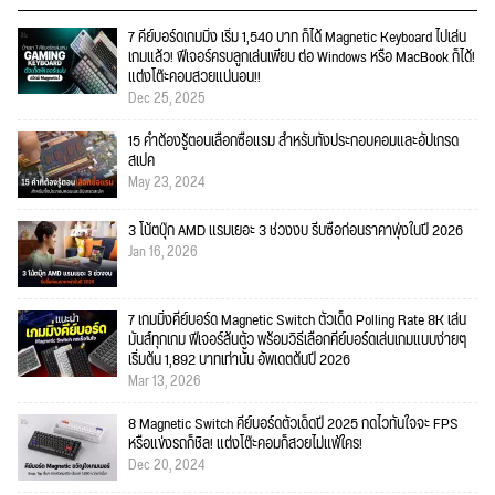
7 คีย์บอร์ดเกมมิ่ง เริ่ม 1,540 บาท ก็ได้ Magnetic Keyboard ไปเล่น
เกมแล้ว! ฟีเจอร์ครบลูกเล่นเพียบ ต่อ Windows หรือ MacBook ก็ได้!
แต่งโต๊ะคอมสวยแน่นอน!!
Dec 25, 2025
15 คำต้องรู้ตอนเลือกซื้อแรม สำหรับทั้งประกอบคอมและอัปเกรด
สเปค
May 23, 2024
3 โน้ตบุ๊ก AMD แรมเยอะ 3 ช่วงงบ รีบซื้อก่อนราคาพุ่งในปี 2026
Jan 16, 2026
7 เกมมิ่งคีย์บอร์ด Magnetic Switch ตัวเด็ด Polling Rate 8K เล่น
มันส์ทุกเกม ฟีเจอร์ล้นตัว พร้อมวิธีเลือกคีย์บอร์ดเล่นเกมแบบง่ายๆ
เริ่มต้น 1,892 บาทเท่านั้น อัพเดตต้นปี 2026
Mar 13, 2026
8 Magnetic Switch คีย์บอร์ดตัวเด็ดปี 2025 กดไวทันใจจะ FPS
หรือแข่งรถก็ชิล! แต่งโต๊ะคอมก็สวยไม่แพ้ใคร!
Dec 20, 2024