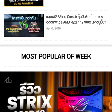
แจกฟรี! ซิลิโคน Corsair ลุ้นฮีตซิงก์ทองแดง
อดีตเทพเจอ AMD Ryzen7 2700X เอาอยู่มั้ย?
Apr 6, 2019
MOST POPULAR OF WEEK