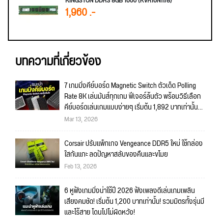
KINGSTON DDR3 8GB 1600 (KVR16N11/8)
1,960 .-
บทความที่เกี่ยวข้อง
7 เกมมิ่งคีย์บอร์ด Magnetic Switch ตัวเด็ด Polling
Rate 8K เล่นมันส์ทุกเกม ฟีเจอร์ล้นตัว พร้อมวิธีเลือก
คีย์บอร์ดเล่นเกมแบบง่ายๆ เริ่มต้น 1,892 บาทเท่านั้น
อัพเดตต้นปี 2026
Mar 13, 2026
Corsair ปรับแพ็กเกจ Vengeance DDR5 ใหม่ ใช้กล่อง
ใสกันแกะ ลดปัญหาสลับของคืนและขโมย
Feb 13, 2026
6 หูฟังเกมมิ่งน่าใช้ปี 2026 ฟังเพลงดีเล่นเกมเพลิน
เสียงคมชัด! เริ่มต้น 1,200 บาทเท่านั้น! รวมมิตรทั้งรุ่นมี
และไร้สาย โดนไปไม่ผิดหวัง!