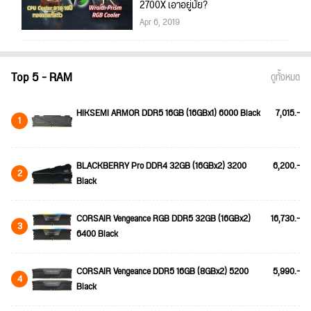
2700X เอาอยู่มั้ย?
Apr 6, 2019
Top 5 - RAM
ดูทั้งหมด
HIKSEMI ARMOR DDR5 16GB (16GBx1) 6000 Black
7,015.-
1
BLACKBERRY Pro DDR4 32GB (16GBx2) 3200
6,200.-
2
Black
CORSAIR Vengeance RGB DDR5 32GB (16GBx2)
16,730.-
3
6400 Black
CORSAIR Vengeance DDR5 16GB (8GBx2) 5200
5,990.-
4
Black