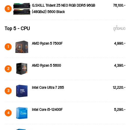
G.SKILL Trident Z5 NEO RGB DDR5 96GB
76,100.-
5
(48GBx2) 5600 Black
Top 5 - CPU
ดูทั้งหมด
AMD Ryzen 5 7500F
4,990.-
1
AMD Ryzen 5 5600
4,390.-
2
Intel Core Ultra 7 265
12,220.-
3
Intel Core i5-12400F
5,290.-
4