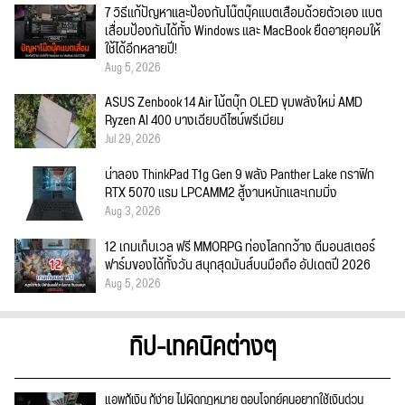
7 วิธีแก้ปัญหาและป้องกันโน๊ตบุ๊คแบตเสื่อมด้วยตัวเอง แบต
เสื่อมป้องกันได้ทั้ง Windows และ MacBook ยืดอายุคอมให้
ใช้ได้อีกหลายปี!
Aug 5, 2026
ASUS Zenbook 14 Air โน้ตบุ๊ก OLED ขุมพลังใหม่ AMD
Ryzen AI 400 บางเฉียบดีไซน์พรีเมียม
Jul 29, 2026
น่าลอง ThinkPad T1g Gen 9 พลัง Panther Lake กราฟิก
RTX 5070 แรม LPCAMM2 สู้งานหนักและเกมมิ่ง
Aug 3, 2026
12 เกมเก็บเวล ฟรี MMORPG ท่องโลกกว้าง ตีมอนสเตอร์
ฟาร์มของได้ทั้งวัน สนุกสุดมันส์บนมือถือ อัปเดตปี 2026
Aug 5, 2026
ทิป-เทคนิคต่างๆ
แอพกู้เงิน กู้ง่าย ไม่ผิดกฎหมาย ตอบโจทย์คนอยากใช้เงินด่วน