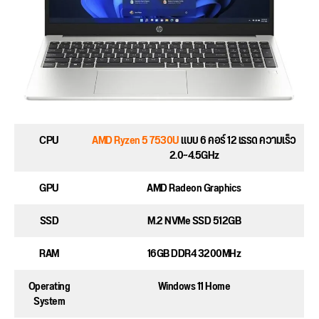
CPU
AMD Ryzen 5 7530U
แบบ 6 คอร์ 12 เธรด ความเร็ว
2.0~4.5GHz
GPU
AMD Radeon Graphics
SSD
M.2 NVMe SSD 512GB
RAM
16GB DDR4 3200MHz
Operating
Windows 11 Home
System