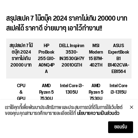
สรุปสเปค 7 โน๊ตบุ๊ค 2024 ราคาไม่เกิน 20000 บาท
สเปคได้ ราคาดี จ่ายเบาๆ เอาไว้ทำงาน!!
สรุปสเปค 7 โน๊
HP
DELL Inspiron
MSI
ASUS
ตบุ๊ค 2024
ProBook
3530-
Modern
ExpertBook
ราคาไม่เกิน
255 G10-
IN3530GH7Y
15 B7M-
B1
20000 บาท
A0NQ4P
2001OGTH
402TH
B1402CVA-
A
EB1564
CPU
AMD
Intel Core i3-
AMD
Intel Core
&
Ryzen 5
1305U
Ryzen 5
i3-1315U
GPU
7530U
7530U
Intel UHD
Intel UHD
เราใช้คุกกี้เพื่อพัฒนาประสิทธิภาพ และประสบการณ์ที่ดีในการใช้เว็บไซต์
AMD
Graphics
AMD
Graphics
ของคุณ คุณสามารถศึกษารายละเอียดได้ที่
นโยบายความเป็นส่วนตัว
Radeon
Radeon
Graphics
Graphic
ยอมรับ
s