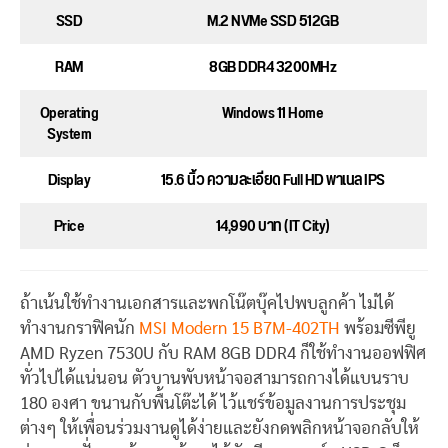
SSD
M.2 NVMe SSD 512GB
RAM
8GB DDR4 3200MHz
Operating
Windows 11 Home
System
Display
15.6 นิ้ว ความละเอียด Full HD พาเนล IPS
Price
14,990 บาท (IT City)
ถ้าเน้นใช้ทำงานเอกสารและพกโน๊ตบุ๊คไปพบลูกค้า ไม่ได้
ทำงานกราฟิคนัก
MSI Modern 15 B7M-402TH
พร้อมซีพียู
AMD Ryzen 7530U กับ RAM 8GB DDR4 ก็ใช้ทำงานออฟฟิศ
ทั่วไปได้แน่นอน ตัวบานพับหน้าจอสามารถกางได้แบนราบ
180 องศา ขนานกับพื้นโต๊ะได้ ไว้แชร์ข้อมูลงานการประชุม
ต่างๆ ให้เพื่อนร่วมงานดูได้ง่ายและยังกดพลิกหน้าจอกลับให้