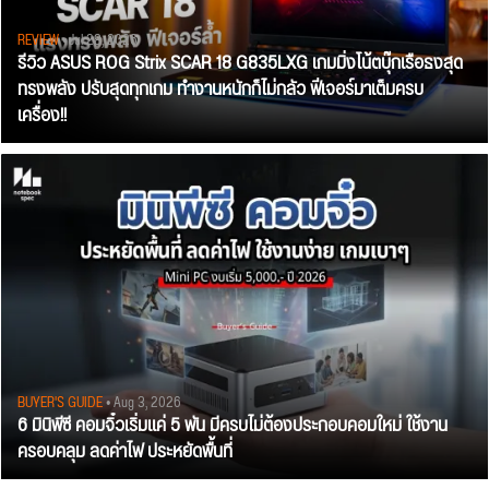
REVIEW
• Jul 28, 2026
รีวิว ASUS ROG Strix SCAR 18 G835LXG เกมมิ่งโน้ตบุ๊กเรือธงสุด
ทรงพลัง ปรับสุดทุกเกม ทำงานหนักก็ไม่กลัว ฟีเจอร์มาเต็มครบ
เครื่อง!!
BUYER'S GUIDE
• Aug 3, 2026
6 มินิพีซี คอมจิ๋วเริ่มแค่ 5 พัน มีครบไม่ต้องประกอบคอมใหม่ ใช้งาน
ครอบคลุม ลดค่าไฟ ประหยัดพื้นที่