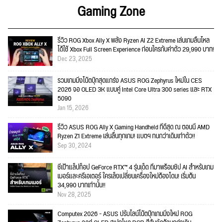
Gaming Zone
รีวิว ROG Xbox Ally X พลัง Ryzen AI Z2 Extreme เล่นเกมลื่นไหล
ได้ใช้ Xbox Full Screen Experience ก่อนใครกับค่าตัว 29,990 บาท!
Dec 23, 2025
รวมเกมมิ่งโน้ตบุ๊กสุดแกร่ง ASUS ROG Zephyrus ใหม่ใน CES
2026 จอ OLED 3K แบบคู่ Intel Core Ultra 300 series และ RTX
5090
Jan 15, 2026
รีวิว ASUS ROG Ally X Gaming Handheld ที่ดีสุด ณ ตอนนี้ AMD
Ryzen Z1 Extreme เล่นลื่นทุกเกม! แบตฯ ทนกว่าเดิมเท่าตัว!!
Sep 30, 2024
ชี้เป้าแล็ปท็อป GeForce RTX™ 4 รุ่นเด็ด ที่มาพร้อมชิป AI สำหรับเกม
เมอร์และครีเอเตอร์ ใครเล็งเปลี่ยนเครื่องใหม่ต้องโดน! เริ่มต้น
34,990 บาทเท่านั้น!!
Nov 28, 2025
Computex 2026 - ASUS ปรับไลน์โน้ตบุ๊กเกมมิ่งใหม่ ROG