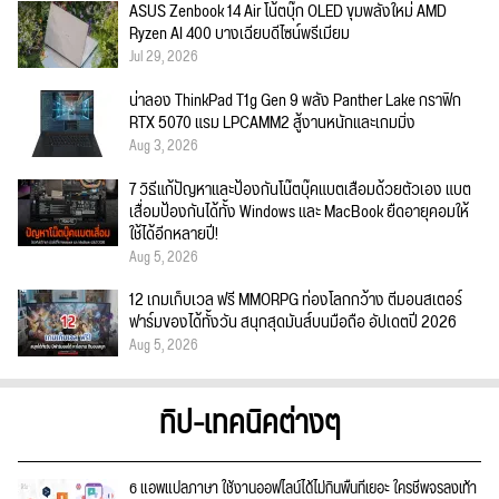
ASUS Zenbook 14 Air โน้ตบุ๊ก OLED ขุมพลังใหม่ AMD
Ryzen AI 400 บางเฉียบดีไซน์พรีเมียม
Jul 29, 2026
น่าลอง ThinkPad T1g Gen 9 พลัง Panther Lake กราฟิก
RTX 5070 แรม LPCAMM2 สู้งานหนักและเกมมิ่ง
Aug 3, 2026
7 วิธีแก้ปัญหาและป้องกันโน๊ตบุ๊คแบตเสื่อมด้วยตัวเอง แบต
เสื่อมป้องกันได้ทั้ง Windows และ MacBook ยืดอายุคอมให้
ใช้ได้อีกหลายปี!
Aug 5, 2026
12 เกมเก็บเวล ฟรี MMORPG ท่องโลกกว้าง ตีมอนสเตอร์
ฟาร์มของได้ทั้งวัน สนุกสุดมันส์บนมือถือ อัปเดตปี 2026
Aug 5, 2026
ทิป-เทคนิคต่างๆ
6 แอพแปลภาษา ใช้งานออฟไลน์ได้ไม่กินพื้นที่เยอะ ใครชีพจรลงเท้า