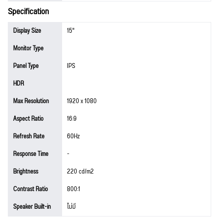
Specification
Display Size
15"
Monitor Type
Panel Type
IPS
HDR
Max Resolution
1920 x 1080
Aspect Ratio
16:9
Refresh Rate
60Hz
Response Time
-
Brightness
220 cd/m2
Contrast Ratio
800:1
Speaker Built-in
ไม่มี