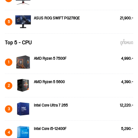
ASUS ROG SWIFT PG278QE
21,900.-
5
Top 5 - CPU
ดูทั้งหมด
AMD Ryzen 5 7500F
4,990.-
1
AMD Ryzen 5 5600
4,390.-
2
Intel Core Ultra 7 265
12,220.-
3
Intel Core i5-12400F
5,290.-
4