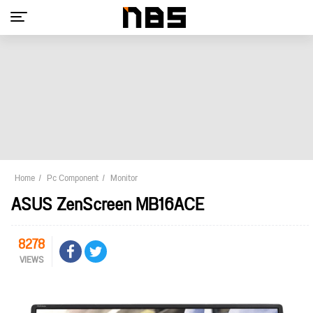
Home
Pc Component
Monitor
ASUS ZenScreen MB16ACE
8278
VIEWS