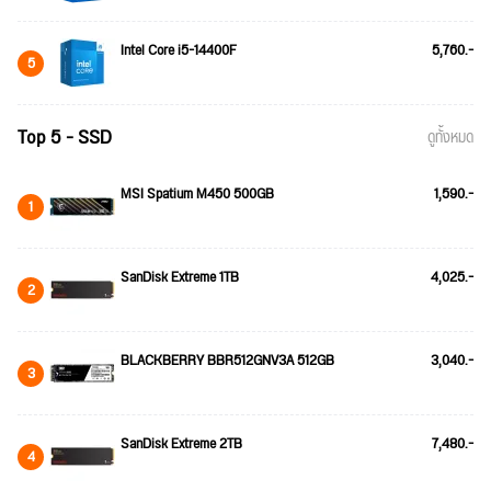
Intel Core i5-14400F
5,760.-
5
Top 5 - SSD
ดูทั้งหมด
MSI Spatium M450 500GB
1,590.-
1
SanDisk Extreme 1TB
4,025.-
2
BLACKBERRY BBR512GNV3A 512GB
3,040.-
3
SanDisk Extreme 2TB
7,480.-
4