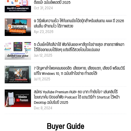
ต้องมี! ฉบับอัพเดตปี 2025
Oct 31, 2024
9 วิธีเพิ่มความเร็ว ให้กับเกมมิ่งโน้ตบุ๊กสำหรับเล่นเกม AAA ปี 2026
เล่นลื่น เข้าเกมไว ได้ภาพสวย
Apr 23, 2026
5 เว็บเช็คโค้ดสีน่าใช้ ฟังก์ชั่นเยอะหาสีถูกใจง่ายสุด! สายกราฟิคเอา
ไว้ใช้ออกแบบได้ชิลๆ แต่งสีได้สวยโดนใจแน่นอน!
Jun 12, 2025
7 ปัญหาลำโพงคอมยอดฮิต: เสียงหาย, เสียงแตก, เสียงจี่ พร้อมวิธี
แก้ไข Windows 10, 11 ฉบับเข้าใจง่าย ทำเองได้!
Jul 11, 2025
สมัคร YouTube Premium คนละ 60 บาท ทำยังไง? เล่นคลิปไร้
โฆษณาคั่น ปิดจอก็ฟัง Podcast ได้ แถมวิธีทำ Shortcut ไว้หน้า
Desktop ฉบับรับปี 2025
Dec 8, 2024
Buyer Guide