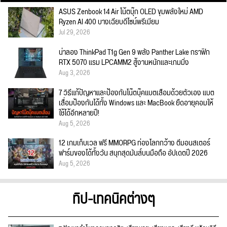
ASUS Zenbook 14 Air โน้ตบุ๊ก OLED ขุมพลังใหม่ AMD
Ryzen AI 400 บางเฉียบดีไซน์พรีเมียม
Jul 29, 2026
น่าลอง ThinkPad T1g Gen 9 พลัง Panther Lake กราฟิก
RTX 5070 แรม LPCAMM2 สู้งานหนักและเกมมิ่ง
Aug 3, 2026
7 วิธีแก้ปัญหาและป้องกันโน๊ตบุ๊คแบตเสื่อมด้วยตัวเอง แบต
เสื่อมป้องกันได้ทั้ง Windows และ MacBook ยืดอายุคอมให้
ใช้ได้อีกหลายปี!
Aug 5, 2026
12 เกมเก็บเวล ฟรี MMORPG ท่องโลกกว้าง ตีมอนสเตอร์
ฟาร์มของได้ทั้งวัน สนุกสุดมันส์บนมือถือ อัปเดตปี 2026
Aug 5, 2026
ทิป-เทคนิคต่างๆ