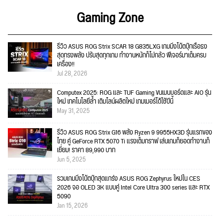
Gaming Zone
รีวิว ASUS ROG Strix SCAR 18 G835LXG เกมมิ่งโน้ตบุ๊กเรือธง
สุดทรงพลัง ปรับสุดทุกเกม ทำงานหนักก็ไม่กลัว ฟีเจอร์มาเต็มครบ
เครื่อง!!
Jul 28, 2026
Computex 2025: ROG และ TUF Gaming ขนเมนบอร์ดและ AIO รุ่น
ใหม่ เทคโนโลยีล้ำ เติมไลน์ผลิตใหม่ เกมเมอร์ได้ใช้ปีนี้
May 31, 2025
รีวิว ASUS ROG Strix G16 พลัง Ryzen 9 9955HX3D รุ่นแรกของ
ไทย คู่ GeForce RTX 5070 Ti แรงเต็มกราฟ เล่นเกมก็ยอดทำงานก็
เยี่ยม! ราคา 89,990 บาท
Jun 5, 2025
รวมเกมมิ่งโน้ตบุ๊กสุดแกร่ง ASUS ROG Zephyrus ใหม่ใน CES
2026 จอ OLED 3K แบบคู่ Intel Core Ultra 300 series และ RTX
5090
Jan 15, 2026