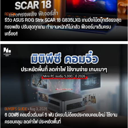
REVIEW
• Jul 28, 2026
รีวิว ASUS ROG Strix SCAR 18 G835LXG เกมมิ่งโน้ตบุ๊กเรือธงสุด
ทรงพลัง ปรับสุดทุกเกม ทำงานหนักก็ไม่กลัว ฟีเจอร์มาเต็มครบ
เครื่อง!!
BUYER'S GUIDE
• Aug 3, 2026
6 มินิพีซี คอมจิ๋วเริ่มแค่ 5 พัน มีครบไม่ต้องประกอบคอมใหม่ ใช้งาน
ครอบคลุม ลดค่าไฟ ประหยัดพื้นที่