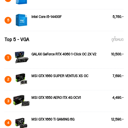
Intel Core i5-14400F
5,760.-
5
Top 5 - VGA
ดูทั้งหมด
GALAX GeForce RTX 4060 1-Click OC 2X V2
10,500.-
1
MSI GTX 1660 SUPER VENTUS XS OC
7,690.-
2
MSI GTX 1650 AERO ITX 4G OCV1
4,490.-
3
MSI GTX 1660 Ti GAMING 6G
12,590.-
4