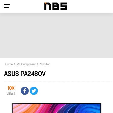
Home
Pc Component
Monitor
ASUS PA248QV
10K
VIEWS