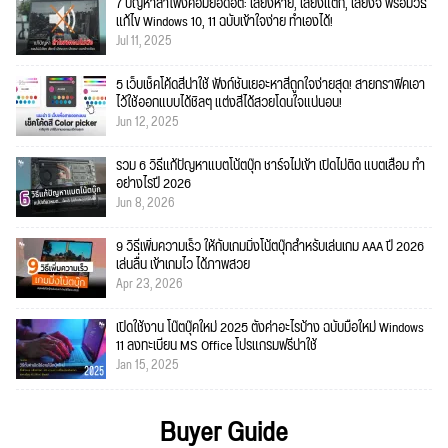
7 ปัญหาลำโพงคอมยอดฮิต: เสียงหาย, เสียงแตก, เสียงจี่ พร้อมวิธี
แก้ไข Windows 10, 11 ฉบับเข้าใจง่าย ทำเองได้!
Jul 11, 2025
5 เว็บเช็คโค้ดสีน่าใช้ ฟังก์ชั่นเยอะหาสีถูกใจง่ายสุด! สายกราฟิคเอา
ไว้ใช้ออกแบบได้ชิลๆ แต่งสีได้สวยโดนใจแน่นอน!
Jun 12, 2025
รวม 6 วิธีแก้ปัญหาแบตโน้ตบุ๊ก ชาร์จไม่เข้า เปิดไม่ติด แบตเสื่อม ทำ
อย่างไรปี 2026
Jun 8, 2026
9 วิธีเพิ่มความเร็ว ให้กับเกมมิ่งโน้ตบุ๊กสำหรับเล่นเกม AAA ปี 2026
เล่นลื่น เข้าเกมไว ได้ภาพสวย
Apr 23, 2026
เปิดใช้งาน โน๊ตบุ๊คใหม่ 2025 ตั้งค่าอะไรบ้าง ฉบับมือใหม่ Windows
11 ลงทะเบียน MS Office โปรแกรมฟรีน่าใช้
Jan 15, 2025
Buyer Guide