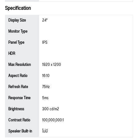
Specification
Display Size
24"
Monitor Type
Panel Type
IPS
HDR
Max Resolution
1920 x 1200
Aspect Ratio
16:10
Refresh Rate
75Hz
Response Time
5ms
Brightness
300 cd/m2
Contrast Ratio
100,000,000:1
Speaker Built-in
ไม่มี