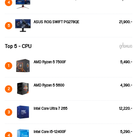
4
ASUS ROG SWIFT PG278QE
21,900.-
5
Top 5 - CPU
ดูทั้งหมด
AMD Ryzen 5 7500F
5,490.-
1
AMD Ryzen 5 5600
4,390.-
2
Intel Core Ultra 7 265
12,220.-
3
Intel Core i5-12400F
5,290.-
4