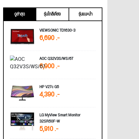
ดูล่าสุด
รุ่นใกล้เคียง
รุ่นแนะนำ
VIEWSONIC TD1630-3
6,690 .-
AOC Q32V3S/WS/67
6,900 .-
HP V27c G5
4,390 .-
LG MyView Smart Monitor
32SR50F-W
5,910 .-