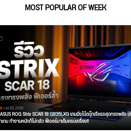
MOST POPULAR OF WEEK
EW
• Jul 28, 2026
ว ASUS ROG Strix SCAR 18 G835LXG เกมมิ่งโน้ตบุ๊กเรือธงสุดทรงพลัง ป
ุกเกม ทำงานหนักก็ไม่กลัว ฟีเจอร์มาเต็มครบเครื่อง!!