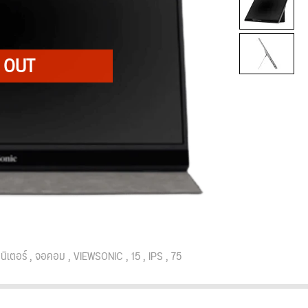
ิเตอร์
จอคอม
VIEWSONIC
15
IPS
75