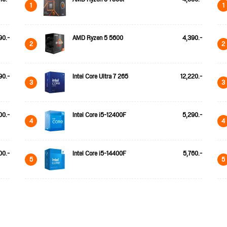
1
1
90.-
AMD Ryzen 5 5600
4,390.-
2
2
90.-
Intel Core Ultra 7 265
12,220.-
3
3
00.-
Intel Core i5-12400F
5,290.-
4
4
00.-
Intel Core i5-14400F
5,760.-
5
5