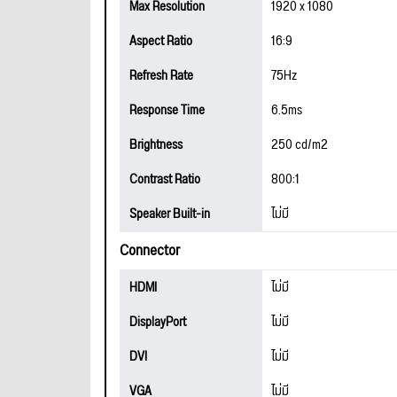
Max Resolution
1920 x 1080
Aspect Ratio
16:9
Refresh Rate
75Hz
Response Time
6.5ms
Brightness
250 cd/m2
Contrast Ratio
800:1
Speaker Built-in
ไม่มี
Connector
HDMI
ไม่มี
DisplayPort
ไม่มี
DVI
ไม่มี
VGA
ไม่มี