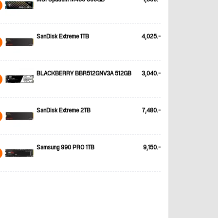
SanDisk Extreme 1TB
4,025.-
BLACKBERRY BBR512GNV3A 512GB
3,040.-
SanDisk Extreme 2TB
7,480.-
Samsung 990 PRO 1TB
9,150.-