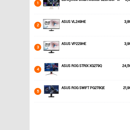
1
ASUS VL249HE
3,8
2
ASUS VP229HE
3,9
3
ASUS ROG STRIX XG279Q
24,5
4
ASUS ROG SWIFT PG278QE
21,9
5