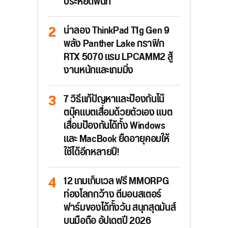
ประหยัดพื้นที่
น่าลอง ThinkPad T1g Gen 9
พลัง Panther Lake กราฟิก
RTX 5070 แรม LPCAMM2 สู้
งานหนักและเกมมิ่ง
7 วิธีแก้ปัญหาและป้องกันโน๊
ตบุ๊คแบตเสื่อมด้วยตัวเอง แบต
เสื่อมป้องกันได้ทั้ง Windows
และ MacBook ยืดอายุคอมให้
ใช้ได้อีกหลายปี!
12 เกมเก็บเวล ฟรี MMORPG
ท่องโลกกว้าง ตีมอนสเตอร์
ฟาร์มของได้ทั้งวัน สนุกสุดมันส์
บนมือถือ อัปเดตปี 2026