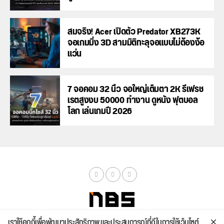
สมจริง! Acer เปิดตัว Predator XB273K
จอเกมมิ่ง 3D สามมิติทะลุจอแบบไม่ต้องง้อ
แว่น
7 จอคอม 32 นิ้ว จอใหญ่เต็มตา 2K รีเฟรช
เรตสูงงบ 50000 ทำงาน ดูหนัง ฟุตบอล
โลก เล่นเกมปี 2026
เราใช้คุกกี้เพื่อพัฒนาประสิทธิภาพ และประสบการณ์ที่ดีในการใช้เว็บไซต์