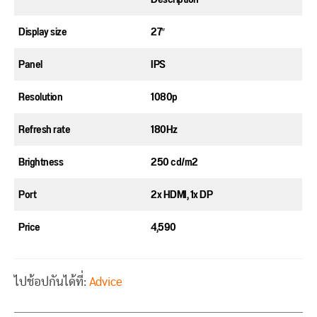
Display size
27″
Panel
IPS
Resolution
1080p
Refresh rate
180Hz
Brightness
250 cd/m2
Port
2x HDMI, 1x DP
Price
4,590
ไปช้อปกันได้ที่:
Advice