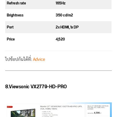
Refresh rate
165Hz
Brightness
350 cd/m2
Port
2x HDMI, 1x DP
Price
4,520
ไปช้อปกันได้ที่:
Advice
8.Viewsonic VX2779-HD-PRO