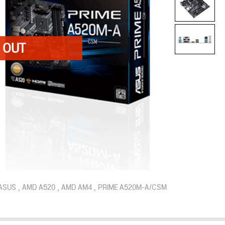
ASUS
AMD A520
AMD AM4
PRIME A520M-A/CSM