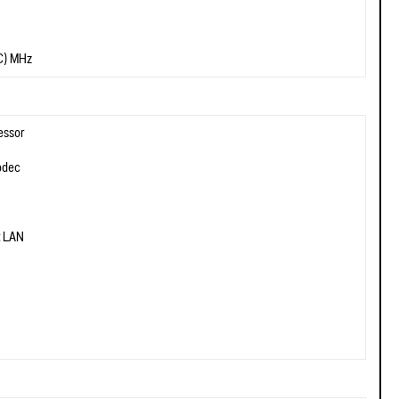
C) MHz
essor
odec
t LAN