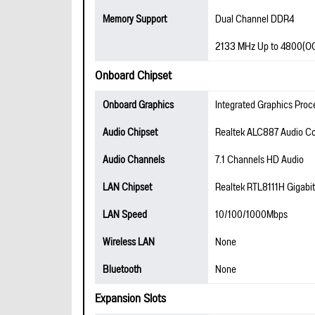
Memory Support
Dual Channel DDR4
2133 MHz Up to 4800(O
Onboard Chipset
Onboard Graphics
Integrated Graphics Proc
Audio Chipset
Realtek ALC887 Audio C
Audio Channels
7.1 Channels HD Audio
LAN Chipset
Realtek RTL8111H Gigabi
LAN Speed
10/100/1000Mbps
Wireless LAN
None
Bluetooth
None
Expansion Slots