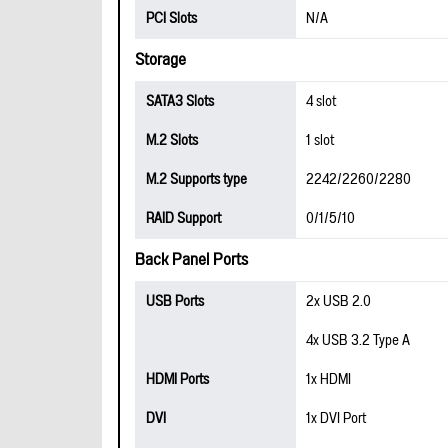
PCI Slots
N/A
Storage
SATA3 Slots
4 slot
M.2 Slots
1 slot
M.2 Supports type
2242/2260/2280
RAID Support
0/1/5/10
Back Panel Ports
USB Ports
2x USB 2.0
4x USB 3.2 Type A
HDMI Ports
1x HDMI
DVI
1x DVI Port