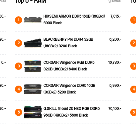
Top 5 - RAM
To
้งหมด
ดูทั้งหมด
00.-
HIKSEMI ARMOR DDR5 16GB (16GBx1)
7,015.-
1
1
6000 Black
90.-
BLACKBERRY Pro DDR4 32GB
6,200.-
2
2
(16GBx2) 3200 Black
0.-
CORSAIR Vengeance RGB DDR5
16,730.-
3
3
32GB (16GBx2) 6400 Black
20.-
CORSAIR Vengeance DDR5 16GB
5,990.-
4
4
(8GBx2) 5200 Black
90.-
G.SKILL Trident Z5 NEO RGB DDR5
76,100.-
5
5
96GB (48GBx2) 5600 Black