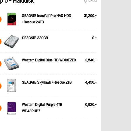
p 5 - Harddisk
ดูทั้งหมด
SEAGATE IronWolf Pro NAS HDD
31,260.-
+Rescue 24TB
SEAGATE 320GB
0.-
Western Digital Blue 1TB WD10EZEX
3,540.-
SEAGATE SkyHawk +Rescue 2TB
4,450.-
Western Digital Purple 4TB
6,920.-
WD43PURZ