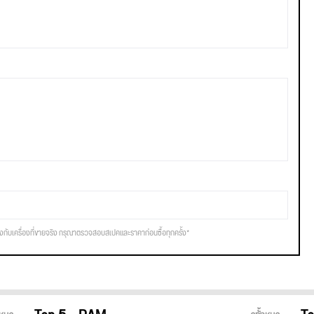
รงกับเครื่องที่ขายจริง กรุณาตรวจสอบสเปคและราคาก่อนซื้อทุกครั้ง*