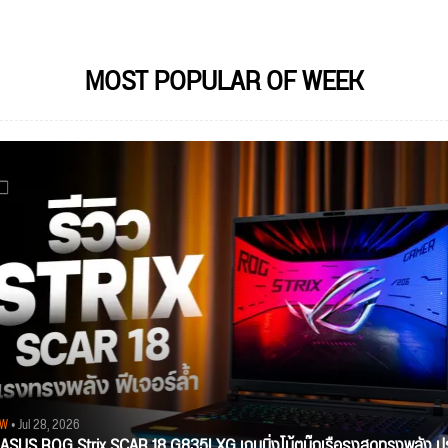
MOST POPULAR OF WEEK
EW
• Jul 28, 2026
ว ASUS ROG Strix SCAR 18 G835LXG เกมมิ่งโน้ตบุ๊กเรือธงสุดทรงพลัง ป