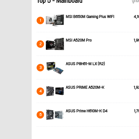
Top 5 - Mainboard
ดูทั
MSI B650M Gaming Plus WIFI
4,1
1
MSI A520M Pro
1,9
2
ASUS P8H61-M LX (R2)
3
ASUS PRIME A520M-K
1,9
4
ASUS Prime H610M-K D4
1,7
5