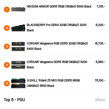
HIKSEMI ARMOR DDR5 16GB (16GBx1) 6000 Black
7,015.-
1
BLACKBERRY Pro DDR4 32GB (16GBx2) 3200
6,200.-
2
Black
CORSAIR Vengeance RGB DDR5 32GB (16GBx2)
16,730.-
3
6400 Black
CORSAIR Vengeance DDR5 16GB (8GBx2) 5200
5,990.-
4
Black
G.SKILL Trident Z5 NEO RGB DDR5 96GB
76,100.-
5
(48GBx2) 5600 Black
Top 5 - PSU
ดูทั้งหมด