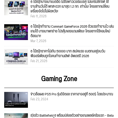
6 โน้ตบุ๊กบางเบาแบตอึด ไม่ง้อพาวเวอร์แบงค์ ไม่แคร์ปลั๊กไฟ! ใช้
งานข้ามวันได้ พกสะดวก เบาสุด 1.2 กก. เท่านั้น! ใครอยากเปลี่ยน
เครื่องจัดไปไม่ผิดหวัง!
Feb 11, 2026
6 โน้ตบุ๊กทำงาน Commart GameForce 2026 ตัวแรงทำงานไว เล่น
เกมได้ บางเบาพกง่าย โปรคุ้มของแถมเพียบ! ใครอยากได้คอมใหม่
ต้องมา!!
Mar 7, 2026
6 โน้ตบุ๊กราคาไม่เกิน 50000 บาท สเปคแรง แบตทนอยู่จบวัน
ฟีเจอร์เพียบถูกใจคนทำงานเลิฟ! อัพเดตปี 2026
Feb 21, 2026
Gaming Zone
ข่าวลือเผย PS5 Pro รุ่นดิจิตอล ราคาอาจอยู่ที่ 500$ โดยประมาณ
Feb 23, 2024
เปิดตัว Battlefield 6 พร้อมปล่อยตัวอย่างเกมเพลย์ครั้งแรก – Beta