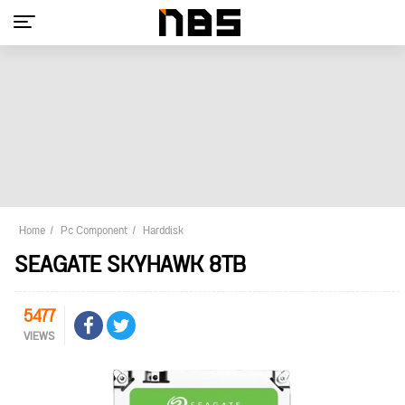
Home
Pc Component
Harddisk
SEAGATE SKYHAWK 8TB
5477
VIEWS