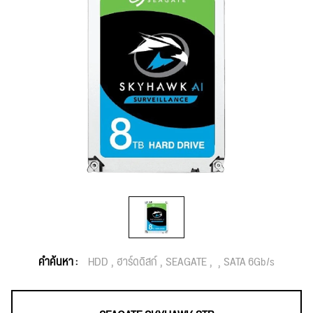
คำค้นหา :
HDD
ฮาร์ดดิสก์
SEAGATE
SATA 6Gb/s