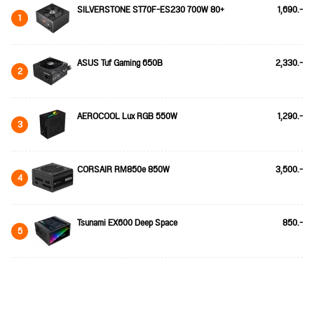
SILVERSTONE ST70F-ES230 700W 80+
1,690.-
1
ASUS Tuf Gaming 650B
2,330.-
2
AEROCOOL Lux RGB 550W
1,290.-
3
CORSAIR RM850e 850W
3,500.-
4
Tsunami EX600 Deep Space
850.-
5