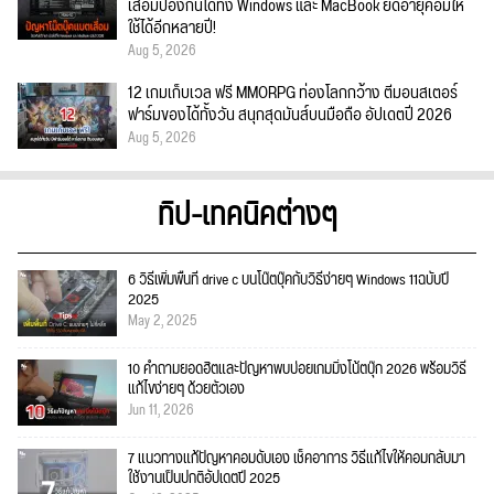
เสื่อมป้องกันได้ทั้ง Windows และ MacBook ยืดอายุคอมให้
ใช้ได้อีกหลายปี!
Aug 5, 2026
12 เกมเก็บเวล ฟรี MMORPG ท่องโลกกว้าง ตีมอนสเตอร์
ฟาร์มของได้ทั้งวัน สนุกสุดมันส์บนมือถือ อัปเดตปี 2026
Aug 5, 2026
ทิป-เทคนิคต่างๆ
6 วิธีเพิ่มพื้นที่ drive c บนโน๊ตบุ๊คกับวิธีง่ายๆ Windows 11ฉบับปี
2025
May 2, 2025
10 คำถามยอดฮิตและปัญหาพบบ่อยเกมมิ่งโน้ตบุ๊ก 2026 พร้อมวิธี
แก้ไขง่ายๆ ด้วยตัวเอง
Jun 11, 2026
7 แนวทางแก้ปัญหาคอมดับเอง เช็คอาการ วิธีแก้ไขให้คอมกลับมา
ใช้งานเป็นปกติอัปเดตปี 2025