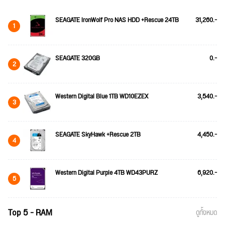
SEAGATE IronWolf Pro NAS HDD +Rescue 24TB
31,260.-
1
SEAGATE 320GB
0.-
2
Western Digital Blue 1TB WD10EZEX
3,540.-
3
SEAGATE SkyHawk +Rescue 2TB
4,450.-
4
Western Digital Purple 4TB WD43PURZ
6,920.-
5
Top 5 - RAM
ดูทั้งหมด