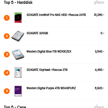
Top 5 - Harddisk
ดูทั้งหมด
SEAGATE IronWolf Pro NAS HDD +Rescue 24TB
31,260.-
1
SEAGATE 320GB
0.-
2
Western Digital Blue 1TB WD10EZEX
3,540.-
3
SEAGATE SkyHawk +Rescue 2TB
4,450.-
4
Western Digital Purple 4TB WD43PURZ
6,920.-
5
Top 5 - Case
ดูทั้งหมด