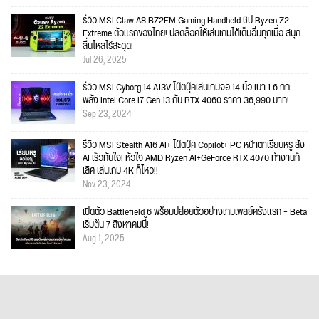
รีวิว MSI Claw A8 BZ2EM Gaming Handheld ชิป Ryzen Z2
Extreme ตัวแรกของไทย! ปลดล็อคให้เล่นเกมได้เต็มอิ่มทุกเมื่อ สนุก
ลื่นไหลไร้สะดุด!
Jul 26, 2025
รีวิว MSI Cyborg 14 A13V โน๊ตบุ๊คเล่นเกมจอ 14 นิ้ว เบา 1.6 กก.
พลัง Intel Core i7 Gen 13 กับ RTX 4060 ราคา 36,990 บาท!
Sep 23, 2024
รีวิว MSI Stealth A16 AI+ โน๊ตบุ๊ค Copilot+ PC หน้าตาเรียบหรู สั่ง
AI เร็วทันใจ! หัวใจ AMD Ryzen AI+GeForce RTX 4070 ทำงานก็
เลิศ เล่นเกม 4K ก็ไหว!!
Nov 23, 2024
เปิดตัว Battlefield 6 พร้อมปล่อยตัวอย่างเกมเพลย์ครั้งแรก – Beta
เริ่มต้น 7 สิงหาคมนี้!
Aug 1, 2025