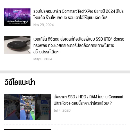
รวมโปรคอมมาร์ท Commart TechXPro ปลายปี 2024 มีโปร
ไหนเด็ด ร้านไหนลดปัง รวมเอาไว้ให้ดูแบบจัดเต็ม!
Nov 28, 2024
เวสเทิร์น ดิจิตอล ส่งเดสก์ท็อปไดรฟ์แบบ SSD 8TB* ตัวแรง
ทรงพลัง ที่จะช่วยครีเอเตอร์ปลดล็อคศักยภาพในการ
สร้างสรรค์เนื้อหา
May 8, 2024
วิดีโอแนะนำ
เช็คราคา SSD / HDD / RAM ในงาน Commart
UltraForce ตอนนี้ราคาเท่าไหร่แล้วนะ?
Jul 4, 2026