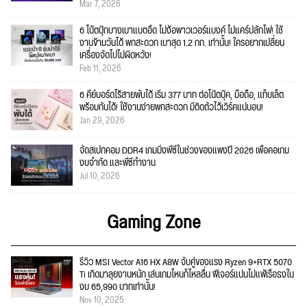
Mar 7, 2026
6 โน้ตบุ๊กบางเบาแบตอึด ไม่ง้อพาวเวอร์แบงค์ ไม่แคร์ปลั๊กไฟ! ใช้
งานข้ามวันได้ พกสะดวก เบาสุด 1.2 กก. เท่านั้น! ใครอยากเปลี่ยน
เครื่องจัดไปไม่ผิดหวัง!
Feb 11, 2026
6 คีย์บอร์ดไร้สายพับได้ เริ่ม 377 บาท ต่อโน๊ตบุ๊ค, มือถือ, แท็บเล็ต
พร้อมกันได้! ใช้งานง่ายพกสะดวก มีติดตัวไว้เวิร์คแน่นอน!
Jan 29, 2026
จัดสเปกคอม DDR4 เกมมิ่งพีซีในช่วงของแพงปี 2026 เพื่อคอเกม
งบจำกัด และพีซีทำงาน
Jul 10, 2026
Gaming Zone
รีวิว MSI Vector A16 HX A8W จับคู่ของแรง Ryzen 9+RTX 5070
Ti เกิดมาลุยงานหนัก เล่นเกมไหนก็ไหลลื่น ฟีเจอร์แน่นไม่แพ้เรือธงใน
งบ 65,990 บาทเท่านั้น!
Nov 10, 2025