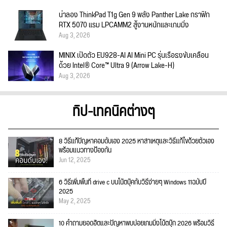
น่าลอง ThinkPad T1g Gen 9 พลัง Panther Lake กราฟิก
RTX 5070 แรม LPCAMM2 สู้งานหนักและเกมมิ่ง
Aug 3, 2026
MINIX เปิดตัว EU928-AI AI Mini PC รุ่นเรือธงขับเคลื่อน
ด้วย Intel® Core™ Ultra 9 (Arrow Lake-H)
Aug 3, 2026
ทิป-เทคนิคต่างๆ
8 วิธีแก้ปัญหาคอมดับเอง 2025 หาสาเหตุและวิธีแก้ไขด้วยตัวเอง
พร้อมแนวทางป้องกัน
Jun 12, 2025
6 วิธีเพิ่มพื้นที่ drive c บนโน๊ตบุ๊คกับวิธีง่ายๆ Windows 11ฉบับปี
2025
May 2, 2025
10 คำถามยอดฮิตและปัญหาพบบ่อยเกมมิ่งโน้ตบุ๊ก 2026 พร้อมวิธี