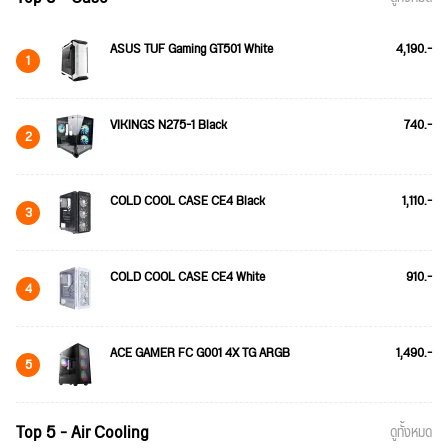
ASUS TUF Gaming GT501 White
4,190.-
1
VIKINGS N275-1 Black
740.-
2
COLD COOL CASE CE4 Black
1,110.-
3
COLD COOL CASE CE4 White
910.-
4
ACE GAMER FC G001 4X TG ARGB
1,490.-
5
Top 5 - Air Cooling
ดูทั้งหมด