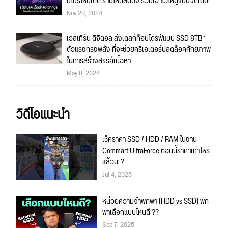
มีโปรไหนเด็ด ร้านไหนลดปัง รวมเอาไว้ให้ดูแบบจัดเต็ม!
Nov 28, 2024
เวสเทิร์น ดิจิตอล ส่งเดสก์ท็อปไดรฟ์แบบ SSD 8TB*
ตัวแรงทรงพลัง ที่จะช่วยครีเอเตอร์ปลดล็อคศักยภาพ
ในการสร้างสรรค์เนื้อหา
May 8, 2024
วิดีโอแนะนำ
เช็คราคา SSD / HDD / RAM ในงาน
Commart UltraForce ตอนนี้ราคาเท่าไหร่
แล้วนะ?
Jul 4, 2026
หน่วยความจำพกพา (HDD vs SSD) พก
พาเลือกแบบไหนดี ??
Sep 7, 2025