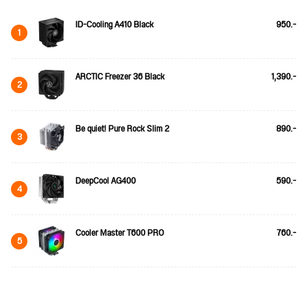
ID-Cooling A410 Black
950.-
1
ARCTIC Freezer 36 Black
1,390.-
2
Be quiet! Pure Rock Slim 2
890.-
3
DeepCool AG400
590.-
4
Cooler Master T600 PRO
760.-
5