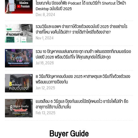
โฆษณาคั่น ปิดจอก็ฟัง Podcast ได้ แถมวิธีทำ Shortcut ไว้หน้า
Desktop ฉบับรับปี 2025
Dec 8, 2024
รวมวิธีและแอพฯ จ่ายภาษีด้วยตัวเองฉบับปี 2025 จ่ายอย่างไร
จ่ายที่ไหน ขอคืนได้เปล่า? รายได้เท่าไหร่ถึงต้องจ่าย?
Nov 1, 2024
รวม 10 ปัญหาคอมเล่นเกมกระตุก เกมช้า เฟรมเรตตกที่เกมเมอร์เจอ
บ่อยปี 2026 พร้อมวิธีแก้ไข ให้คุณสนุกต่อได้ไม่สะดุด
Jul 16, 2026
8 วิธีแก้ปัญหาคอมดับเอง 2025 หาสาเหตุและวิธีแก้ไขด้วยตัวเอง
พร้อมแนวทางป้องกัน
Jun 12, 2025
แบตเสื่อม 6 วิธีดูแล ป้องกันแบตโน๊ตบุ๊คหมดไว ชาร์จไฟไม่เข้า ยืด
อายุการใช้งานได้นานขึ้น
Feb 13, 2025
Buyer Guide