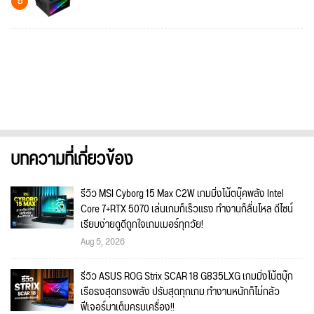
5
บทความที่เกี่ยวข้อง
รีวิว MSI Cyborg 15 Max C2W เกมมิ่งโน้ตบุ๊คพลัง Intel
Core 7+RTX 5070 เล่นเกมก็เร็วแรง ทำงานก็ลื่นไหล ดีไซน์
เรียบง่ายดูดีถูกใจเกมเมอร์ทุกวัย!
Aug 5, 2026
รีวิว ASUS ROG Strix SCAR 18 G835LXG เกมมิ่งโน้ตบุ๊ก
เรือธงสุดทรงพลัง ปรับสุดทุกเกม ทำงานหนักก็ไม่กลัว
ฟีเจอร์มาเต็มครบเครื่อง!!