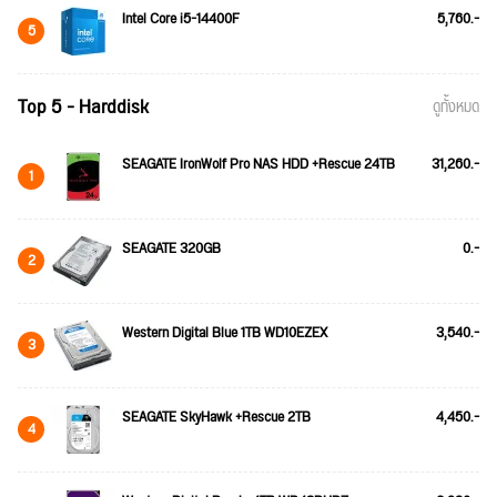
Intel Core i5-14400F
5,760.-
5
Top 5 - Harddisk
ดูทั้งหมด
SEAGATE IronWolf Pro NAS HDD +Rescue 24TB
31,260.-
1
SEAGATE 320GB
0.-
2
Western Digital Blue 1TB WD10EZEX
3,540.-
3
SEAGATE SkyHawk +Rescue 2TB
4,450.-
4