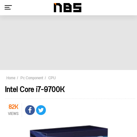
Home
Pc Component
CPU
Intel Core i7-9700K
82K
VIEWS