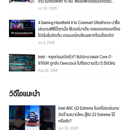
เกม แบตอึดหลัก 10 ชม. พร้อมฟีเจอร์แน่นจัดเต็ม
ถึงใจ!!
Jul 20, 2026
4 Gaming Handheld งาน Commart UltraForce น่าซื้อ
เล่นเกมพีซีได้ทุกเมื่อ ฟีเจอร์มาเต็ม ของแถมครบเครื่อง
โปรโมชั่นจัดเต็ม เกมเมอร์คนไหนอยากโดนต้องจัด!
Jul 4, 2026
Intel - หลุดก่อนเปิดตัว!? ชิปประมวลผล Core i7-
9700K ถูกจับ Overclock ไปถึงความเร็ว 5.50GHz
Aug 28, 2018
วิดีโอแนะนำ
Intel ARC G3 Extreme ในเครื่องเล่นเกม
จัดจ้านขนาดไหน สู้ชิป Z2 Extreme ได้
หรือยัง?
Jun 30, 2026