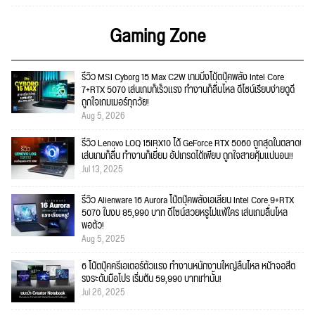
Gaming Zone
รีวิว MSI Cyborg 15 Max C2W เกมมิ่งโน้ตบุ๊คพลัง Intel Core
7+RTX 5070 เล่นเกมก็เร็วแรง ทำงานก็ลื่นไหล ดีไซน์เรียบง่ายดูดี
ถูกใจเกมเมอร์ทุกวัย!
Aug 5, 2026
รีวิว Lenovo LOQ 15IRX10 ได้ GeForce RTX 5060 ถูกสุดในตลาด!
เล่นเกมก็ลื่น ทำงานก็เยี่ยม อัปเกรดได้เพียบ ถูกใจสายคุ้มแน่นอน!!
Jul 13, 2025
รีวิว Alienware 16 Aurora โน๊ตบุ๊คพลังเอเลี่ยน Intel Core 9+RTX
5070 ในงบ 85,990 บาท ดีไซน์สวยหรูไม่แพ้ใคร เล่นเกมลื่นไหล
พอตัว!
Aug 5, 2025
6 โน๊ตบุ๊คครีเอเตอร์ตัวแรง ทำงานหนักงานใหญ่ลื่นไหล หน้าจอสีต
รงระดับมือโปร เริ่มต้น 59,990 บาทเท่านั้น!
Jul 26, 2025