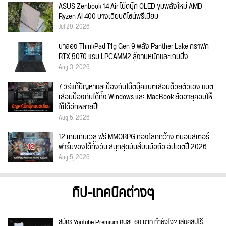
ASUS Zenbook 14 Air โน้ตบุ๊ก OLED ขุมพลังใหม่ AMD
Ryzen AI 400 บางเฉียบดีไซน์พรีเมียม
Jul 29, 2026
น่าลอง ThinkPad T1g Gen 9 พลัง Panther Lake กราฟิก
RTX 5070 แรม LPCAMM2 สู้งานหนักและเกมมิ่ง
Aug 3, 2026
7 วิธีแก้ปัญหาและป้องกันโน๊ตบุ๊คแบตเสื่อมด้วยตัวเอง แบต
เสื่อมป้องกันได้ทั้ง Windows และ MacBook ยืดอายุคอมให้
ใช้ได้อีกหลายปี!
Aug 5, 2026
12 เกมเก็บเวล ฟรี MMORPG ท่องโลกกว้าง ตีมอนสเตอร์
ฟาร์มของได้ทั้งวัน สนุกสุดมันส์บนมือถือ อัปเดตปี 2026
Aug 5, 2026
ทิป-เทคนิคต่างๆ
สมัคร YouTube Premium คนละ 60 บาท ทำยังไง? เล่นคลิปไร้