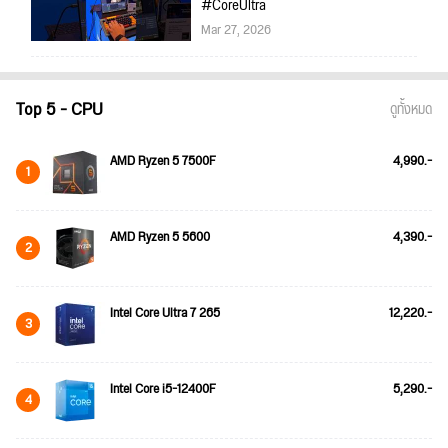
#CoreUltra
Mar 27, 2026
Top 5 - CPU
ดูทั้งหมด
AMD Ryzen 5 7500F
4,990.-
1
AMD Ryzen 5 5600
4,390.-
2
Intel Core Ultra 7 265
12,220.-
3
Intel Core i5-12400F
5,290.-
4