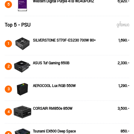
Western Digital Purple 4TB WD43PURZ
6,920.-
5
Top 5 - PSU
ดูทั้งหมด
SILVERSTONE ST70F-ES230 700W 80+
1,690.-
1
ASUS Tuf Gaming 650B
2,330.-
2
AEROCOOL Lux RGB 550W
1,290.-
3
CORSAIR RM850e 850W
3,500.-
4
Tsunami EX600 Deep Space
850.-