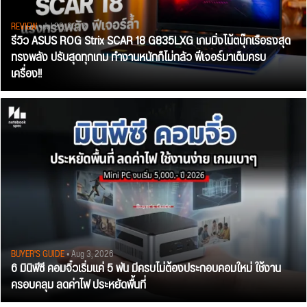
REVIEW
• Jul 28, 2026
รีวิว ASUS ROG Strix SCAR 18 G835LXG เกมมิ่งโน้ตบุ๊กเรือธงสุด
ทรงพลัง ปรับสุดทุกเกม ทำงานหนักก็ไม่กลัว ฟีเจอร์มาเต็มครบ
เครื่อง!!
BUYER'S GUIDE
• Aug 3, 2026
6 มินิพีซี คอมจิ๋วเริ่มแค่ 5 พัน มีครบไม่ต้องประกอบคอมใหม่ ใช้งาน
ครอบคลุม ลดค่าไฟ ประหยัดพื้นที่