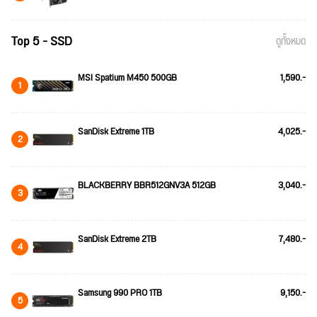
Top 5 - SSD
ดูทั้งหมด
MSI Spatium M450 500GB
1,590.-
1
SanDisk Extreme 1TB
4,025.-
2
BLACKBERRY BBR512GNV3A 512GB
3,040.-
3
SanDisk Extreme 2TB
7,480.-
4
Samsung 990 PRO 1TB
9,150.-
5