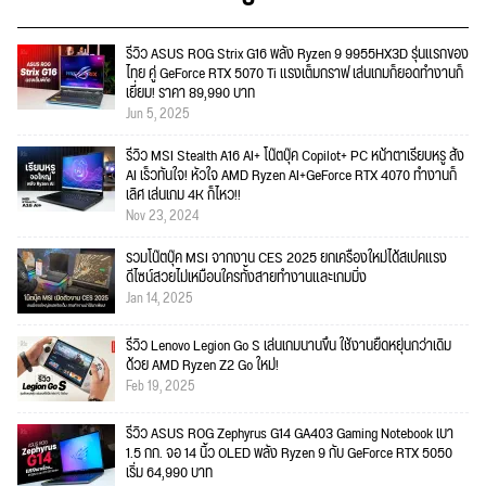
รีวิว ASUS ROG Strix G16 พลัง Ryzen 9 9955HX3D รุ่นแรกของ
ไทย คู่ GeForce RTX 5070 Ti แรงเต็มกราฟ เล่นเกมก็ยอดทำงานก็
เยี่ยม! ราคา 89,990 บาท
Jun 5, 2025
รีวิว MSI Stealth A16 AI+ โน๊ตบุ๊ค Copilot+ PC หน้าตาเรียบหรู สั่ง
AI เร็วทันใจ! หัวใจ AMD Ryzen AI+GeForce RTX 4070 ทำงานก็
เลิศ เล่นเกม 4K ก็ไหว!!
Nov 23, 2024
รวมโน๊ตบุ๊ค MSI จากงาน CES 2025 ยกเครื่องใหม่ได้สเปคแรง
ดีไซน์สวยไม่เหมือนใครทั้งสายทำงานและเกมมิ่ง
Jan 14, 2025
รีวิว Lenovo Legion Go S เล่นเกมนานขึ้น ใช้งานยืดหยุ่นกว่าเดิม
ด้วย AMD Ryzen Z2 Go ใหม่!
Feb 19, 2025
รีวิว ASUS ROG Zephyrus G14 GA403 Gaming Notebook เบา
1.5 กก. จอ 14 นิ้ว OLED พลัง Ryzen 9 กับ GeForce RTX 5050
เริ่ม 64,990 บาท