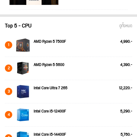
Top 5 - CPU
ดูทั้งหมด
AMD Ryzen 5 7500F
4,990.-
1
AMD Ryzen 5 5600
4,390.-
2
Intel Core Ultra 7 265
12,220.-
3
Intel Core i5-12400F
5,290.-
4
Intel Core i5-14400F
5,760.-