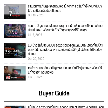
7 แนวทางแก้ปัญหาคอมดับเอง เช็คอาการ วิธีแก้ไขให้คอมกลับมา
ใช้งานเป็นปกติอัปเดตปี 2025
Oct 16, 2025
รวม 10 ปัญหาคอมเล่นเกมกระตุก เกมช้า เฟรมเรตตกที่เกมเมอร์เจอ
บ่อยปี 2026 พร้อมวิธีแก้ไข ให้คุณสนุกต่อได้ไม่สะดุด
Jul 16, 2026
แนะนำวิธีเพิ่มแรมฉบับปี 2026 รวมวิธีดูสเปคแบบละเอียดที่ไม่มีใคร
บอก! อัปเกรดแล้วบอกลาแรมเต็ม พร้อมวิธีดูว่าอัปเกรดได้ไหมด้วย
ตัวเอง!
Oct 30, 2025
10 คำถามยอดฮิตและปัญหาพบบ่อยเกมมิ่งโน้ตบุ๊ก 2026 พร้อมวิธี
แก้ไขง่ายๆ ด้วยตัวเอง
Jun 11, 2026
Buyer Guide
8 โน๊ตบุ๊ค 2026 ราคาไม่เกิน 20000 บาท สเปคแรง ฟีเจอร์แน่น จ่าย