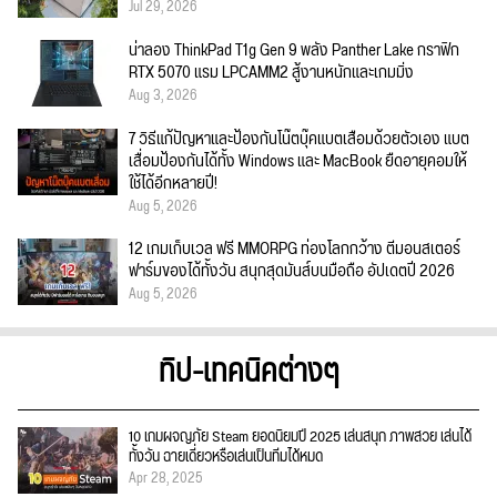
Jul 29, 2026
น่าลอง ThinkPad T1g Gen 9 พลัง Panther Lake กราฟิก
RTX 5070 แรม LPCAMM2 สู้งานหนักและเกมมิ่ง
Aug 3, 2026
7 วิธีแก้ปัญหาและป้องกันโน๊ตบุ๊คแบตเสื่อมด้วยตัวเอง แบต
เสื่อมป้องกันได้ทั้ง Windows และ MacBook ยืดอายุคอมให้
ใช้ได้อีกหลายปี!
Aug 5, 2026
12 เกมเก็บเวล ฟรี MMORPG ท่องโลกกว้าง ตีมอนสเตอร์
ฟาร์มของได้ทั้งวัน สนุกสุดมันส์บนมือถือ อัปเดตปี 2026
Aug 5, 2026
ทิป-เทคนิคต่างๆ
10 เกมผจญภัย Steam ยอดนิยมปี 2025 เล่นสนุก ภาพสวย เล่นได้
ทั้งวัน ฉายเดี่ยวหรือเล่นเป็นทีมได้หมด
Apr 28, 2025