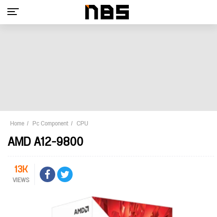
Home
Pc Component
CPU
AMD A12-9800
13K
VIEWS