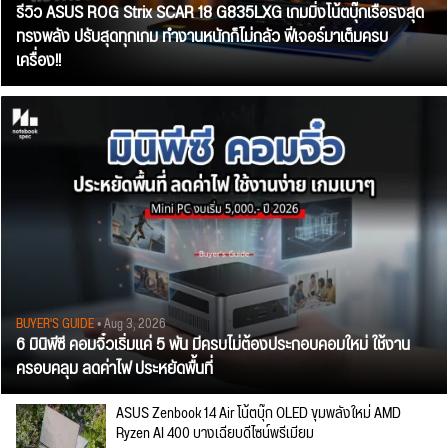
รีวิว ASUS ROG Strix SCAR 18 G835LXG เกมมิ่งโน้ตบุ๊กเรือธงสุด
ทรงพลัง ปรับสุดทุกเกม ทำงานหนักก็ไม่กลัว ฟีเจอร์มาเต็มครบ
เครื่อง!!
BUYER'S GUIDE
• Aug 3, 2026
6 มินิพีซี คอมจิ๋วเริ่มแค่ 5 พัน มีครบไม่ต้องประกอบคอมใหม่ ใช้งาน
ครอบคลุม ลดค่าไฟ ประหยัดพื้นที่
ASUS Zenbook 14 Air โน้ตบุ๊ก OLED ขุมพลังใหม่ AMD
Ryzen AI 400 บางเฉียบดีไซน์พรีเมียม