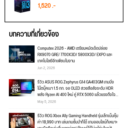
1,520 .-
บทความที่เกี่ยวข้อง
Computex 2026 - AMD เตรียมหมัดเด็ดปล่อย
RX9070 GRE/ 7700X3D/ 5800X3D/ EXPO และ
เทคโนโลยีอีกเพียบในงาน
Jun 2, 2026
รีวิว ASUS ROG Zephyrus G14 GA403GM เกมมิ่ง
โน้ตบุ๊คเบา 1.5 กก. จอ OLED สวยสีอลังระดับ HDR
พลัง Ryzen AI 400 ใหม่ คู่ RTX 5060 แล้วแรงถึงใจ
งานใหญ่พร้อมลุย เกมไหนก็พร้อมเล่น!!
May 5, 2026
รีวิว ROG Xbox Ally Gaming Handheld รุ่นเล็กเน้นคุ้ม
ค่า 18,990 บาท เล่นเกมชั้นนำก็ได้ เกมออนไลน์ก็เหมาะ