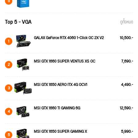
5
Top 5 - VGA
ดูทั้งหมด
GALAX GeForce RTX 4060 1-Click OC 2X V2
10,500.-
1
MSI GTX 1660 SUPER VENTUS XS OC
7,690.-
2
MSI GTX 1650 AERO ITX 4G OCV1
4,490.-
3
MSI GTX 1660 Ti GAMING 6G
12,590.-
4
MSI GTX 1650 SUPER GAMING X
5,990.-
5