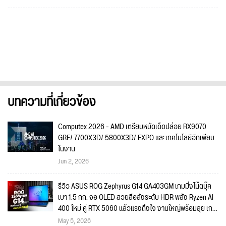
บทความที่เกี่ยวข้อง
Computex 2026 - AMD เตรียมหมัดเด็ดปล่อย RX9070
GRE/ 7700X3D/ 5800X3D/ EXPO และเทคโนโลยีอีกเพียบ
ในงาน
Jun 2, 2026
รีวิว ASUS ROG Zephyrus G14 GA403GM เกมมิ่งโน้ตบุ๊ค
เบา 1.5 กก. จอ OLED สวยสีอลังระดับ HDR พลัง Ryzen AI
400 ใหม่ คู่ RTX 5060 แล้วแรงถึงใจ งานใหญ่พร้อมลุย เกม
ไหนก็พร้อมเล่น!!
May 5, 2026