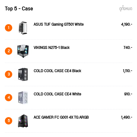
Top 5 - Case
ดูทั้งหมด
ASUS TUF Gaming GT501 White
4,190.-
1
VIKINGS N275-1 Black
740.-
2
COLD COOL CASE CE4 Black
1,110.-
3
COLD COOL CASE CE4 White
910.-
4
ACE GAMER FC G001 4X TG ARGB
1,490.-
5