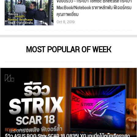
ของดีรีวิว - กระเป๋า Tomtoc Briefcase กระเป๋า
MacBook/Notebook ราคาหลักพัน ฟีเจอร์ครบ
คุณภาพเยี่ยม
Oct 8, 2019
MOST POPULAR OF WEEK
REVIEW
• Jul 28, 2026
รีวิว ASUS ROG Strix SCAR 18 G835LXG เกมมิ่งโน้ตบุ๊กเรือธงสุด