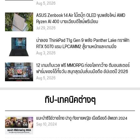
Aug 5, 2026
ASUS Zenbook 14 Air โน้ตบุ๊ก OLED ขุมพลังใหม่ AMD
Ryzen AI 400 บางเฉียบดีไซน์พรีเมียม
Jul 29, 2026
น่าลอง ThinkPad T1g Gen 9 พลัง Panther Lake กราฟิก
RTX 5070 แรม LPCAMM2 สู้งานหนักและเกมมิ่ง
Aug 3, 2026
12 เกมเก็บเวล ฟรี MMORPG ท่องโลกกว้าง ตีมอนสเตอร์
ฟาร์มของได้ทั้งวัน สนุกสุดมันส์บนมือถือ อัปเดตปี 2026
Aug 5, 2026
ทิป-เทคนิคต่างๆ
แนะนำซีรีย์วายไทย น่าดู ทั้งชายหญิง เนื้อเรื่องดี อัพเดท 2024
Sep 10, 2024