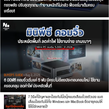
ทรงพลัง ปรับสุดทุกเกม ทำงานหนักก็ไม่กลัว ฟีเจอร์มาเต็มครบ
เครื่อง!!
BUYER'S GUIDE
• Aug 3, 2026
6 มินิพีซี คอมจิ๋วเริ่มแค่ 5 พัน มีครบไม่ต้องประกอบคอมใหม่ ใช้งาน
ครอบคลุม ลดค่าไฟ ประหยัดพื้นที่
7 วิธีแก้ปัญหาและป้องกันโน๊ตบุ๊คแบตเสื่อมด้วยตัวเอง แบต
เสื่อมป้องกันได้ทั้ง Windows และ MacBook ยืดอายุคอมให้
ใช้ได้อีกหลายปี!