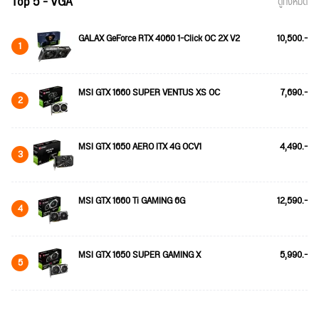
Top 5 - VGA
ดูทั้งหมด
GALAX GeForce RTX 4060 1-Click OC 2X V2
10,500.-
1
MSI GTX 1660 SUPER VENTUS XS OC
7,690.-
2
MSI GTX 1650 AERO ITX 4G OCV1
4,490.-
3
MSI GTX 1660 Ti GAMING 6G
12,590.-
4
MSI GTX 1650 SUPER GAMING X
5,990.-
5