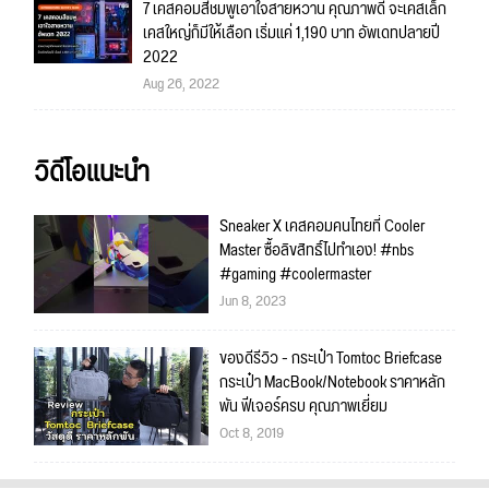
7 เคสคอมสีชมพูเอาใจสายหวาน คุณภาพดี จะเคสเล็ก
เคสใหญ่ก็มีให้เลือก เริ่มแค่ 1,190 บาท อัพเดทปลายปี
2022
Aug 26, 2022
วิดีโอแนะนำ
Sneaker X เคสคอมคนไทยที่ Cooler
Master ซื้อลิขสิทธิ์ไปทำเอง! #nbs
#gaming #coolermaster
Jun 8, 2023
ของดีรีวิว - กระเป๋า Tomtoc Briefcase
กระเป๋า MacBook/Notebook ราคาหลัก
พัน ฟีเจอร์ครบ คุณภาพเยี่ยม
Oct 8, 2019