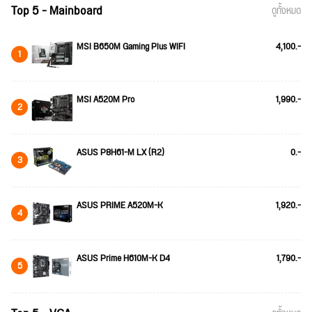
Top 5 - Mainboard
ดูทั้งหมด
MSI B650M Gaming Plus WIFI
4,100.-
1
MSI A520M Pro
1,990.-
2
ASUS P8H61-M LX (R2)
0.-
3
ASUS PRIME A520M-K
1,920.-
4
ASUS Prime H610M-K D4
1,790.-
5