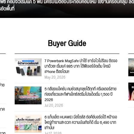
นิพีซี คอมจิ๋วเริ่มแค่ 5 พัน มีครบไม่ต้องประกอบคอมใหม่ ใช้งานครอบคลุม ลด
ัดพื้นที่
Buyer Guide
7 Powerbank MagSafe น่าใช้ ชาร์จไวไม่ร้อน ติดจอ
มาด้วย! เริ่มแค่ 885 บาท ได้ฟีเจอร์จัดเต็ม ใครมี
iPhone ต้องโดน!!
May 20, 2026
่าย
5 กล้องแอ็คชั่น คมชัดสนุกลุยได้ทุกที่ ครีเอเตอร์สาย
ท่องเที่ยวและกีฬาเอ็กซ์สตรีมโปรเด็ดเริ่ม 1,500 ปี
2026
Jul 20, 2026
 ภาค
6 แท็บเล็ต HUAWEI มีสไตลัส ต่อคีย์บอร์ดได้ หน้าจอ
ใหญ่ทำงานสะดวก ความบันเทิงก็ดี เริ่ม 6,490 บาท
เท่านั้น!
ยาวๆ
Jul 17, 2026