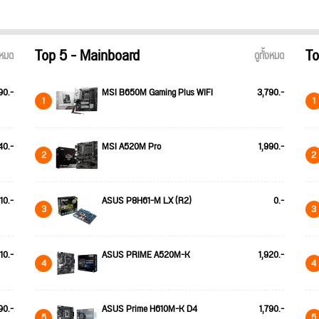
Top 5 - Mainboard
To
้งหมด
ดูทั้งหมด
90.-
MSI B650M Gaming Plus WIFI
3,790.-
1
1
40.-
MSI A520M Pro
1,990.-
2
2
110.-
ASUS P8H61-M LX (R2)
0.-
3
3
10.-
ASUS PRIME A520M-K
1,920.-
4
4
90.-
ASUS Prime H610M-K D4
1,790.-
5
5