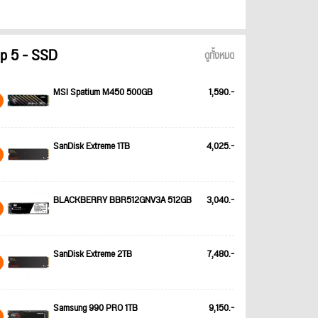
p 5 - SSD
ดูทั้งหมด
MSI Spatium M450 500GB
1,590.-
SanDisk Extreme 1TB
4,025.-
BLACKBERRY BBR512GNV3A 512GB
3,040.-
SanDisk Extreme 2TB
7,480.-
Samsung 990 PRO 1TB
9,150.-