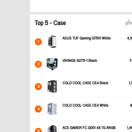
Top 5 - Case
ดูทั
ASUS TUF Gaming GT501 White
4,1
1
VIKINGS N275-1 Black
7
2
COLD COOL CASE CE4 Black
1,
3
COLD COOL CASE CE4 White
9
4
ACE GAMER FC G001 4X TG ARGB
1,4
5