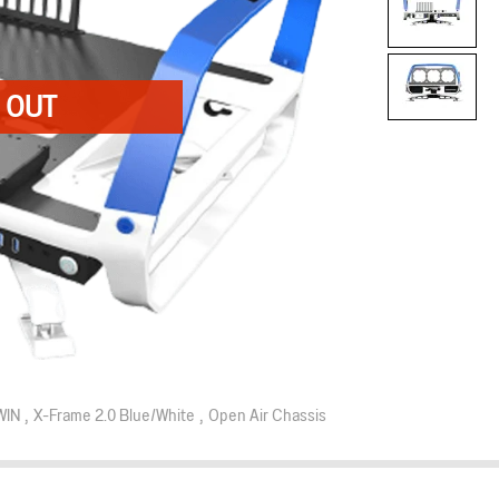
WIN
X-Frame 2.0 Blue/White
Open Air Chassis