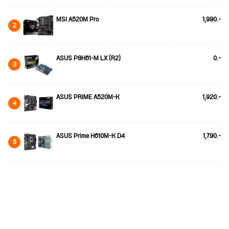
MSI A520M Pro
1,990.-
2
ASUS P8H61-M LX (R2)
0.-
3
ASUS PRIME A520M-K
1,920.-
4
ASUS Prime H610M-K D4
1,790.-
5