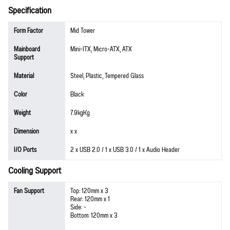
Specification
Form Factor
Mid Tower
Mainboard
Mini-ITX, Micro-ATX, ATX
Support
Material
Steel, Plastic, Tempered Glass
Color
Black
Weight
7.9kgKg
Dimension
x x
I/O Ports
2 x USB 2.0 / 1 x USB 3.0 / 1 x Audio Header
Cooling Support
Fan Support
Top: 120mm x 3
Rear: 120mm x 1
Side: -
Bottom: 120mm x 3