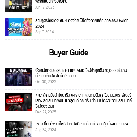
พร้อมแนวทางป้องกัน
Jun 12, 2025
รวมสูตรโกงเดอะซิม 4 กดง่าย ใช้ได้ทั้งภาคหลัก ภาคเสริม อัพเดท
2024
Sep 7, 2024
Buyer Guide
จัดสเปคคอม 5 รุ่น Intel และ AMD ใหม่ล่าสุดเริ่ม 10,000 เล่นเกม
ทำงาน ตัดต่อ สตรีมมิ่ง ครบ!
Oct 30, 2023
7 เมาส์เกมมิ่งน่าโดน เริ่ม 649 บาท เล่นเกมลื่นถูกใจเกมเมอร์! ฟีเจอร์
เยอะ ลูกเล่นมาเพียบ เบาสุดแค่ 36 กรัมเท่านั้น! ใครอยากเปลี่ยนเมาส์
ใหม่ต้องโดน!!
Dec 27, 2025
15 เคสโทรศัพท์ ดีไซน์สวย ปกป้องเครื่องดี ราคาคุ้ม อัพเดท 2024
Aug 24, 2024