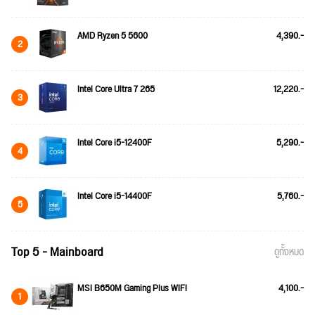
AMD Ryzen 5 5600
4,390.-
2
Intel Core Ultra 7 265
12,220.-
3
Intel Core i5-12400F
5,290.-
4
Intel Core i5-14400F
5,760.-
5
Top 5 - Mainboard
ดูทั้งหมด
MSI B650M Gaming Plus WIFI
4,100.-
1