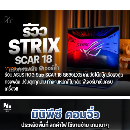
REVIEW
• Jul 28, 2026
รีวิว ASUS ROG Strix SCAR 18 G835LXG เกมมิ่งโน้ตบุ๊กเรือธงสุด
ทรงพลัง ปรับสุดทุกเกม ทำงานหนักก็ไม่กลัว ฟีเจอร์มาเต็มครบ
เครื่อง!!