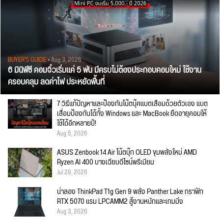
BUYER'S GUIDE
• Aug 3, 2026
6 มินิพีซี คอมจิ๋วเริ่มแค่ 5 พัน มีครบไม่ต้องประกอบคอมใหม่ ใช้งาน
ครอบคลุม ลดค่าไฟ ประหยัดพื้นที่
7 วิธีแก้ปัญหาและป้องกันโน๊ตบุ๊คแบตเสื่อมด้วยตัวเอง แบต
เสื่อมป้องกันได้ทั้ง Windows และ MacBook ยืดอายุคอมให้
ใช้ได้อีกหลายปี!
Aug 5, 2026
ASUS Zenbook 14 Air โน้ตบุ๊ก OLED ขุมพลังใหม่ AMD
Ryzen AI 400 บางเฉียบดีไซน์พรีเมียม
Jul 29, 2026
น่าลอง ThinkPad T1g Gen 9 พลัง Panther Lake กราฟิก
RTX 5070 แรม LPCAMM2 สู้งานหนักและเกมมิ่ง
Aug 3, 2026