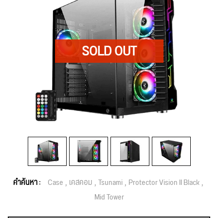
คำค้นหา :
Case
เคสคอม
Tsunami
Protector Vision II Black
Mid Tower