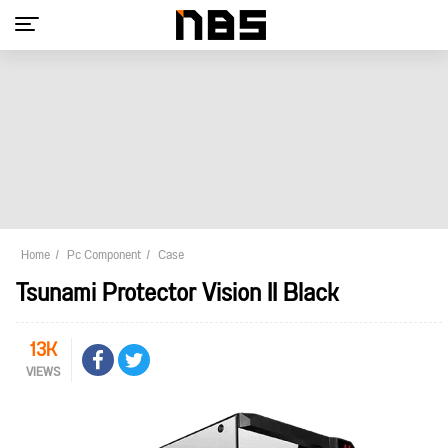
Home
Pc Component
Case
Tsunami Protector Vision II Black
13K
VIEWS