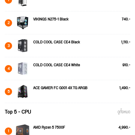
VIKINGS N275-1 Black
740.-
2
COLD COOL CASE CE4 Black
1,110.-
3
COLD COOL CASE CE4 White
910.-
4
ACE GAMER FC G001 4X TG ARGB
1,490.-
5
Top 5 - CPU
ดูทั้งหมด
AMD Ryzen 5 7500F
4,990.-
1