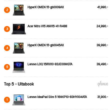
HyperX OMEN 15-gb0009AX
41,990.-
2
Acer Nitro V15 ANV15-41-R488
24,990.-
3
HyperX OMEN 15-gb0045AX
39,990.-
4
Lenovo LOQ 15IRX10-83JE00MGTA
39,490.-
5
Top 5 - Ultabook
ดูทั้งหมด
Lenovo IdeaPad Slim 5 16AKP10-83HY004ATA
31,900.-
1