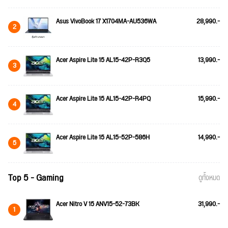
Asus VivoBook 17 X1704MA-AU536WA
28,990.-
2
Acer Aspire Lite 15 AL15-42P-R3Q5
13,990.-
3
Acer Aspire Lite 15 AL15-42P-R4PQ
15,990.-
4
Acer Aspire Lite 15 AL15-52P-586H
14,990.-
5
Top 5 - Gaming
ดูทั้งหมด
Acer Nitro V 15 ANV15-52-73BK
31,990.-
1