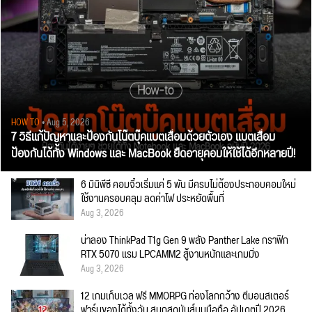
HOW TO
• Aug 5, 2026
7 วิธีแก้ปัญหาและป้องกันโน๊ตบุ๊คแบตเสื่อมด้วยตัวเอง แบตเสื่อม
ป้องกันได้ทั้ง Windows และ MacBook ยืดอายุคอมให้ใช้ได้อีกหลายปี!
6 มินิพีซี คอมจิ๋วเริ่มแค่ 5 พัน มีครบไม่ต้องประกอบคอมใหม่
ใช้งานครอบคลุม ลดค่าไฟ ประหยัดพื้นที่
Aug 3, 2026
น่าลอง ThinkPad T1g Gen 9 พลัง Panther Lake กราฟิก
RTX 5070 แรม LPCAMM2 สู้งานหนักและเกมมิ่ง
Aug 3, 2026
12 เกมเก็บเวล ฟรี MMORPG ท่องโลกกว้าง ตีมอนสเตอร์
ฟาร์มของได้ทั้งวัน สนุกสุดมันส์บนมือถือ อัปเดตปี 2026