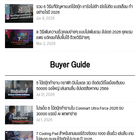
รวม 6 วิธีแก้ปัญหาแบตโน้ตบุ๊ก ชาร์จไม่เข้า เปิดไม่ติด แบตเสื่อม ทำ
อย่างไรปี 2026
Jun 8, 2026
8 วิธีเพิ่มความเร็วคอมง่ายๆ แบบไม่เพิ่มแรม อัปเดต 2026 ยุคแรม
แพง แต่คอมก็ลื่นขึ้นได้ ด้วยวิธีง่ายๆ
Mar 2, 2026
Buyer Guide
5 โน้ตบุ๊กทำงาน กราฟิก ปั้นโมเดล 3D ตัดต่อวีดีโอเบื้องต้นงบ
50000 จอใหญ่ เล่นเกมลื่น อัปเดตสิงหาคม 2569
Jul 31, 2026
โปรเด็ด 6 โน้ตบุ๊กทำงานใน Commart Ultra Force 2026 งบ
30000 แรงมี AI พกพาง่าย
Jul 1, 2026
7 Cooling Pad สำหรับเกมเมอร์ตัวจริงงบ 1000 เย็นเร็ว เล่นลื่น เกม
ไม่สะดุด ถนอมโน้ตบุ๊กไปนานๆ ปี 2026