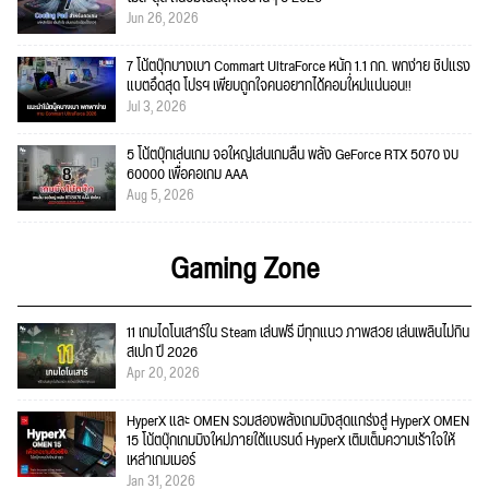
Jun 26, 2026
7 โน้ตบุ๊กบางเบา Commart UltraForce หนัก 1.1 กก. พกง่าย ชิปแรง
แบตอึดสุด โปรฯ เพียบถูกใจคนอยากได้คอมใ่หม่แน่นอน!!
Jul 3, 2026
5 โน้ตบุ๊กเล่นเกม จอใหญ่เล่นเกมลื่น พลัง GeForce RTX 5070 งบ
60000 เพื่อคอเกม AAA
Aug 5, 2026
Gaming Zone
11 เกมไดโนเสาร์ใน Steam เล่นฟรี มีทุกแนว ภาพสวย เล่นเพลินไม่กิน
สเปก ปี 2026
Apr 20, 2026
HyperX และ OMEN รวมสองพลังเกมมิงสุดแกร่งสู่ HyperX OMEN
15 โน้ตบุ๊กเกมมิงใหม่ภายใต้แบรนด์ HyperX เติมเต็มความเร้าใจให้
เหล่าเกมเมอร์
Jan 31, 2026