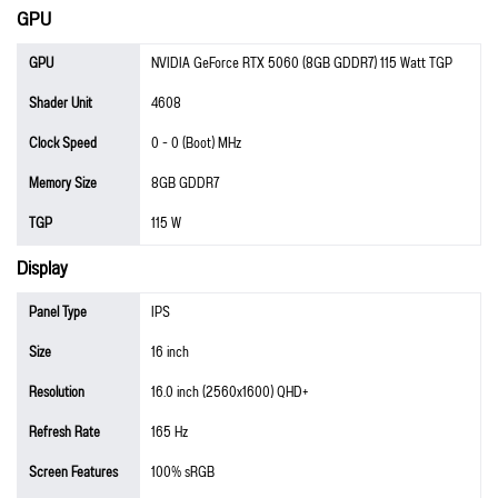
GPU
GPU
NVIDIA GeForce RTX 5060 (8GB GDDR7) 115 Watt TGP
Shader Unit
4608
Clock Speed
0 - 0 (Boot) MHz
Memory Size
8GB GDDR7
TGP
115 W
Display
Panel Type
IPS
Size
16 inch
Resolution
16.0 inch (2560x1600) QHD+
Refresh Rate
165 Hz
Screen Features
100% sRGB