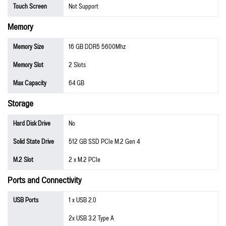
Touch Screen
Not Support
Memory
Memory Size
16 GB DDR5 5600Mhz
Memory Slot
2 Slots
Max Capacity
64 GB
Storage
Hard Disk Drive
No
Solid State Drive
512 GB SSD PCIe M.2 Gen 4
M.2 Slot
2 x M.2 PCIe
Ports and Connectivity
USB Ports
1 x USB 2.0
2x USB 3.2 Type A