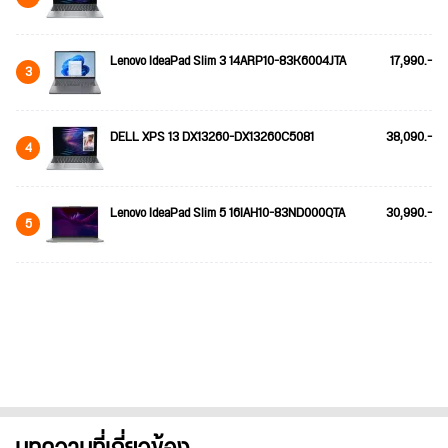
Lenovo IdeaPad Slim 3 14ARP10-83K6004JTA
17,990.-
3
DELL XPS 13 DX13260-DX13260C5081
38,090.-
4
Lenovo IdeaPad Slim 5 16IAH10-83ND000QTA
30,990.-
5