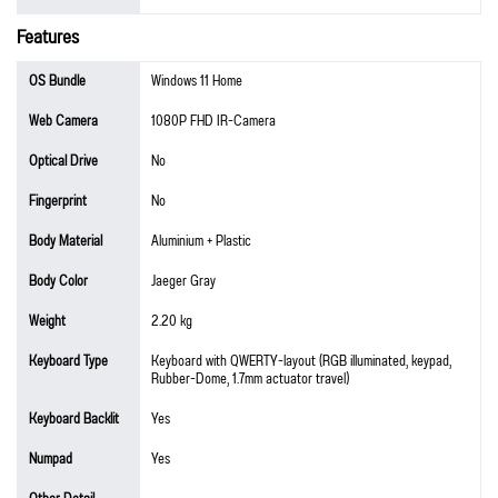
Features
OS Bundle
Windows 11 Home
Web Camera
1080P FHD IR-Camera
Optical Drive
No
Fingerprint
No
Body Material
Aluminium + Plastic
Body Color
Jaeger Gray
Weight
2.20 kg
Keyboard Type
Keyboard with QWERTY-layout (RGB illuminated, keypad,
Rubber-Dome, 1.7mm actuator travel)
Keyboard Backlit
Yes
Numpad
Yes