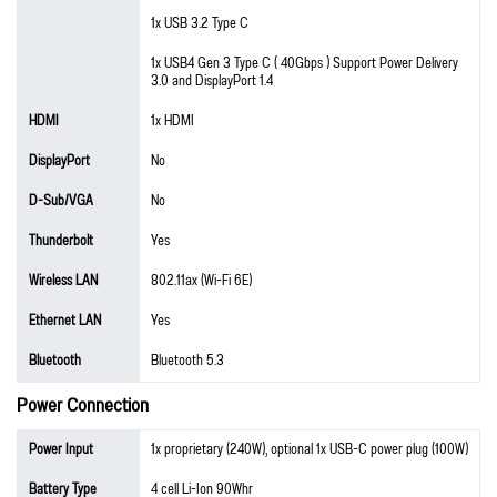
1x USB 3.2 Type C
1x USB4 Gen 3 Type C ( 40Gbps ) Support Power Delivery
3.0 and DisplayPort 1.4
HDMI
1x HDMI
DisplayPort
No
D-Sub/VGA
No
Thunderbolt
Yes
Wireless LAN
802.11ax (Wi-Fi 6E)
Ethernet LAN
Yes
Bluetooth
Bluetooth 5.3
Power Connection
Power Input
1x proprietary (240W), optional 1x USB-C power plug (100W)
Battery Type
4 cell Li-Ion 90Whr