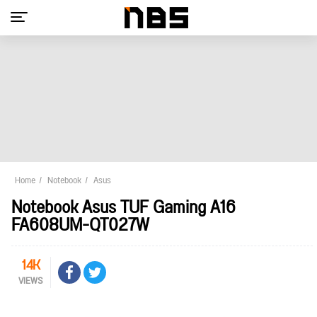
Home
Notebook
Asus
Notebook Asus TUF Gaming A16
FA608UM-QT027W
14K
VIEWS