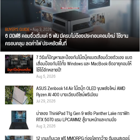
BUYER'S GUIDE
• Aug 3, 2026
6 มินิพีซี คอมจิ๋วเริ่มแค่ 5 พัน มีครบไม่ต้องประกอบคอมใหม่ ใช้งาน
ครอบคลุม ลดค่าไฟ ประหยัดพื้นที่
7 วิธีแก้ปัญหาและป้องกันโน๊ตบุ๊คแบตเสื่อมด้วยตัวเอง แบต
เสื่อมป้องกันได้ทั้ง Windows และ MacBook ยืดอายุคอมให้
ใช้ได้อีกหลายปี!
Aug 5, 2026
ASUS Zenbook 14 Air โน้ตบุ๊ก OLED ขุมพลังใหม่ AMD
Ryzen AI 400 บางเฉียบดีไซน์พรีเมียม
Jul 29, 2026
น่าลอง ThinkPad T1g Gen 9 พลัง Panther Lake กราฟิก
RTX 5070 แรม LPCAMM2 สู้งานหนักและเกมมิ่ง
Aug 3, 2026
12 เกมเก็บเวล ฟรี MMORPG ท่องโลกกว้าง ตีมอนสเตอร์