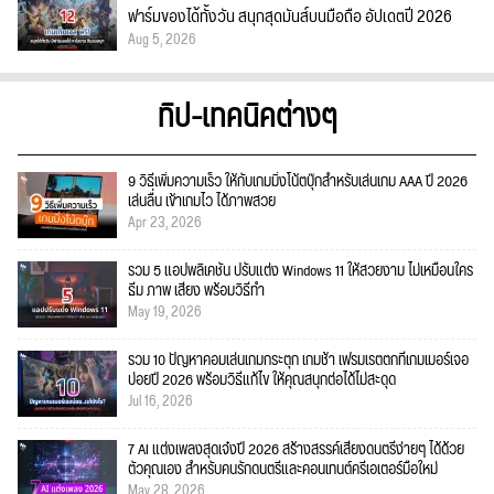
ฟาร์มของได้ทั้งวัน สนุกสุดมันส์บนมือถือ อัปเดตปี 2026
Aug 5, 2026
ทิป-เทคนิคต่างๆ
9 วิธีเพิ่มความเร็ว ให้กับเกมมิ่งโน้ตบุ๊กสำหรับเล่นเกม AAA ปี 2026
เล่นลื่น เข้าเกมไว ได้ภาพสวย
Apr 23, 2026
รวม 5 แอปพลิเคชัน ปรับแต่ง Windows 11 ให้สวยงาม ไม่เหมือนใคร
ธีม ภาพ เสียง พร้อมวิธีทำ
May 19, 2026
รวม 10 ปัญหาคอมเล่นเกมกระตุก เกมช้า เฟรมเรตตกที่เกมเมอร์เจอ
บ่อยปี 2026 พร้อมวิธีแก้ไข ให้คุณสนุกต่อได้ไม่สะดุด
Jul 16, 2026
7 AI แต่งเพลงสุดเจ๋งปี 2026 สร้างสรรค์เสียงดนตรีง่ายๆ ได้ด้วย
ตัวคุณเอง สำหรับคนรักดนตรีและคอนเทนต์ครีเอเตอร์มือใหม่
May 28, 2026