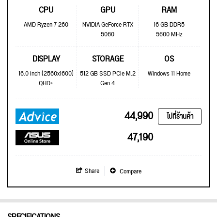
CPU
GPU
RAM
AMD Ryzen 7 260
NVIDIA GeForce RTX
16 GB DDR5
5060
5600 MHz
DISPLAY
STORAGE
OS
16.0 inch (2560x1600)
512 GB SSD PCIe M.2
Windows 11 Home
QHD+
Gen 4
44,990
ไปที่ร้านค้า
47,190
Share
Compare
SPECIFICATIONS