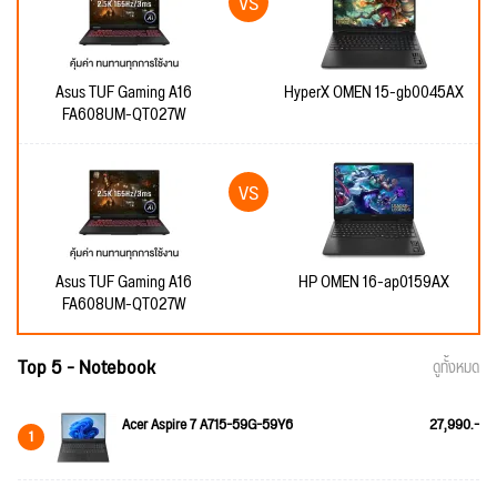
Asus TUF Gaming A16
HyperX OMEN 15-gb0045AX
FA608UM-QT027W
Asus TUF Gaming A16
HP OMEN 16-ap0159AX
FA608UM-QT027W
Top 5 - Notebook
ดูทั้งหมด
Acer Aspire 7 A715-59G-59Y6
27,990.-
1