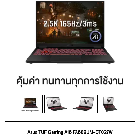
Asus TUF Gaming A16 FA608UM-QT027W