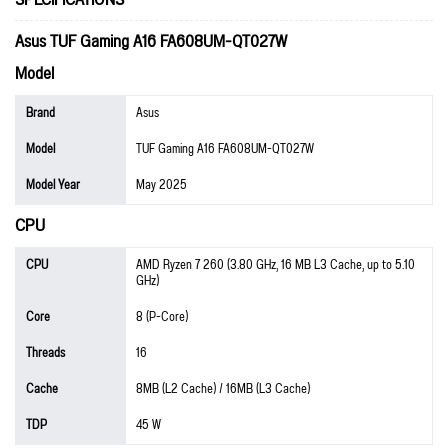
Asus TUF Gaming A16 FA608UM-QT027W
Model
Brand
Asus
Model
TUF Gaming A16 FA608UM-QT027W
Model Year
May 2025
CPU
CPU
AMD Ryzen 7 260 (3.80 GHz, 16 MB L3 Cache, up to 5.10
GHz)
Core
8 (P-Core)
Threads
16
Cache
8MB (L2 Cache) / 16MB (L3 Cache)
TDP
45 W