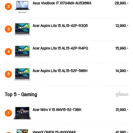
Asus VivoBook 17 X1704MA-AU536WA
28,990.-
2
Acer Aspire Lite 15 AL15-42P-R3Q5
13,990.-
3
Acer Aspire Lite 15 AL15-42P-R4PQ
15,990.-
4
Acer Aspire Lite 15 AL15-52P-586H
14,990.-
5
Top 5 - Gaming
ดูทั้งหมด
Acer Nitro V 15 ANV15-52-73BK
31,990.-
1
HyperX OMEN 15-gb0009AX
41,990.-