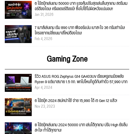
6 โน้ตบุ๊กเล่นเกม 50000 บาท แรงคุ้มปรับสุดเล่นลื่นทุกเกม สตรีมเม
อร์ต้องโดน! ครีเอเตอร์ต้องมี! ซื้อไปใช้ไม่ผิดหวังแน่นอน!!
Jan 31, 2026
7 เมาส์เล่นเกม เริ่ม 890 บาท ฟีเจอร์แน่น เบาสะใจ 36 กรัมเท่านั้น!
ใครอยากเปลี่ยนเมาส์ใหม่ต้องโดน!
Feb 4, 2026
Gaming Zone
รีวิว ASUS ROG Zephyrus G14 GA403UV เรียบหรูเกมมิ่งพลัง
Ryzen 9 แต่เบาสบาย 1.5 กก. พกไปไหนก็ดูดีกับค่าตัว 57,990 บาท
Apr 4, 2024
6 โน๊ตบุ๊ค 2024 สเปคน่าใช้ จ่าย 15,990 ได้ i5 Gen 12 แล้ว!
Nov 23, 2023
8 โน๊ตบุ๊คเล่นเกม 2024 50000 บาท เล่นได้ทุกเกม ปรับ High ยังลื่น
สะใจ! ทำได้ทุกงาน!