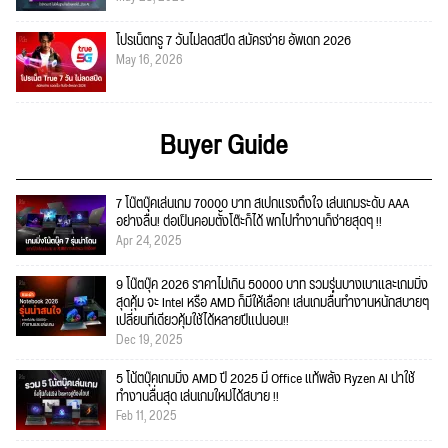
โปรเน็ตทรู 7 วันไม่ลดสปีด สมัครง่าย อัพเดท 2026
May 16, 2026
Buyer Guide
7 โน๊ตบุ๊คเล่นเกม 70000 บาท สเปกแรงถึงใจ เล่นเกมระดับ AAA
อย่างลื่น! ต่อเป็นคอมตั้งโต๊ะก็ได้ พกไปทำงานก็ง่ายสุดๆ !!
Apr 24, 2025
9 โน๊ตบุ๊ค 2026 ราคาไม่เกิน 50000 บาท รวมรุ่นบางเบาและเกมมิ่ง
สุดคุ้ม จะ Intel หรือ AMD ก็มีให้เลือก! เล่นเกมลื่นทำงานหนักสบายๆ
เปลี่ยนทีเดียวคุ้มใช้ได้หลายปีแน่นอน!!
Dec 19, 2025
5 โน้ตบุ๊คเกมมิ่ง AMD ปี 2025 มี Office แท้พลัง Ryzen AI น่าใช้
ทำงานลื่นสุด เล่นเกมใหม่ได้สบาย !!
Feb 11, 2025