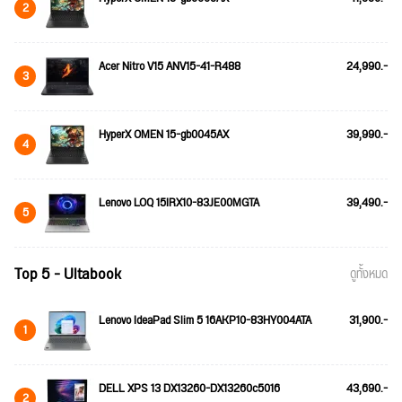
2
Acer Nitro V15 ANV15-41-R488
24,990.-
3
HyperX OMEN 15-gb0045AX
39,990.-
4
Lenovo LOQ 15IRX10-83JE00MGTA
39,490.-
5
Top 5 - Ultabook
ดูทั้งหมด
Lenovo IdeaPad Slim 5 16AKP10-83HY004ATA
31,900.-
1
DELL XPS 13 DX13260-DX13260c5016
43,690.-
2