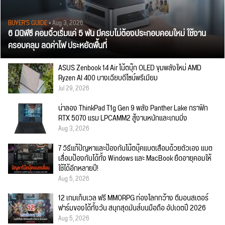
BUYER'S GUIDE
• Aug 3, 2026
6 มินิพีซี คอมจิ๋วเริ่มแค่ 5 พัน มีครบไม่ต้องประกอบคอมใหม่ ใช้งาน
ครอบคลุม ลดค่าไฟ ประหยัดพื้นที่
ASUS Zenbook 14 Air โน้ตบุ๊ก OLED ขุมพลังใหม่ AMD
Ryzen AI 400 บางเฉียบดีไซน์พรีเมียม
Jul 29, 2026
น่าลอง ThinkPad T1g Gen 9 พลัง Panther Lake กราฟิก
RTX 5070 แรม LPCAMM2 สู้งานหนักและเกมมิ่ง
Aug 3, 2026
7 วิธีแก้ปัญหาและป้องกันโน๊ตบุ๊คแบตเสื่อมด้วยตัวเอง แบต
เสื่อมป้องกันได้ทั้ง Windows และ MacBook ยืดอายุคอมให้
ใช้ได้อีกหลายปี!
Aug 5, 2026
12 เกมเก็บเวล ฟรี MMORPG ท่องโลกกว้าง ตีมอนสเตอร์
ฟาร์มของได้ทั้งวัน สนุกสุดมันส์บนมือถือ อัปเดตปี 2026
Aug 5, 2026