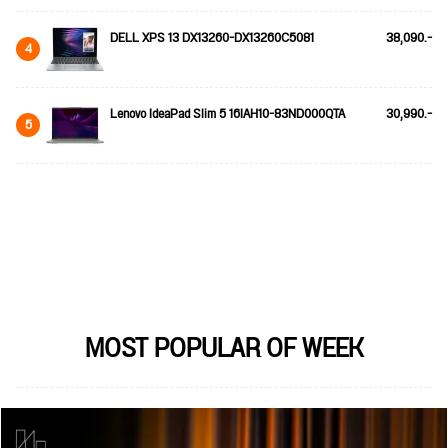
DELL XPS 13 DX13260-DX13260C5081
38,090.-
4
Lenovo IdeaPad Slim 5 16IAH10-83ND000QTA
30,990.-
5
MOST POPULAR OF WEEK