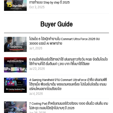
การทำแบบ Step by step ปี 2025
Oct 3, 2025
Buyer Guide
โปรเด็ด 6 โน้ตบุ๊กทำงานใน Commart Ultra Force 2026 งบ
30000 แรงมี AI พกพาง่าย
Jul 1, 2026
6 เกมมิ่งคีย์บอร์ดไร้สายน่าใช้ เล่นเกมยาวทั้งวัน RGB จัดเต็มโดนใจ
ใช้ทำงานก็ได้ เริ่มต้นแค่ 1,310 บาท ก็ซื้อมาใช้ได้เลย!
Jul 23, 2026
4 Gaming Handheld งาน Commart UltraForce น่าซื้อ เล่นเกมพีซี
ได้ทุกเมื่อ ฟีเจอร์มาเต็ม ของแถมครบเครื่อง โปรโมชั่นจัดเต็ม เกมเม
อร์คนไหนอยากโดนต้องจัด!
Jul 4, 2026
7 Cooling Pad สำหรับเกมเมอร์ตัวจริงงบ 1000 เย็นเร็ว เล่นลื่น เกม
ไม่สะดุด ถนอมโน้ตบุ๊กไปนานๆ ปี 2026