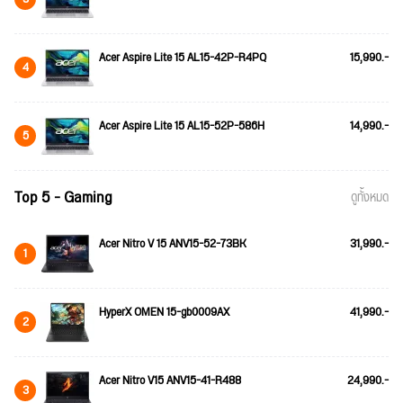
Acer Aspire Lite 15 AL15-42P-R4PQ
15,990.-
4
Acer Aspire Lite 15 AL15-52P-586H
14,990.-
5
Top 5 - Gaming
ดูทั้งหมด
Acer Nitro V 15 ANV15-52-73BK
31,990.-
1
HyperX OMEN 15-gb0009AX
41,990.-
2
Acer Nitro V15 ANV15-41-R488
24,990.-
3