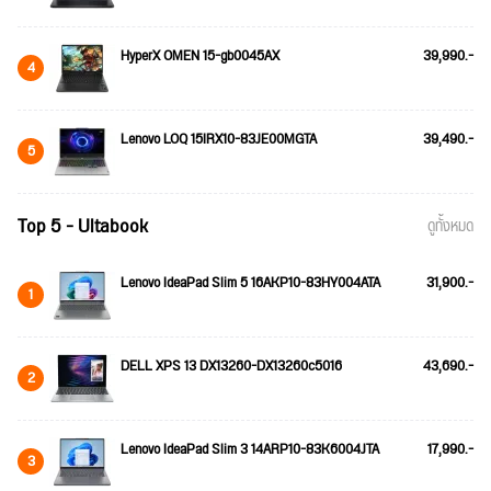
HyperX OMEN 15-gb0045AX
39,990.-
4
Lenovo LOQ 15IRX10-83JE00MGTA
39,490.-
5
Top 5 - Ultabook
ดูทั้งหมด
Lenovo IdeaPad Slim 5 16AKP10-83HY004ATA
31,900.-
1
DELL XPS 13 DX13260-DX13260c5016
43,690.-
2
Lenovo IdeaPad Slim 3 14ARP10-83K6004JTA
17,990.-
3