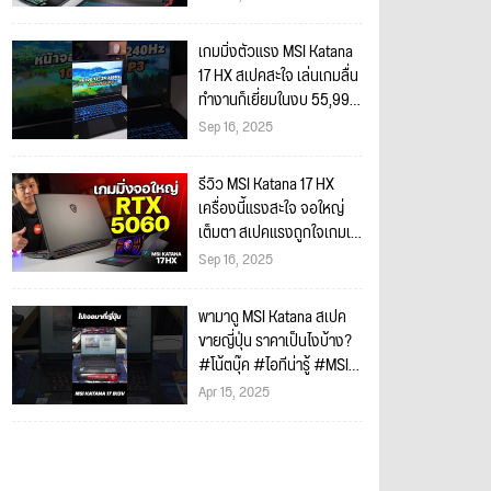
เกมมิ่งตัวแรง MSI Katana
17 HX สเปคสะใจ เล่นเกมลื่น
ทำงานก็เยี่ยมในงบ 55,990
บาท! #MSI #Katana17HX
Sep 16, 2025
รีวิว MSI Katana 17 HX
เครื่องนี้แรงสะใจ จอใหญ่
เต็มตา สเปคแรงถูกใจเกมเม
อร์และครีเอเตอร์!
Sep 16, 2025
พามาดู MSI Katana สเปค
ขายญี่ปุ่น ราคาเป็นไงบ้าง?
#โน้ตบุ๊ค #ไอทีน่ารู้ #MSI
#Japan2025
Apr 15, 2025