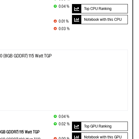
0.04 %
Top CPU Ranking
Notebook with this CPU
0.01 %
0.03 %
0 (8GB GDDR7) 115 Watt TGP
0.04 %
0.02 %
Top GPU Ranking
8GB GDDR7) 115 Watt TGP
Notebook with this GPU