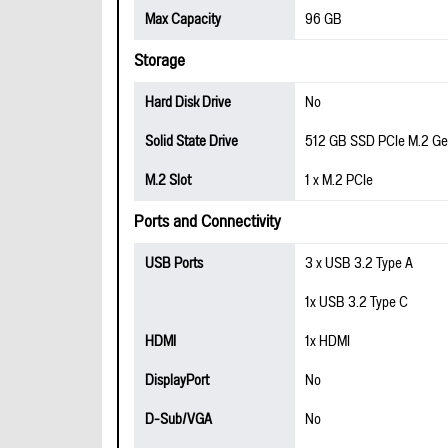
Max Capacity
96 GB
Storage
Hard Disk Drive
No
Solid State Drive
512 GB SSD PCIe M.2 Ge
M.2 Slot
1 x M.2 PCIe
Ports and Connectivity
USB Ports
3 x USB 3.2 Type A
1x USB 3.2 Type C
HDMI
1x HDMI
DisplayPort
No
D-Sub/VGA
No