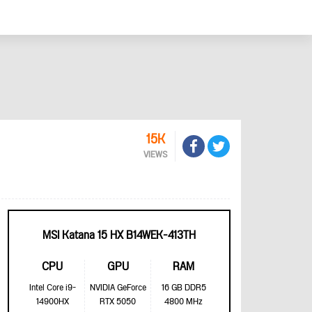
15K
VIEWS
MSI Katana 15 HX B14WEK-413TH
CPU
GPU
RAM
Intel Core i9-
NVIDIA GeForce
16 GB DDR5
14900HX
RTX 5050
4800 MHz