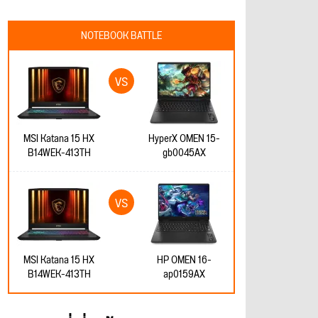
NOTEBOOK BATTLE
MSI Katana 15 HX
HyperX OMEN 15-
B14WEK-413TH
gb0045AX
MSI Katana 15 HX
HP OMEN 16-
B14WEK-413TH
ap0159AX