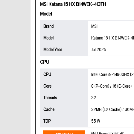
MSI Katana 15 HX B14WEK-413TH
Model
Brand
MSI
Model
Katana 15 HX B14WEK-4
Model Year
Jul 2025
CPU
CPU
Intel Core i9-14900HX (
Core
8 (P-Core) / 16 (E-Core)
Threads
32
Cache
32MB (L2 Cache) / 36MB
TDP
55 W
AMD Ryzen 9 8940HX