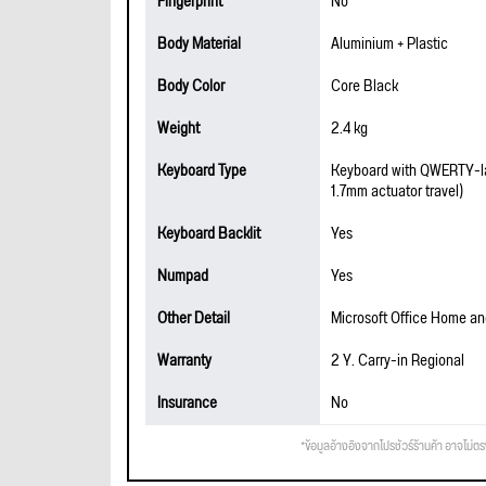
Fingerprint
No
Body Material
Aluminium + Plastic
Body Color
Core Black
Weight
2.4 kg
Keyboard Type
Keyboard with QWERTY-la
1.7mm actuator travel)
Keyboard Backlit
Yes
Numpad
Yes
Other Detail
Microsoft Office Home a
Warranty
2 Y. Carry-in Regional
Insurance
No
*ข้อมูลอ้างอิงจากโปรชัวร์ร้านค้า อาจไม่ต