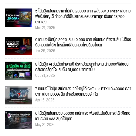
5 โน๊ตบุ๊คเล่นเกมราคาไม่เกิน 20000 บาท พลัง AMD Ryzen เล่นเกม
ฟอร์มใหญ่ได้ ทำงานก็ดีมีโปรแกรมครบ ราคาถูก เริ่มแค่ 13,790
บาทเอง!
Mar 21, 2025
6 เกมมิ่งโน้ตบุ๊ก 2026 เริ่ม 40,990 บาท เล่นเกมดี ทำงานลื่น ไม่ต้อง
ง้อคอมตั้งโต๊ะ! ใครเล็งเปลี่ยนคอมใหม่ต้องโดน!!
Jan 28, 2026
8 โน้ตบุ๊ก AI รุ่นเด็ดทำงานดี ประหยัดเวลาทำงาน สายออฟฟิศชอบ
ครีเอเตอร์ถูกใจ เริ่มต้น 31,990 บาทเท่านั้น!
Oct 31, 2025
7 เกมมิ่งโน้ตบุ๊ก สเปกแรง จอใหญ่ได้ GeForce RTX แค่ 40000 กว่า
บาท เล่นเกม AAA ลื่น สำหรับคอเกมงบจำกัด
Apr 16, 2026
6 โน้ตบุ๊กเล่นเกมงบ 50000 สเปกแรง ฟีเจอร์แน่นอัปเกรดได้ เพื่อคอ
เกมระดับ AAA สนุกได้ทุกที่
May 21, 2026