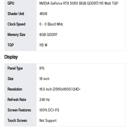
GPU
NVIDIA GeForce RTX 5060 (8GB GDDR7) 115 Watt TGP
Shader Unit
4608
Clock Speed
0 - 0 (Boot) MHz
Memory Size
8GB GDDR7
TGP
115 W
Display
Panel Type
IPS
Size
16 inch
Resolution
16.0 inch (2560x1600) QHD+
Refresh Rate
240 Hz
Screen Features
100% DCI-P3
Touch Screen
Not Support