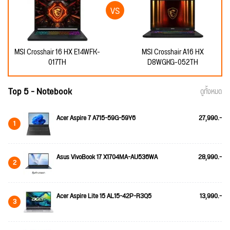
MSI Crosshair 16 HX E14WFK-
MSI Crosshair A16 HX
017TH
D8WGKG-052TH
Top 5 - Notebook
ดูทั้งหมด
Acer Aspire 7 A715-59G-59Y6
27,990.-
1
Asus VivoBook 17 X1704MA-AU536WA
28,990.-
2
Acer Aspire Lite 15 AL15-42P-R3Q5
13,990.-
3