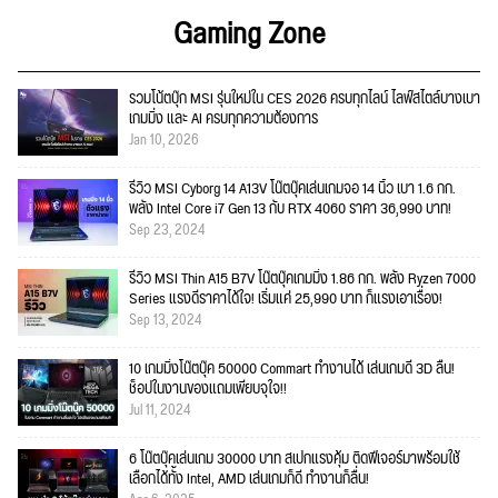
Gaming Zone
รวมโน้ตบุ๊ก MSI รุ่นใหม่ใน CES 2026 ครบทุกไลน์ ไลฟ์สไตล์บางเบา
เกมมิ่ง และ AI ครบทุกความต้องการ
Jan 10, 2026
รีวิว MSI Cyborg 14 A13V โน๊ตบุ๊คเล่นเกมจอ 14 นิ้ว เบา 1.6 กก.
พลัง Intel Core i7 Gen 13 กับ RTX 4060 ราคา 36,990 บาท!
Sep 23, 2024
รีวิว MSI Thin A15 B7V โน๊ตบุ๊คเกมมิ่ง 1.86 กก. พลัง Ryzen 7000
Series แรงดีราคาได้ใจ! เริ่มแค่ 25,990 บาท ก็แรงเอาเรื่อง!
Sep 13, 2024
10 เกมมิ่งโน๊ตบุ๊ค 50000 Commart ทำงานได้ เล่นเกมดี 3D ลื่น!
ช็อปในงานของแถมเพียบจุใจ!!
Jul 11, 2024
6 โน๊ตบุ๊คเล่นเกม 30000 บาท สเปกแรงคุ้ม ติดฟีเจอร์มาพร้อมใช้
เลือกได้ทั้ง Intel, AMD เล่นเกมก็ดี ทำงานก็ลื่น!