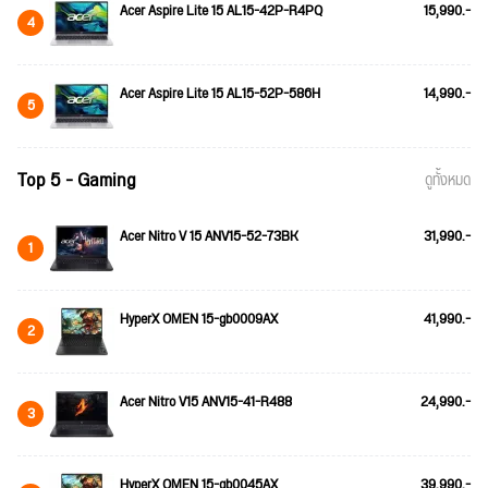
Acer Aspire Lite 15 AL15-42P-R4PQ
15,990.-
4
Acer Aspire Lite 15 AL15-52P-586H
14,990.-
5
Top 5 - Gaming
ดูทั้งหมด
Acer Nitro V 15 ANV15-52-73BK
31,990.-
1
HyperX OMEN 15-gb0009AX
41,990.-
2
Acer Nitro V15 ANV15-41-R488
24,990.-
3
HyperX OMEN 15-gb0045AX
39,990.-