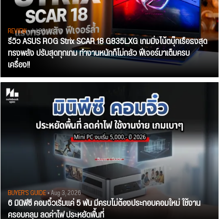
REVIEW
• Jul 28, 2026
รีวิว ASUS ROG Strix SCAR 18 G835LXG เกมมิ่งโน้ตบุ๊กเรือธงสุด
ทรงพลัง ปรับสุดทุกเกม ทำงานหนักก็ไม่กลัว ฟีเจอร์มาเต็มครบ
เครื่อง!!
BUYER'S GUIDE
• Aug 3, 2026
6 มินิพีซี คอมจิ๋วเริ่มแค่ 5 พัน มีครบไม่ต้องประกอบคอมใหม่ ใช้งาน
ครอบคลุม ลดค่าไฟ ประหยัดพื้นที่