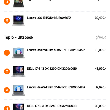
4
Lenovo LOQ 15IRX10-83JE00MGTA
39,490.-
5
Top 5 - Ultabook
ดูทั้งหมด
Lenovo IdeaPad Slim 5 16AKP10-83HY004ATA
31,900.-
1
DELL XPS 13 DX13260-DX13260c5016
43,690.-
2
Lenovo IdeaPad Slim 3 14ARP10-83K6004JTA
17,990.-
3
DELL XPS 13 DX13260-DX13260C5081
38,090.-
4