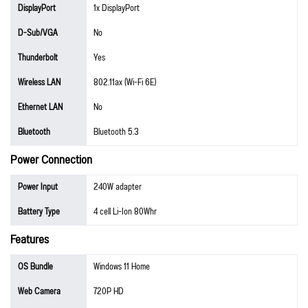
DisplayPort
1x DisplayPort
D-Sub/VGA
No
Thunderbolt
Yes
Wireless LAN
802.11ax (Wi-Fi 6E)
Ethernet LAN
No
Bluetooth
Bluetooth 5.3
Power Connection
Power Input
240W adapter
Battery Type
4 cell Li-Ion 80Whr
Features
OS Bundle
Windows 11 Home
Web Camera
720P HD