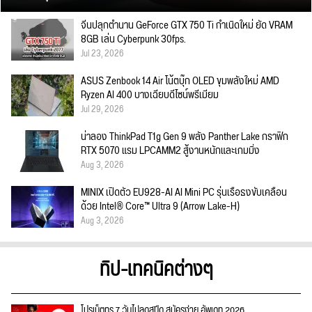
จีนปลุกตำนาน GeForce GTX 750 Ti กำเนิดใหม่ ยัด VRAM
8GB เล่น Cyberpunk 30fps.
Jul 23, 2026
ASUS Zenbook 14 Air โน้ตบุ๊ก OLED ขุมพลังใหม่ AMD
Ryzen AI 400 บางเฉียบดีไซน์พรีเมียม
Jul 29, 2026
น่าลอง ThinkPad T1g Gen 9 พลัง Panther Lake กราฟิก
RTX 5070 แรม LPCAMM2 สู้งานหนักและเกมมิ่ง
Aug 3, 2026
MINIX เปิดตัว EU928-AI AI Mini PC รุ่นเรือธงขับเคลื่อน
ด้วย Intel® Core™ Ultra 9 (Arrow Lake-H)
Aug 3, 2026
ทิป-เทคนิคต่างๆ
โปรเน็ตทรู 7 วันไม่ลดสปีด สมัครง่าย อัพเดท 2026