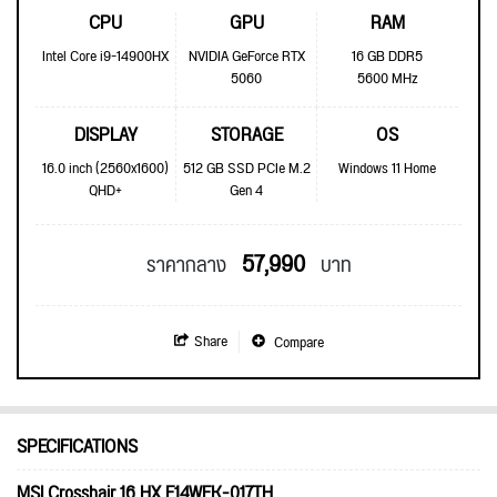
CPU
GPU
RAM
Intel Core i9-14900HX
NVIDIA GeForce RTX
16 GB DDR5
5060
5600 MHz
DISPLAY
STORAGE
OS
16.0 inch (2560x1600)
512 GB SSD PCIe M.2
Windows 11 Home
QHD+
Gen 4
57,990
ราคากลาง
บาท
Share
Compare
SPECIFICATIONS
MSI Crosshair 16 HX E14WFK-017TH