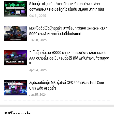
8 โน้ตบุ๊ก AI รุ่นเด็ดทำงานดี ประหยัดเวลาทำงาน สาย
ออฟฟิศชอบ ครีเอเตอร์ถูกใจ เริ่มต้น 31,990 บาทเท่านั้น!
Oct 31, 2025
MSI เปิดตัวโน้ตบุ๊กสุดล้ำ! มาพร้อมการ์ดจอ GeForce RTX™
5060 วางจำหน่ายแล้ววันนี้ทั่วประเทศ
Jun 20, 2025
7 โน๊ตบุ๊คเล่นเกม 70000 บาท สเปกแรงถึงใจ เล่นเกมระดับ
AAA อย่างลื่น! ต่อเป็นคอมตั้งโต๊ะก็ได้ พกไปทำงานก็ง่ายสุดๆ
!!
Apr 24, 2025
สรุปรวมโน๊ตบุ๊ค MSI รุ่นใหม่ CES 2024 หัวใจ Intel Core
Ultra พลัง AI สุดล้ำ!
Jan 25, 2024