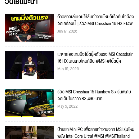
วิดีโอแนะนำ
ถ้าอยากเล่นเกมให้ลื่นทำงานไหนก็เร็วทันใจต้อง
จัดเครื่องนี้! | รีวิว MSI Crosshair 16 HX E14W
Jun 17, 2026
แกะกล่องเกมมิ่งโน้ตบุ๊คตัวแรง MSI Crosshair
16 HX เล่นเกมไหนก็ลื่น #MSI #โน้ตบุ๊ค
May 15, 2026
รีวิว MSI Crosshair 15 Rainbow Six รุ่นพิเศษ
จัดเต็มในราคา 82,490 บาท
May 5, 2022
ป้ายยา Mini PC เพื่อสายทำงานจาก MSI รุ่นใหม่
พลัง Intel Core Ultra! #MSI #MSIThailand