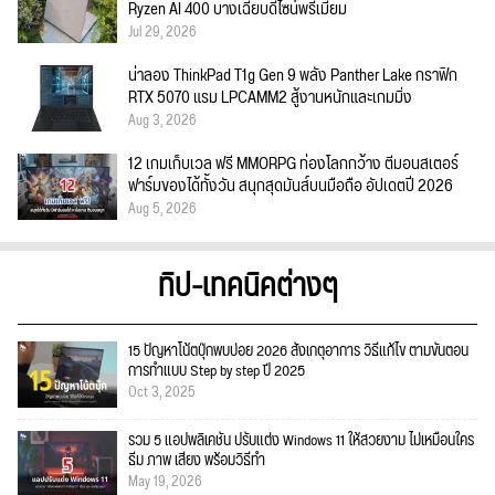
Ryzen AI 400 บางเฉียบดีไซน์พรีเมียม
Jul 29, 2026
น่าลอง ThinkPad T1g Gen 9 พลัง Panther Lake กราฟิก
RTX 5070 แรม LPCAMM2 สู้งานหนักและเกมมิ่ง
Aug 3, 2026
12 เกมเก็บเวล ฟรี MMORPG ท่องโลกกว้าง ตีมอนสเตอร์
ฟาร์มของได้ทั้งวัน สนุกสุดมันส์บนมือถือ อัปเดตปี 2026
Aug 5, 2026
ทิป-เทคนิคต่างๆ
15 ปัญหาโน้ตบุ๊กพบบ่อย 2026 สังเกตุอาการ วิธีแก้ไข ตามขั้นตอน
การทำแบบ Step by step ปี 2025
Oct 3, 2025
รวม 5 แอปพลิเคชัน ปรับแต่ง Windows 11 ให้สวยงาม ไม่เหมือนใคร
ธีม ภาพ เสียง พร้อมวิธีทำ
May 19, 2026