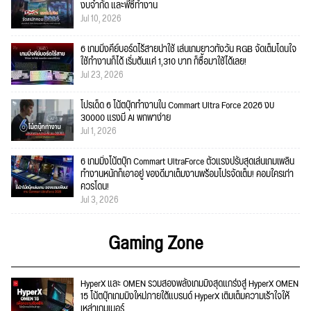
งบจำกัด และพีซีทำงาน
Jul 10, 2026
6 เกมมิ่งคีย์บอร์ดไร้สายน่าใช้ เล่นเกมยาวทั้งวัน RGB จัดเต็มโดนใจ
ใช้ทำงานก็ได้ เริ่มต้นแค่ 1,310 บาท ก็ซื้อมาใช้ได้เลย!
Jul 23, 2026
โปรเด็ด 6 โน้ตบุ๊กทำงานใน Commart Ultra Force 2026 งบ
30000 แรงมี AI พกพาง่าย
Jul 1, 2026
6 เกมมิ่งโน้ตบุ๊ก Commart UltraForce ตัวแรงปรับสุดเล่นเกมเพลิน
ทำงานหนักก็เอาอยู่ ของดีมาเต็มงานพร้อมโปรจัดเต็ม! คอมใครเก่า
ควรโดน!
Jul 3, 2026
Gaming Zone
HyperX และ OMEN รวมสองพลังเกมมิงสุดแกร่งสู่ HyperX OMEN
15 โน้ตบุ๊กเกมมิงใหม่ภายใต้แบรนด์ HyperX เติมเต็มความเร้าใจให้
เหล่าเกมเมอร์