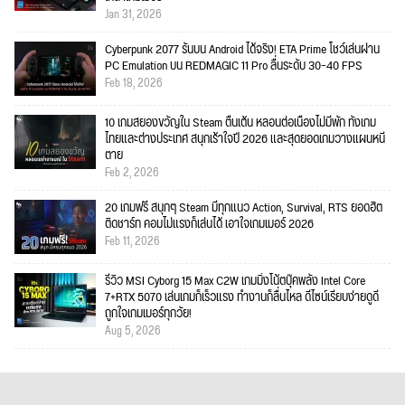
Jan 31, 2026
Cyberpunk 2077 รันบน Android ได้จริง! ETA Prime โชว์เล่นผ่าน
PC Emulation บน REDMAGIC 11 Pro ลื่นระดับ 30–40 FPS
Feb 18, 2026
10 เกมสยองขวัญใน Steam ตื่นเต้น หลอนต่อเนื่องไม่มีพัก ทั้งเกม
ไทยและต่างประเทศ สนุกเร้าใจปี 2026 และสุดยอดเกมวางแผนหนี
ตาย
Feb 2, 2026
20 เกมฟรี สนุกๆ Steam มีทุกแนว Action, Survival, RTS ยอดฮิต
ติดชาร์ท คอมไม่แรงก็เล่นได้ เอาใจเกมเมอร์ 2026
Feb 11, 2026
รีวิว MSI Cyborg 15 Max C2W เกมมิ่งโน้ตบุ๊คพลัง Intel Core
7+RTX 5070 เล่นเกมก็เร็วแรง ทำงานก็ลื่นไหล ดีไซน์เรียบง่ายดูดี
ถูกใจเกมเมอร์ทุกวัย!
Aug 5, 2026