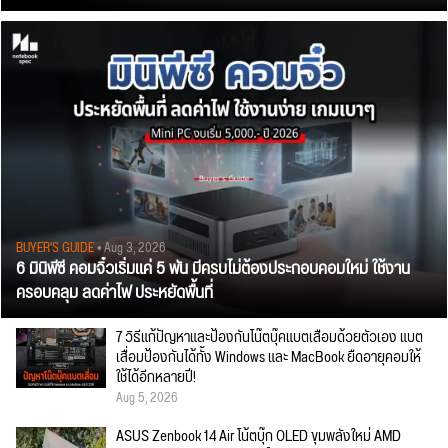
BUYER'S GUIDE
• Aug 3, 2026
6 มินิพีซี คอมจิ๋วเริ่มแค่ 5 พัน มีครบไม่ต้องประกอบคอมใหม่ ใช้งาน
ครอบคลุม ลดค่าไฟ ประหยัดพื้นที่
7 วิธีแก้ปัญหาและป้องกันโน๊ตบุ๊คแบตเสื่อมด้วยตัวเอง แบต
เสื่อมป้องกันได้ทั้ง Windows และ MacBook ยืดอายุคอมให้
ใช้ได้อีกหลายปี!
Aug 5, 2026
ASUS Zenbook 14 Air โน้ตบุ๊ก OLED ขุมพลังใหม่ AMD