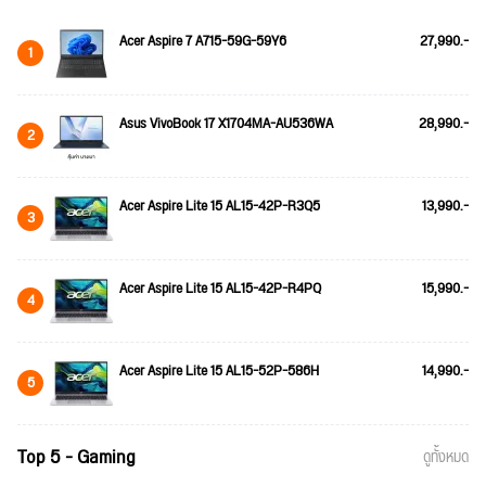
Acer Aspire 7 A715-59G-59Y6
27,990.-
1
Asus VivoBook 17 X1704MA-AU536WA
28,990.-
2
Acer Aspire Lite 15 AL15-42P-R3Q5
13,990.-
3
Acer Aspire Lite 15 AL15-42P-R4PQ
15,990.-
4
Acer Aspire Lite 15 AL15-52P-586H
14,990.-
5
Top 5 - Gaming
ดูทั้งหมด