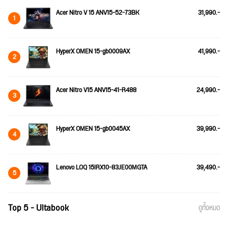
Acer Nitro V 15 ANV15-52-73BK
31,990.-
1
HyperX OMEN 15-gb0009AX
41,990.-
2
Acer Nitro V15 ANV15-41-R488
24,990.-
3
HyperX OMEN 15-gb0045AX
39,990.-
4
Lenovo LOQ 15IRX10-83JE00MGTA
39,490.-
5
Top 5 - Ultabook
ดูทั้งหมด