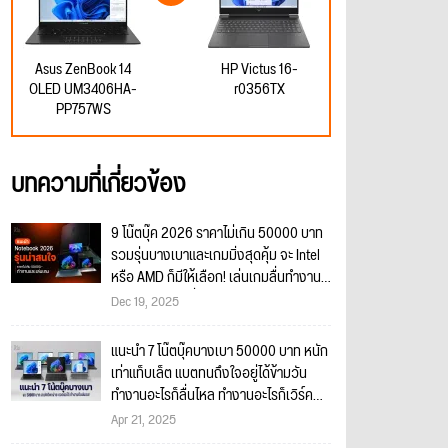
Asus ZenBook 14
HP Victus 16-
OLED UM3406HA-
r0356TX
PP757WS
บทความที่เกี่ยวข้อง
9 โน๊ตบุ๊ค 2026 ราคาไม่เกิน 50000 บาท
รวมรุ่นบางเบาและเกมมิ่งสุดคุ้ม จะ Intel
หรือ AMD ก็มีให้เลือก! เล่นเกมลื่นทำงาน
หนักสบายๆ เปลี่ยนทีเดียวคุ้มใช้ได้หลายปี
Dec 19, 2025
แน่นอน!!
แนะนำ 7 โน๊ตบุ๊คบางเบา 50000 บาท หนัก
เท่าแท็บเล็ต แบตทนถึงใจอยู่ได้ข้ามวัน
ทำงานอะไรก็ลื่นไหล ทำงานอะไรก็เวิร์ค
แน่นอน!
Apr 21, 2025