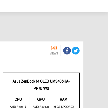
14K
VIEWS
Asus ZenBook 14 OLED UM3406HA-
PP757WS
CPU
GPU
RAM
AMD Ryzen 7
AMD Radeon
16 GB LPDDR5X