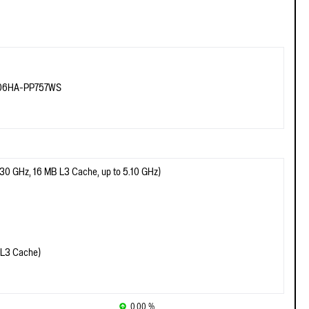
406HA-PP757WS
0 GHz, 16 MB L3 Cache, up to 5.10 GHz)
(L3 Cache)
0.00 %