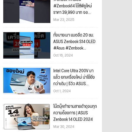
#Zenbook14 ได้ซีพียูใหม่
ราคา 39,990 บาท จอ
OLED มีปากกาด้วย
Mar 23, 2025
ทั้งบางเบา แบตอึด 20 ชม.
ASUS Zenbook S14 OLED
#Asus #Zenbook
#โน้ตบุ๊คบางเบา #Intel
Oct 16, 2024
#CoreUltra
Intel Core Ultra 200V มา
แล้ว ยกเครื่องใหม่ น่าใช้ยิ่ง
กว่าเดิม | รีวิว ASUS
Zenbook S14 OLED
Oct 1, 2024
(UX5406)
โน้ตบุ๊คทำงานสายดำดุจบทุก
ความต้องการ | ASUS
Zenbook 14 OLED 2024
Mar 30, 2024