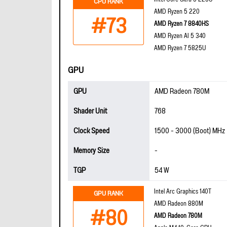
CPU RANK
AMD Ryzen 5 220
#73
AMD Ryzen 7 8840HS
AMD Ryzen AI 5 340
AMD Ryzen 7 5825U
GPU
GPU
AMD Radeon 780M
Shader Unit
768
Clock Speed
1500 - 3000 (Boot) MHz
Memory Size
-
TGP
54 W
Intel Arc Graphics 140T
GPU RANK
AMD Radeon 880M
#80
AMD Radeon 780M