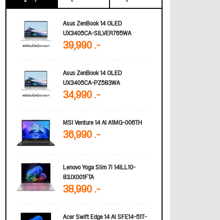
Asus ZenBook 14 OLED
UX3405CA-SILVER765WA
39,990 .-
Asus ZenBook 14 OLED
UX3405CA-PZ583WA
34,990 .-
MSI Venture 14 AI A1MG-006TH
36,990 .-
Lenovo Yoga Slim 7i 14ILL10-
83JX001FTA
38,990 .-
Acer Swift Edge 14 AI SFE14-51T-