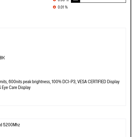
0.00 %
0.01 %
.8K
nits, 600nits peak brightness, 100% DCI-P3, VESA CERTIFIED Display
 Eye Care Display
rd 5200Mhz