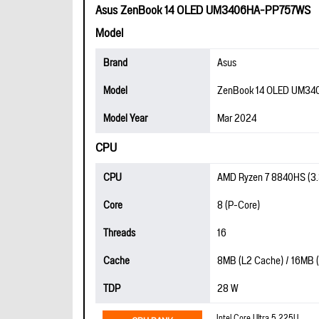
Asus ZenBook 14 OLED UM3406HA-PP757WS
Model
Brand
Asus
Model
ZenBook 14 OLED UM3
Model Year
Mar 2024
CPU
CPU
AMD Ryzen 7 8840HS (3.3
Core
8 (P-Core)
Threads
16
Cache
8MB (L2 Cache) / 16MB 
TDP
28 W
Intel Core Ultra 5 225U