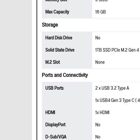
Max Capacity
16 GB
Storage
Hard Disk Drive
No
Solid State Drive
1TB SSD PCIe M.2 Gen 4
M.2 Slot
None
Ports and Connectivity
USB Ports
2 x USB 3.2 Type A
1x USB4 Gen 3 Type C ( 4
HDMI
1x HDMI
DisplayPort
No
D-Sub/VGA
No