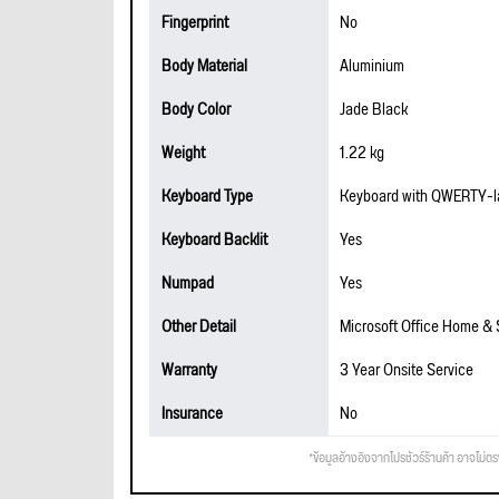
Fingerprint
No
Body Material
Aluminium
Body Color
Jade Black
Weight
1.22 kg
Keyboard Type
Keyboard with QWERTY-la
Keyboard Backlit
Yes
Numpad
Yes
Other Detail
Microsoft Office Home &
Warranty
3 Year Onsite Service
Insurance
No
*ข้อมูลอ้างอิงจากโปรชัวร์ร้านค้า อาจไม่ต