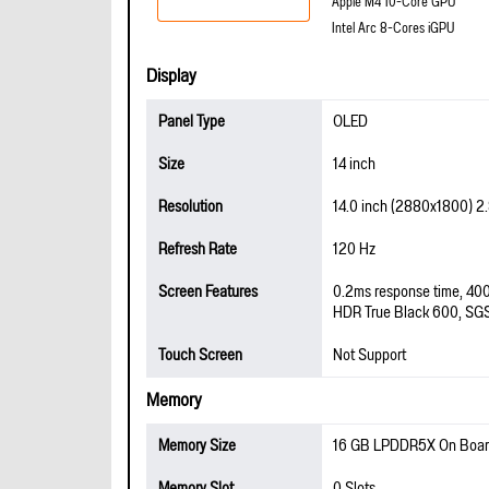
Apple M4 10-Core GPU
Intel Arc 8-Cores iGPU
Display
Panel Type
OLED
Size
14 inch
Resolution
14.0 inch (2880x1800) 2
Refresh Rate
120 Hz
Screen Features
0.2ms response time, 400
HDR True Black 600, SGS
Touch Screen
Not Support
Memory
Memory Size
16 GB LPDDR5X On Boa
Memory Slot
0 Slots