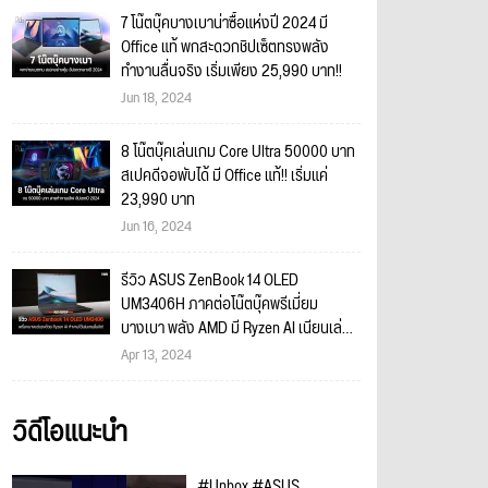
7 โน๊ตบุ๊คบางเบาน่าซื้อแห่งปี 2024 มี
Office แท้ พกสะดวกชิปเซ็ตทรงพลัง
ทำงานลื่นจริง เริ่มเพียง 25,990 บาท!!
Jun 18, 2024
8 โน๊ตบุ๊คเล่นเกม Core Ultra 50000 บาท
สเปคดีจอพับได้ มี Office แท้!! เริ่มแค่
23,990 บาท
Jun 16, 2024
รีวิว ASUS ZenBook 14 OLED
UM3406H ภาคต่อโน๊ตบุ๊คพรีเมี่ยม
บางเบา พลัง AMD มี Ryzen AI เนียนเล่น
เกมได้ในงบ 39,990 บาท
Apr 13, 2024
วิดีโอแนะนำ
#Unbox #ASUS