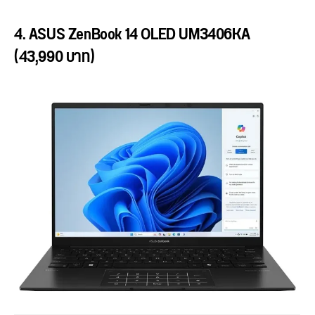
4. ASUS ZenBook 14 OLED UM3406KA
(43,990 บาท)