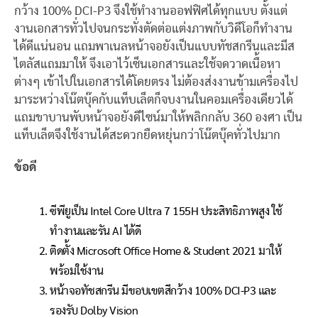
กว้าง 100% DCI-P3 จึงใช้ทำงานออฟฟิศได้ทุกแบบ ตั้งแต่
งานเอกสารทั่วไปจนกระทั่งตัดต่อแต่งภาพกับวิดีโอก็ทำงาน
ได้ดีแน่นอน แถมพาเนลหน้าจอยังเป็นแบบทัชสกรีนและมีส
ไตลัสแถมมาให้ จึงเอาไว้เซ็นเอกสารและใช้จดวาดเนื้อหา
ต่างๆ เข้าไปในเอกสารได้โดยตรง ไม่ต้องส่งงานข้ามเครื่องไป
มาระหว่างโน๊ตบุ๊คกับแท็บเล็ตก็จบงานในคอมเครื่องเดียวได้
แถมขาบานพับหน้าจอยังดีไซน์มาให้พลิกกลับ 360 องศา เป็น
แท็บเล็ตจึงใช้งานได้สะดวกยืดหยุ่นกว่าโน๊ตบุ๊คทั่วไปมาก
ข้อดี
ซีพียูเป็น Intel Core Ultra 7 155H ประสิทธิภาพสูง ใช้
ทำงานและรัน AI ได้ดี
ติดตั้ง Microsoft Office Home & Student 2021 มาให้
พร้อมใช้งาน
หน้าจอทัชสกรีน มีขอบเขตสีกว้าง 100% DCI-P3 และ
รองรับ Dolby Vision