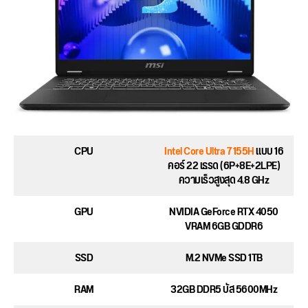
CPU
Intel Core Ultra 7 155H
แบบ 16
คอร์ 22 เธรด (6P+8E+2LPE)
ความเร็วสูงสุด 4.8 GHz
GPU
NVIDIA GeForce RTX 4050
VRAM 6GB GDDR6
SSD
M.2 NVMe SSD 1TB
RAM
32GB DDR5 บัส 5600MHz