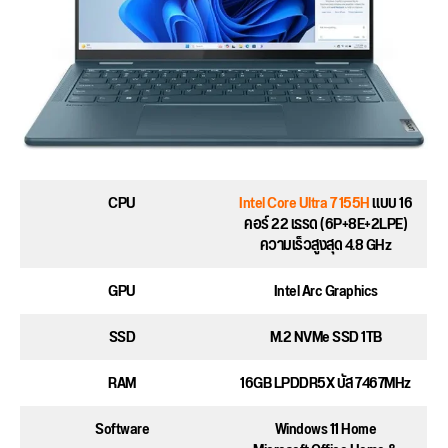
CPU
Intel Core Ultra 7 155H
แบบ 16
คอร์ 22 เธรด (6P+8E+2LPE)
ความเร็วสูงสุด 4.8 GHz
GPU
Intel Arc Graphics
SSD
M.2 NVMe SSD 1TB
RAM
16GB LPDDR5X บัส 7467MHz
Software
Windows 11 Home