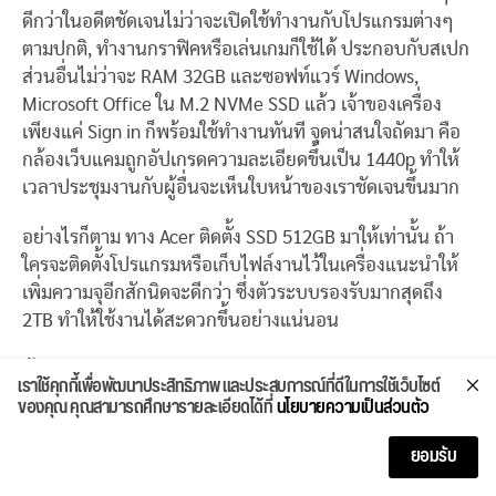
ดีกว่าในอดีตชัดเจนไม่ว่าจะเปิดใช้ทำงานกับโปรแกรมต่างๆ
ตามปกติ, ทำงานกราฟิคหรือเล่นเกมก็ใช้ได้ ประกอบกับสเปก
ส่วนอื่นไม่ว่าจะ RAM 32GB และซอฟท์แวร์ Windows,
Microsoft Office ใน M.2 NVMe SSD แล้ว เจ้าของเครื่อง
เพียงแค่ Sign in ก็พร้อมใช้ทำงานทันที จุดน่าสนใจถัดมา คือ
กล้องเว็บแคมถูกอัปเกรดความละเอียดขึ้นเป็น 1440p ทำให้
เวลาประชุมงานกับผู้อื่นจะเห็นใบหน้าของเราชัดเจนขึ้นมาก
อย่างไรก็ตาม ทาง Acer ติดตั้ง SSD 512GB มาให้เท่านั้น ถ้า
ใครจะติดตั้งโปรแกรมหรือเก็บไฟล์งานไว้ในเครื่องแนะนำให้
เพิ่มความจุอีกสักนิดจะดีกว่า ซึ่งตัวระบบรองรับมากสุดถึง
2TB ทำให้ใช้งานได้สะดวกขึ้นอย่างแน่นอน
ข้อดี
เราใช้คุกกี้เพื่อพัฒนาประสิทธิภาพ และประสบการณ์ที่ดีในการใช้เว็บไซต์
ของคุณ คุณสามารถศึกษารายละเอียดได้ที่
นโยบายความเป็นส่วนตัว
ซีพียูเป็น Intel Core Ultra 7 258V ประสิทธิภาพสูง
ยอมรับ
ประหยัดพลังงานและใช้งานดีรอบด้าน