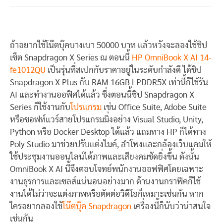
ถ้าอยากใช้โน๊ตบุ๊คบางเบา 50000 บาท แล้วหวังจะลองใช้ชิป
เซ็ต Snapdragon X Series ณ ตอนนี้
HP OmniBook X AI 14-
fe1012QU
เป็นรุ่นที่สเปกกับราคาอยู่ในระดับกำลังดี ได้ชิป
Snapdragon X Plus กับ RAM 16GB LPDDR5X เท่านี้ก็ใช้รัน
AI และทำงานออฟิศได้แล้ว ซึ่งตอนนี้ชิป Snapdragon X
Series ก็ใช้งานกับ
โปรแกรม
เช่น Office Suite, Adobe Suite
หรือซอฟท์แวร์สายโปรแกรมมิ่งอย่าง Visual Studio, Unity,
Python หรือ Docker Desktop ได้แล้ว แถมทาง HP ก็ได้ทาง
Poly Studio มาช่วยปรับแต่งไมค์, ลำโพงและกล้องเว็บแคมให้
ใช้ประชุมงานออนไลน์ได้ภาพและเสียงคมชัดยิ่งขึ้น ดังนั้น
OmniBook X AI นี้จึงตอบโจทย์พนักงานออฟฟิศโดยเฉพาะ
งานธุรการและเซลส์แน่นอนอย่างมาก ด้านงานกราฟิคก็ใช้
งานได้ไม่ว่าจะแต่งภาพหรือตัดต่อวิดีโอก็เหมาะเช่นกัน หาก
ใครอยากลองใช้
โน๊ตบุ๊ค Snapdragon
เครื่องนี้ก็นับว่าน่าสนใจ
เช่นกัน