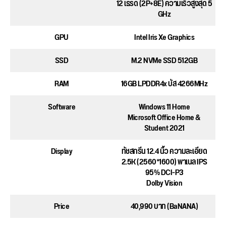
12 เธรด (2P+8E) ความเร็วสูงสุด 5
GHz
GPU
Intel Iris Xe Graphics
SSD
M.2 NVMe SSD 512GB
RAM
16GB LPDDR4x บัส 4266MHz
Software
Windows 11 Home
Microsoft Office Home &
Student 2021
Display
ทัชสกรีน 12.4 นิ้ว ความละเอียด
2.5K (2560*1600) พาเนล IPS
95% DCI-P3
Dolby Vision
Price
40,990 บาท (BaNANA)