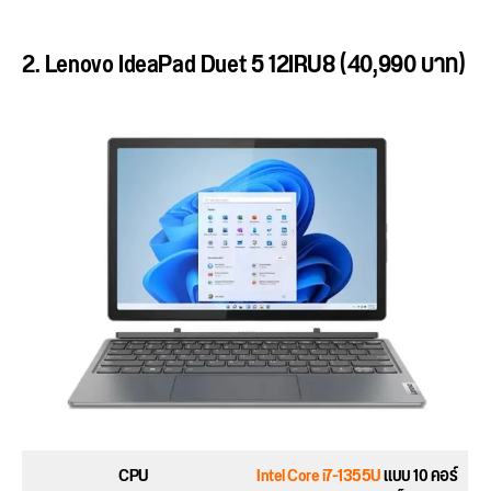
2.
Lenovo
IdeaPad Duet 5 12IRU8 (40,990 บาท)
CPU
Intel Core i7-1355U
แบบ 10 คอร์