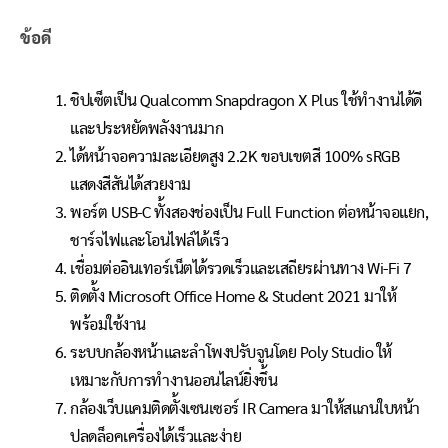
ข้อดี
ชิปเซ็ตเป็น Qualcomm Snapdragon X Plus ใช้ทำงานได้ดี
และประหยัดพลังงานมาก
ได้หน้าจอความละเอียดสูง 2.2K ขอบเขตสี 100% sRGB
แสดงสีสันได้สวยงาม
พอร์ต USB-C ทั้งสองช่องเป็น Full Function ต่อหน้าจอแยก,
ชาร์จไฟและโอนไฟล์ได้เร็ว
เชื่อมต่ออินเทอร์เน็ตได้รวดเร็วและเสถียรผ่านทาง Wi-Fi 7
ติดตั้ง Microsoft Office Home & Student 2021 มาให้
พร้อมใช้งาน
ระบบกล้องหน้าและลำโพงปรับจูนโดย Poly Studio ให้
เหมาะกับการทำงานออนไลน์ยิ่งขึ้น
กล้องเว็บแคมติดตั้งเซนเซอร์ IR Camera มาให้สแกนใบหน้า
ปลดล็อคเครื่องได้เร็วและง่าย