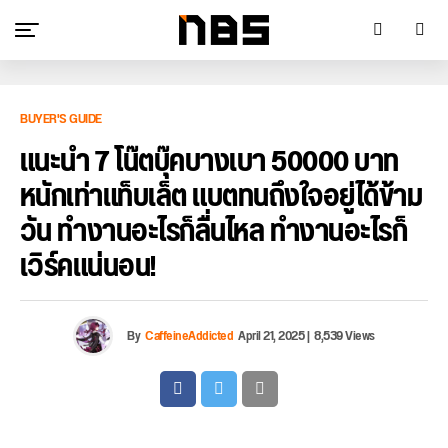
BUYER'S GUIDE
แนะนำ 7 โน๊ตบุ๊คบางเบา 50000 บาท
หนักเท่าแท็บเล็ต แบตทนถึงใจอยู่ได้ข้าม
วัน ทำงานอะไรก็ลื่นไหล ทำงานอะไรก็
เวิร์คแน่นอน!
By
CaffeineAddicted
April 21, 2025
|
8,539 Views