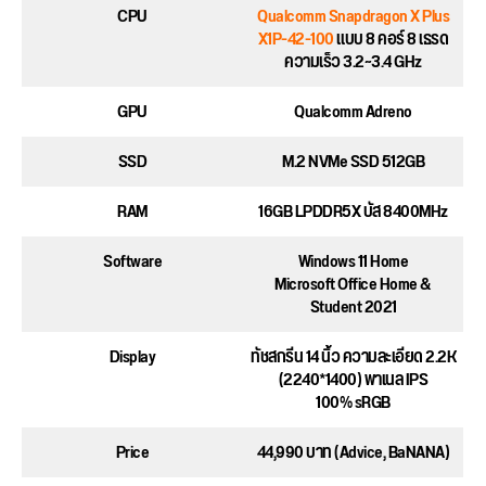
CPU
Qualcomm Snapdragon X Plus
X1P-42-100
แบบ 8 คอร์ 8 เธรด
ความเร็ว 3.2~3.4 GHz
GPU
Qualcomm Adreno
SSD
M.2 NVMe SSD 512GB
RAM
16GB LPDDR5X บัส 8400MHz
Software
Windows 11 Home
Microsoft Office Home &
Student 2021
Display
ทัชสกรีน 14 นิ้ว ความละเอียด 2.2K
(2240*1400) พาเนล IPS
100% sRGB
Price
44,990 บาท (Advice, BaNANA)