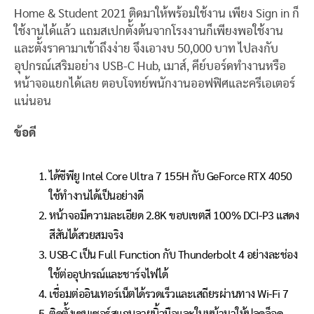
Home & Student 2021 ติดมาให้พร้อมใช้งาน เพียง Sign in ก็
ใช้งานได้แล้ว แถมสเปกตั้งต้นจากโรงงานก็เพียงพอใช้งาน
และตั้งราคามาเข้าถึงง่าย จึงเอางบ 50,000 บาท ไปลงกับ
อุปกรณ์เสริมอย่าง USB-C Hub, เมาส์, คีย์บอร์ดทำงานหรือ
หน้าจอแยกได้เลย ตอบโจทย์พนักงานออฟฟิศและครีเอเตอร์
แน่นอน
ข้อดี
ได้ซีพียู Intel Core Ultra 7 155H กับ GeForce RTX 4050
ใช้ทำงานได้เป็นอย่างดี
หน้าจอมีความละเอียด 2.8K ขอบเขตสี 100% DCI-P3 แสดง
สีสันได้สวยสมจริง
USB-C เป็น Full Function กับ Thunderbolt 4 อย่างละช่อง
ใช้ต่ออุปกรณ์และชาร์จไฟได้
เชื่อมต่ออินเทอร์เน็ตได้รวดเร็วและเสถียรผ่านทาง Wi-Fi 7
ติดตั้งเซนเซอร์สแกนลายนิ้วมือและใบหน้ามาให้ปลดล็อค