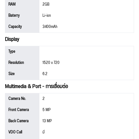
RAM
2GB
Baterry
Li-ion
Capacity
3400mAh
Display
Type
Resolution
1520 x 720
Size
6.2
Multimedia & Port - การเชื่อมต่อ
Camera No.
2
Front Camera
5 MP
Back Camera
13 MP
VDO Call
มี