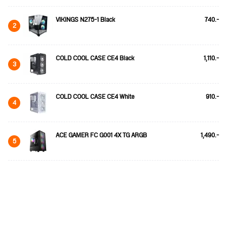
VIKINGS N275-1 Black
740.-
2
COLD COOL CASE CE4 Black
1,110.-
3
COLD COOL CASE CE4 White
910.-
4
ACE GAMER FC G001 4X TG ARGB
1,490.-
5