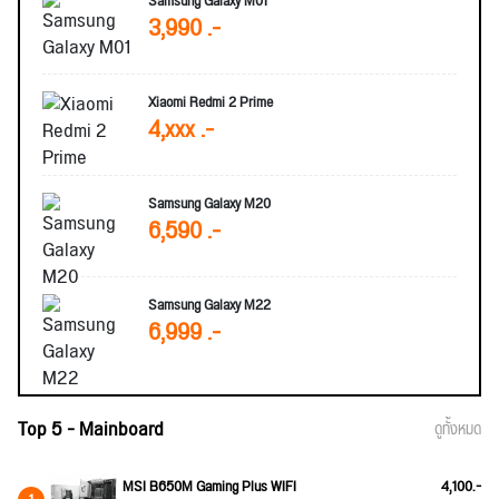
Samsung Galaxy M01
3,990 .-
Xiaomi Redmi 2 Prime
4,xxx .-
Samsung Galaxy M20
6,590 .-
Samsung Galaxy M22
6,999 .-
Top 5 - Mainboard
ดูทั้งหมด
MSI B650M Gaming Plus WIFI
4,100.-