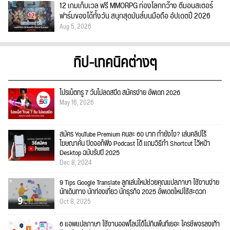
12 เกมเก็บเวล ฟรี MMORPG ท่องโลกกว้าง ตีมอนสเตอร์
ฟาร์มของได้ทั้งวัน สนุกสุดมันส์บนมือถือ อัปเดตปี 2026
Aug 5, 2026
ทิป-เทคนิคต่างๆ
โปรเน็ตทรู 7 วันไม่ลดสปีด สมัครง่าย อัพเดท 2026
May 16, 2026
สมัคร YouTube Premium คนละ 60 บาท ทำยังไง? เล่นคลิปไร้
โฆษณาคั่น ปิดจอก็ฟัง Podcast ได้ แถมวิธีทำ Shortcut ไว้หน้า
Desktop ฉบับรับปี 2025
Dec 8, 2024
9 Tips Google Translate ลูกเล่นใหม่ช่วยคุณแปลภาษา ใช้งานง่าย
นักเดินทาง นักท่องเที่ยว นักธุรกิจ 2025 อัพเดตใหม่ใช้สะดวก
Oct 8, 2025
6 แอพแปลภาษา ใช้งานออฟไลน์ได้ไม่กินพื้นที่เยอะ ใครชีพจรลงเท้า