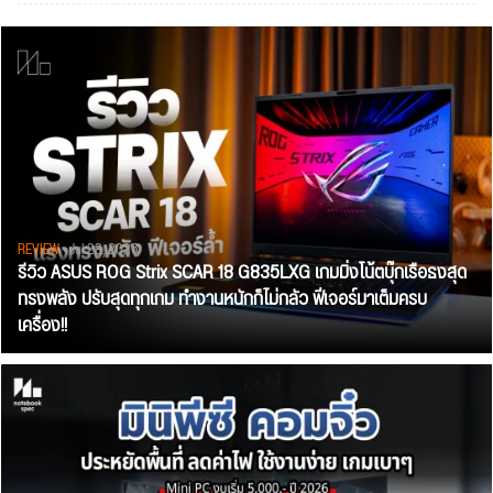
REVIEW
• Jul 28, 2026
รีวิว ASUS ROG Strix SCAR 18 G835LXG เกมมิ่งโน้ตบุ๊กเรือธงสุด
ทรงพลัง ปรับสุดทุกเกม ทำงานหนักก็ไม่กลัว ฟีเจอร์มาเต็มครบ
เครื่อง!!