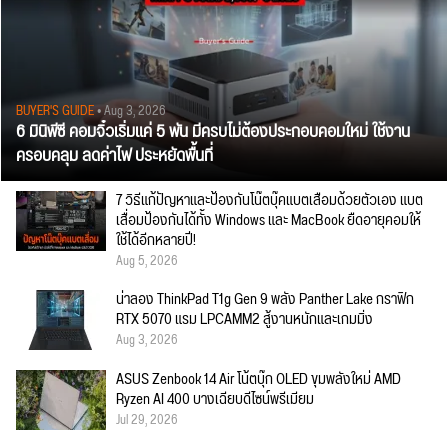
BUYER'S GUIDE
• Aug 3, 2026
6 มินิพีซี คอมจิ๋วเริ่มแค่ 5 พัน มีครบไม่ต้องประกอบคอมใหม่ ใช้งาน
ครอบคลุม ลดค่าไฟ ประหยัดพื้นที่
7 วิธีแก้ปัญหาและป้องกันโน๊ตบุ๊คแบตเสื่อมด้วยตัวเอง แบต
เสื่อมป้องกันได้ทั้ง Windows และ MacBook ยืดอายุคอมให้
ใช้ได้อีกหลายปี!
Aug 5, 2026
น่าลอง ThinkPad T1g Gen 9 พลัง Panther Lake กราฟิก
RTX 5070 แรม LPCAMM2 สู้งานหนักและเกมมิ่ง
Aug 3, 2026
ASUS Zenbook 14 Air โน้ตบุ๊ก OLED ขุมพลังใหม่ AMD
Ryzen AI 400 บางเฉียบดีไซน์พรีเมียม
Jul 29, 2026