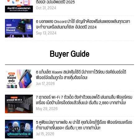
ต้องมี! ฉบับอัพเดตปี 2025
Oct 31, 2024
6 บอทเพลง Discord น่าใช้ เชิญเข้าห้องฟรีเล่นเพลงเพลินทุกเวลา
จะทำงานหรือเล่นเกมก็ชิล! อัปเดตปี 2024
Sep 13, 2024
Buyer Guide
6 แท็บเล็ต Xiaomi สเปคคุ้มใช้ดี มีปากกาไว้เขียน ต่อคีย์บอร์ดได้
ฟีเจอร์จัดเต็มถูกใจ สายคุ้มต้องโดน!
Jun 17, 2026
7 เราเตอร์ Wi-Fi 7 ตัวเด็ด ตั้งค่าด้วยแอพได้ เล่นเกมลื่น ฟีเจอร์ครบ
เครื่อง เน็ตบ้านใครอืดต่อแล้วลื่นแน่! เริ่มต้น 2,880 บาทเท่านั้น!
May 28, 2026
5 หูฟังแปลภาษาพลัง AI น่าใช้ คุยกับใครก็รู้เรื่อง ฟีเจอร์ครบเครื่อง
ทำงานง่ายขึ้นเยอะ! เริ่มต้น 1,161 บาทเท่านั้น!!
Jul 15, 2026