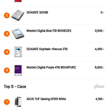
SEAGATE 320GB
0.-
2
Western Digital Blue 1TB WD10EZEX
3,540.-
3
SEAGATE SkyHawk +Rescue 2TB
4,450.-
4
Western Digital Purple 4TB WD43PURZ
6,920.-
5
Top 5 - Case
ดูทั้งหมด
ASUS TUF Gaming GT501 White
4,190.-
1