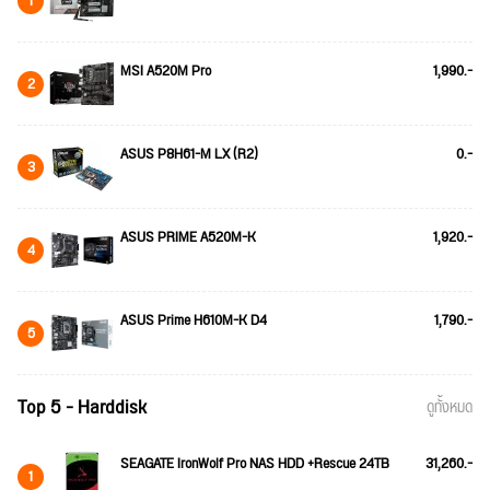
1
MSI A520M Pro
1,990.-
2
ASUS P8H61-M LX (R2)
0.-
3
ASUS PRIME A520M-K
1,920.-
4
ASUS Prime H610M-K D4
1,790.-
5
Top 5 - Harddisk
ดูทั้งหมด
SEAGATE IronWolf Pro NAS HDD +Rescue 24TB
31,260.-
1