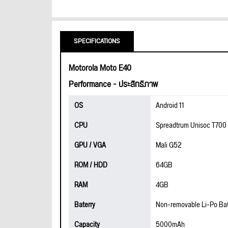
SPECIFICATIONS
Motorola Moto E40
Performance - ประสิทธิภาพ
OS
Android 11
CPU
Spreadtrum Unisoc T700
GPU / VGA
Mali G52
ROM / HDD
64GB
RAM
4GB
Baterry
Non-removable Li-Po Bat
Capacity
5000mAh