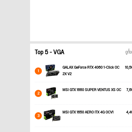
Top 5 - VGA
ดูทั
GALAX GeForce RTX 4060 1-Click OC
10,5
1
2X V2
MSI GTX 1660 SUPER VENTUS XS OC
7,6
2
MSI GTX 1650 AERO ITX 4G OCV1
4,4
3