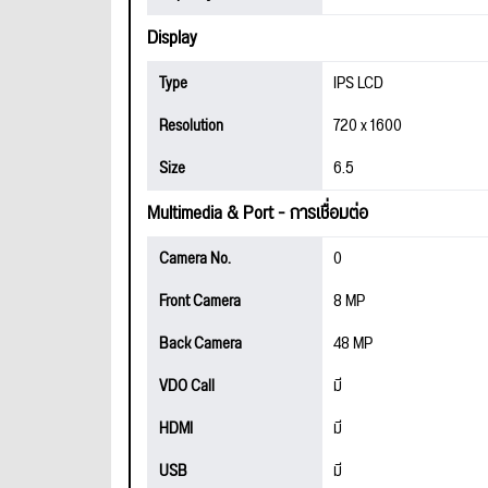
Display
Type
IPS LCD
Resolution
720 x 1600
Size
6.5
Multimedia & Port - การเชื่อมต่อ
Camera No.
0
Front Camera
8 MP
Back Camera
48 MP
VDO Call
มี
HDMI
มี
USB
มี