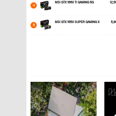
MSI GTX 1660 Ti GAMING 6G
12,5
4
MSI GTX 1650 SUPER GAMING X
5,9
5