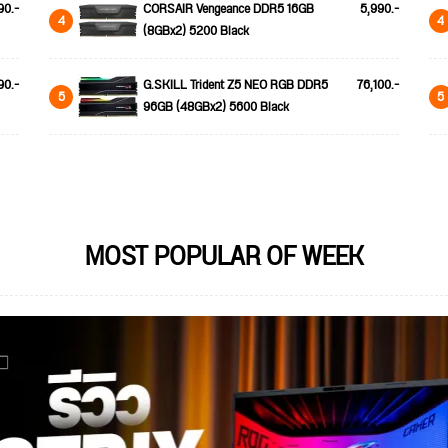
90.-
CORSAIR Vengeance DDR5 16GB
5,990.-
4
4
(8GBx2) 5200 Black
90.-
G.SKILL Trident Z5 NEO RGB DDR5
76,100.-
5
5
96GB (48GBx2) 5600 Black
MOST POPULAR OF WEEK