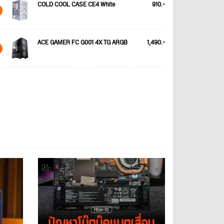
COLD COOL CASE CE4 White
910.-
ACE GAMER FC G001 4X TG ARGB
1,490.-