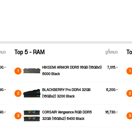
Top 5 - RAM
To
้งหมด
ดูทั้งหมด
00.-
HIKSEMI ARMOR DDR5 16GB (16GBx1)
7,015.-
1
1
6000 Black
90.-
BLACKBERRY Pro DDR4 32GB
6,200.-
2
2
(16GBx2) 3200 Black
90.-
CORSAIR Vengeance RGB DDR5
16,730.-
3
3
32GB (16GBx2) 6400 Black