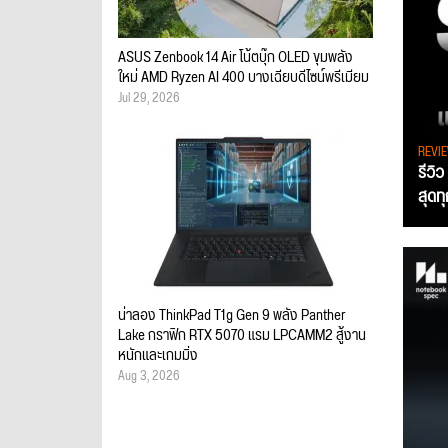
ASUS Zenbook 14 Air โน้ตบุ๊ก OLED ขุมพลัง
ใหม่ AMD Ryzen AI 400 บางเฉียบดีไซน์พรีเมียม
Jul 29, 2026
REVI
รีวิ
สุดท
น่าลอง ThinkPad T1g Gen 9 พลัง Panther
Lake กราฟิก RTX 5070 แรม LPCAMM2 สู้งาน
หนักและเกมมิ่ง
Aug 3, 2026