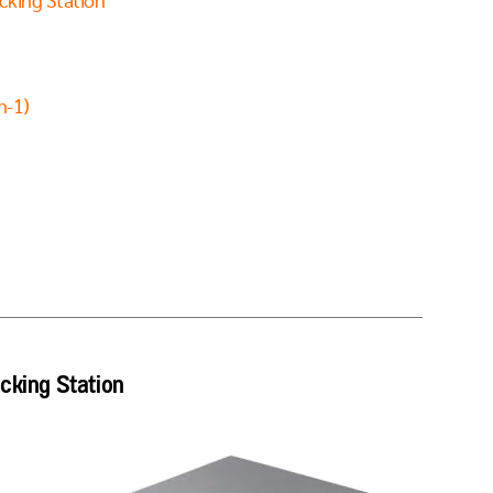
king Station
n-1)
cking Station