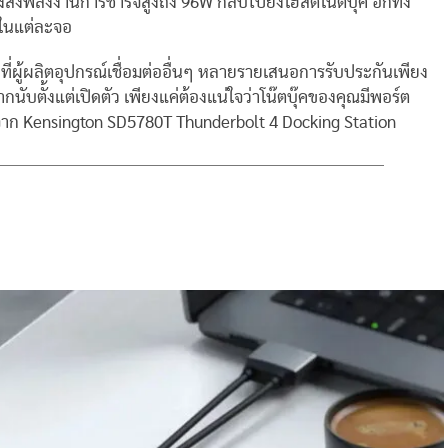
่งพลังงานการชาร์จสูงถึง 96W กลับไปยังโฮสต์โน๊ตบุ๊ค อีกทั้ง
z ในแต่ละจอ
ผู้ผลิตอุปกรณ์เชื่อมต่ออื่นๆ หลายรายเสนอการรับประกันเพียง
กนับตั้งแต่เปิดตัว เพียงแค่ต้องแน่ใจว่าโน๊ตบุ๊คของคุณมีพอร์ต
ุดจาก Kensington SD5780T Thunderbolt 4 Docking Station