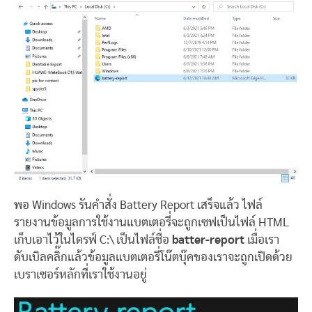
พอ Windows รันคำสั่ง Battery Report เสร็จแล้ว ไฟล์
รายงานข้อมูลการใช้งานแบตเตอรี่จะถูกเซฟเป็นไฟล์ HTML
เก็บเอาไว้ในไดรฟ์ C:\ เป็นไฟล์ชื่อ
batter-report
เมื่อเรา
ดับเบิลคลิ๊กแล้วข้อมูลแบตเตอรี่โน๊ตบุ๊คของเราจะถูกเปิดด้วย
เบราเซอร์หลักที่เราใช้งานอยู่