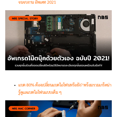
จนจบงาน อัพเดท 2021
แบต 80% ต้องเปลี่ยนแบตไอโฟนหรือยัง? พร้อมรวมเกร็ดน่า
รู้ดูแลแบตไอโฟนแบบเต็ม ๆ