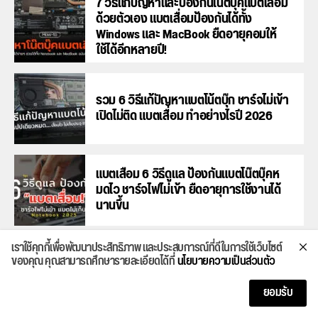
7 วิธีแก้ปัญหาและป้องกันโน๊ตบุ๊คแบตเสื่อม
ด้วยตัวเอง แบตเสื่อมป้องกันได้ทั้ง
Windows และ MacBook ยืดอายุคอมให้
ใช้ได้อีกหลายปี!
รวม 6 วิธีแก้ปัญหาแบตโน้ตบุ๊ก ชาร์จไม่เข้า
เปิดไม่ติด แบตเสื่อม ทำอย่างไรปี 2026
แบตเสื่อม 6 วิธีดูแล ป้องกันแบตโน๊ตบุ๊คห
มดไว ชาร์จไฟไม่เข้า ยืดอายุการใช้งานได้
นานขึ้น
เราใช้คุกกี้เพื่อพัฒนาประสิทธิภาพ และประสบการณ์ที่ดีในการใช้เว็บไซต์
HP Pavilion Aero 13 โน๊ตบุ๊คทำงานพลัง
ของคุณ คุณสามารถศึกษารายละเอียดได้ที่
นโยบายความเป็นส่วนตัว
AMD มี AI เล็กเบาสวย แรงได้ใจ แบตอึด 9
ชม.ในงบแค่ 30,000
ยอมรับ