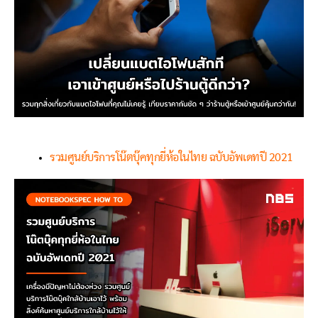
รวมศูนย์บริการโน๊ตบุ๊คทุกยี่ห้อในไทย ฉบับอัพเดทปี 2021