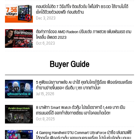
คอมเปิดไม่ติด 7 วิธีแก้ไข ติดแล้วดับ ไฟไม่เข้า BSOD ใช้งานไม่ได้
เช็คได้ด้วยตัวเองฟรี! ก่อนส่งร้าน
Dec 3, 2023
ตั้งค่าการ์ดจอ AMD Radeon ปรับแต่ง ภาพสวย เพิ่มเฟรมเรต เกม
ไหลลื่น อัพเดต 2023
Oct 6, 2023
Buyer Guide
5 หูฟังแปลภาษาพลัง AI น่าใช้ คุยกับใครก็รู้เรื่อง ฟีเจอร์ครบเครื่อง
ทำงานง่ายขึ้นเยอะ! เริ่มต้น 1,161 บาทเท่านั้น!!
Jul 15, 2026
8 นาฬิกา Smart Watch ตัวคุ้ม โปรเด็ดราคาดี 1,449 บาท เป็น
เทรนเนอร์ได้ ออกกำลังกายเยี่ยม เอาใจคอแก็ดเจ็ต!!
Oct 8, 2025
4 Gaming Handheld งาน Commart UltraForce น่าซื้อ เล่นเกมพีซี
ได้ทุกเมื่อ ฟีเจอร์มาเต็ม ของแถมครบเครื่อง โปรโมชั่นจัดเต็ม เกมเม