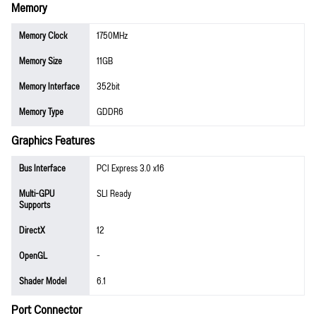
Memory
Memory Clock
1750MHz
Memory Size
11GB
Memory Interface
352bit
Memory Type
GDDR6
Graphics Features
Bus Interface
PCI Express 3.0 x16
Multi-GPU
SLI Ready
Supports
DirectX
12
OpenGL
-
Shader Model
6.1
Port Connector