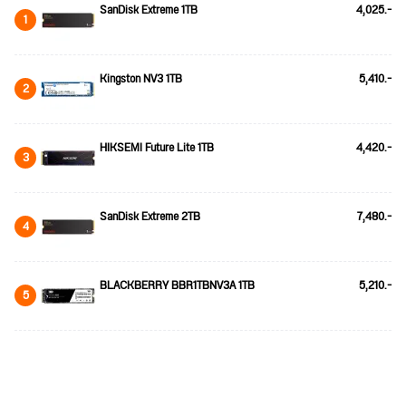
SanDisk Extreme 1TB
4,025.-
1
Kingston NV3 1TB
5,410.-
2
HIKSEMI Future Lite 1TB
4,420.-
3
SanDisk Extreme 2TB
7,480.-
4
BLACKBERRY BBR1TBNV3A 1TB
5,210.-
5