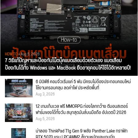
HOW TO
• Aug 5, 2026
7 วิธีแก้ปัญหาและป้องกันโน๊ตบุ๊คแบตเสื่อมด้วยตัวเอง แบตเสื่อม
ป้องกันได้ทั้ง Windows และ MacBook ยืดอายุคอมให้ใช้ได้อีกหลายปี!
6 มินิพีซี คอมจิ๋วเริ่มแค่ 5 พัน มีครบไม่ต้องประกอบคอมใหม่
ใช้งานครอบคลุม ลดค่าไฟ ประหยัดพื้นที่
Aug 3, 2026
12 เกมเก็บเวล ฟรี MMORPG ท่องโลกกว้าง ตีมอนสเตอร์
ฟาร์มของได้ทั้งวัน สนุกสุดมันส์บนมือถือ อัปเดตปี 2026
Aug 5, 2026
น่าลอง ThinkPad T1g Gen 9 พลัง Panther Lake กราฟิก
RTX 5070 แรม LPCAMM2 สู้งานหนักและเกมมิ่ง