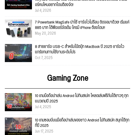
อร์คนไหนอยากโดนต้องจัด!
Jul 4, 2026
7 Powerbank MagSafe น่าใช้ ชาร์จไวไม่ร้อน ติดจอมาด้วย! เริ่มแค่
885 บาท ได้ฟีเจอร์จัดเต็ม ใครมี iPhone ต้องโดน!!
May 20, 2026
8 สายชาร์จ USB-C สำหรับโน้ตบุ๊ก MacBook ปี 2025 ชาร์จไว
แกร่งทนทานใช้งานระดับโปร
Oct 7, 2025
Gaming Zone
10 เกมมือถือน่าเล่น Android ไม่กินสเปค โหลดเล่นฟรีกันได้ยาวๆ ทุก
แนวเกมปี 2025
Jul 4, 2025
10 เกมซอมบี้บนมือถือน่าเล่นของชาว Android ไม่กินสเปค สนุกได้ทุก
ที่ปี 2025
Jun 17, 2025