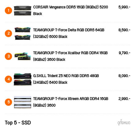
CORSAIR Vengeance DDR5 16GB (8GBx2) 5200
5,990.-
1
Black
TEAMGROUP T-Force Delta RGB DDR5 64GB
8,590.-
2
(32GBx2) 6000 Black
TEAMGROUP T-Force Xcalibur RGB DDR4 16GB
9,790.-
3
(8GBx2) 3600 Black
G.SKILL Trident Z5 NEO RGB DDR5 48GB
8,090.-
4
(24GBx2) 6400 Black
TEAMGROUP T-Force Xtreem ARGB DDR4 16GB
2,990.-
5
(8GBx2) 3600
Top 5 - SSD
ดูทั้งหมด