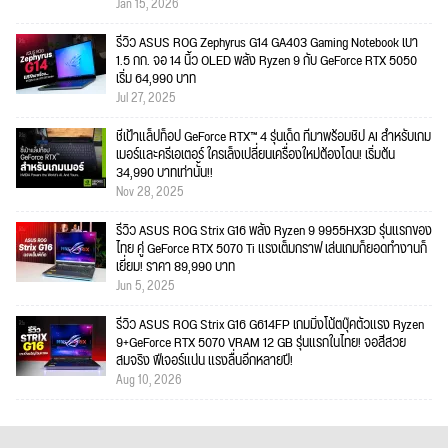
Jan 15, 2026
รีวิว ASUS ROG Zephyrus G14 GA403 Gaming Notebook เบา
1.5 กก. จอ 14 นิ้ว OLED พลัง Ryzen 9 กับ GeForce RTX 5050
เริ่ม 64,990 บาท
Jul 27, 2025
ชี้เป้าแล็ปท็อป GeForce RTX™ 4 รุ่นเด็ด ที่มาพร้อมชิป AI สำหรับเกม
เมอร์และครีเอเตอร์ ใครเล็งเปลี่ยนเครื่องใหม่ต้องโดน! เริ่มต้น
34,990 บาทเท่านั้น!!
Nov 28, 2025
รีวิว ASUS ROG Strix G16 พลัง Ryzen 9 9955HX3D รุ่นแรกของ
ไทย คู่ GeForce RTX 5070 Ti แรงเต็มกราฟ เล่นเกมก็ยอดทำงานก็
เยี่ยม! ราคา 89,990 บาท
Jun 5, 2025
รีวิว ASUS ROG Strix G16 G614FP เกมมิ่งโน้ตบุ๊คตัวแรง Ryzen
9+GeForce RTX 5070 VRAM 12 GB รุ่นแรกในไทย! จอสีสวย
สมจริง ฟีเจอร์แน่น แรงลื่นอีกหลายปี!
Aug 10, 2026