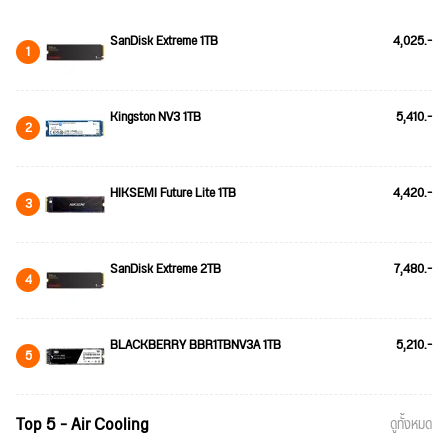
SanDisk Extreme 1TB
4,025.-
1
Kingston NV3 1TB
5,410.-
2
HIKSEMI Future Lite 1TB
4,420.-
3
SanDisk Extreme 2TB
7,480.-
4
BLACKBERRY BBR1TBNV3A 1TB
5,210.-
5
Top 5 - Air Cooling
ดูทั้งหมด