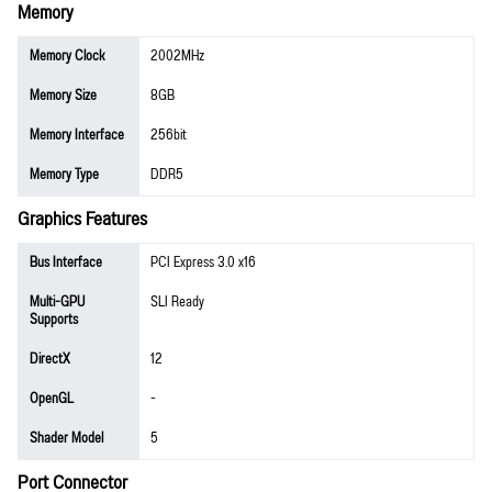
Memory
Memory Clock
2002MHz
Memory Size
8GB
Memory Interface
256bit
Memory Type
DDR5
Graphics Features
Bus Interface
PCI Express 3.0 x16
Multi-GPU
SLI Ready
Supports
DirectX
12
OpenGL
-
Shader Model
5
Port Connector