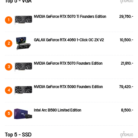
Top 5 - VGA
ดูทั้งหมด
NVIDIA GeForce RTX 5070 Ti Founders Edition
29,760.-
1
GALAX GeForce RTX 4060 1-Click OC 2X V2
10,500.-
2
NVIDIA GeForce RTX 5070 Founders Edition
21,810.-
3
NVIDIA GeForce RTX 5090 Founders Edition
79,420.-
4
Intel Arc B580 Limited Edition
8,500.-
5
Top 5 - SSD
ดูทั้งหมด