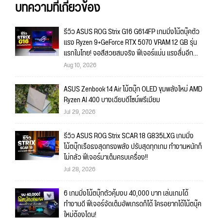
บทความที่เกี่ยวข้อง
รีวิว ASUS ROG Strix G16 G614FP เกมมิ่งโน้ตบุ๊คตัว
แรง Ryzen 9+GeForce RTX 5070 VRAM 12 GB รุ่น
แรกในไทย! จอสีสวยสมจริง ฟีเจอร์แน่น แรงลื่นอีก
หลายปี!
Aug 10, 2026
ASUS Zenbook 14 Air โน้ตบุ๊ก OLED ขุมพลังใหม่ AMD
Ryzen AI 400 บางเฉียบดีไซน์พรีเมียม
Jul 29, 2026
รีวิว ASUS ROG Strix SCAR 18 G835LXG เกมมิ่ง
โน้ตบุ๊กเรือธงสุดทรงพลัง ปรับสุดทุกเกม ทำงานหนักก็
ไม่กลัว ฟีเจอร์มาเต็มครบเครื่อง!!
Jul 28, 2026
6 เกมมิ่งโน้ตบุ๊กตัวคุ้มงบ 40,000 บาท เล่นเกมได้
ทำงานดี ฟีเจอร์จัดเต็มอัพเกรดก็ได้ ใครอยากได้โน้ตบุ๊ค
ใหม่ต้องโดน!