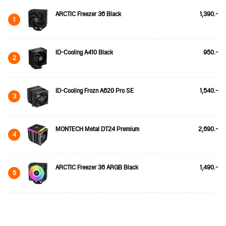
ARCTIC Freezer 36 Black
1,390.-
1
ID-Cooling A410 Black
950.-
2
ID-Cooling Frozn A620 Pro SE
1,540.-
3
MONTECH Metal DT24 Premium
2,690.-
4
ARCTIC Freezer 36 ARGB Black
1,490.-
5