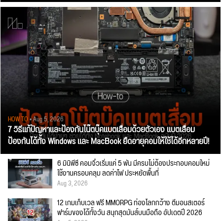
HOW TO
• Aug 5, 2026
7 วิธีแก้ปัญหาและป้องกันโน๊ตบุ๊คแบตเสื่อมด้วยตัวเอง แบตเสื่อม
ป้องกันได้ทั้ง Windows และ MacBook ยืดอายุคอมให้ใช้ได้อีกหลายปี!
6 มินิพีซี คอมจิ๋วเริ่มแค่ 5 พัน มีครบไม่ต้องประกอบคอมใหม่
ใช้งานครอบคลุม ลดค่าไฟ ประหยัดพื้นที่
Aug 3, 2026
12 เกมเก็บเวล ฟรี MMORPG ท่องโลกกว้าง ตีมอนสเตอร์
ฟาร์มของได้ทั้งวัน สนุกสุดมันส์บนมือถือ อัปเดตปี 2026