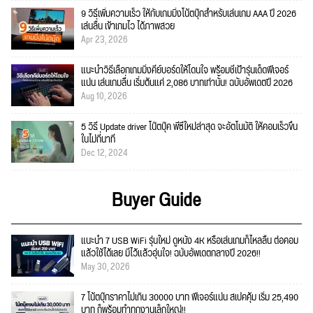
9 วิธีเพิ่มความเร็ว ให้กับเกมมิ่งโน้ตบุ๊กสำหรับเล่นเกม AAA ปี 2026
เล่นลื่น เข้าเกมไว ได้ภาพสวย
Apr 23, 2026
แนะนำวิธีเลือกเกมมิ่งคีย์บอร์ดให้โดนใจ พร้อมชี้เป้ารุ่นเด็ดฟีเจอร์
แน่น เล่นเกมลื่น เริ่มต้นแค่ 2,086 บาทเท่านั้น! ฉบับอัพเดตปี 2026
Aug 10, 2026
5 วิธี Update driver โน๊ตบุ๊ค พีซีใหม่ล่าสุด จะอัตโนมัติ ให้คอมเร็วขึ้น
ในไม่กี่นาที
Dec 12, 2024
Buyer Guide
แนะนำ 7 USB WiFi รุ่นใหม่ ดูหนัง 4K หรือเล่นเกมก็ไหลลื่น ต่อคอม
แล้วใช้ได้เลย มีไว้แล้วอุ่นใจ! ฉบับอัพเดตกลางปี 2026!!
May 30, 2026
7 โน้ตบุ๊กราคาไม่เกิน 30000 บาท ฟีเจอร์แน่น สเปคคุ้ม เริ่ม 25,490
บาท ก็พร้อมทำทุกงานเล็กใหญ่!!