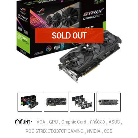
คำค้นหา :
VGA
GPU
Graphic Card
การ์ดจอ
ASUS
ROG STRIX GTX1070Ti GAMING
NVIDIA
8GB