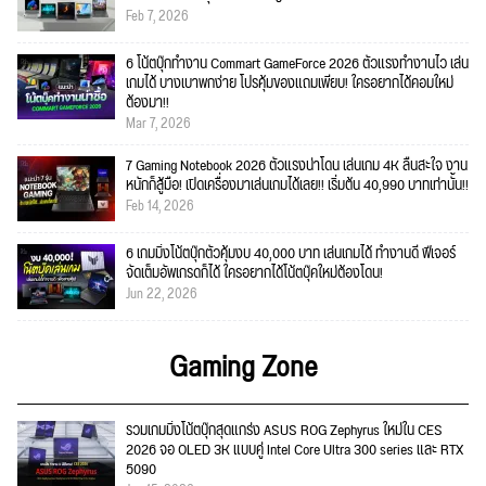
Feb 7, 2026
6 โน้ตบุ๊กทำงาน Commart GameForce 2026 ตัวแรงทำงานไว เล่น
เกมได้ บางเบาพกง่าย โปรคุ้มของแถมเพียบ! ใครอยากได้คอมใหม่
ต้องมา!!
Mar 7, 2026
7 Gaming Notebook 2026 ตัวแรงน่าโดน เล่นเกม 4K ลื่นสะใจ งาน
หนักก็สู้มือ! เปิดเครื่องมาเล่นเกมได้เลย!! เริ่มต้น 40,990 บาทเท่านั้น!!
Feb 14, 2026
6 เกมมิ่งโน้ตบุ๊กตัวคุ้มงบ 40,000 บาท เล่นเกมได้ ทำงานดี ฟีเจอร์
จัดเต็มอัพเกรดก็ได้ ใครอยากได้โน้ตบุ๊คใหม่ต้องโดน!
Jun 22, 2026
Gaming Zone
รวมเกมมิ่งโน้ตบุ๊กสุดแกร่ง ASUS ROG Zephyrus ใหม่ใน CES
2026 จอ OLED 3K แบบคู่ Intel Core Ultra 300 series และ RTX
5090