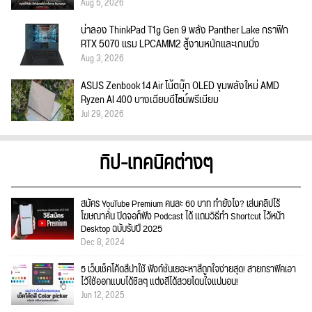
Aug 5, 2026
น่าลอง ThinkPad T1g Gen 9 พลัง Panther Lake กราฟิก
RTX 5070 แรม LPCAMM2 สู้งานหนักและเกมมิ่ง
Aug 3, 2026
ASUS Zenbook 14 Air โน้ตบุ๊ก OLED ขุมพลังใหม่ AMD
Ryzen AI 400 บางเฉียบดีไซน์พรีเมียม
Jul 29, 2026
ทิป-เทคนิคต่างๆ
สมัคร YouTube Premium คนละ 60 บาท ทำยังไง? เล่นคลิปไร้
โฆษณาคั่น ปิดจอก็ฟัง Podcast ได้ แถมวิธีทำ Shortcut ไว้หน้า
Desktop ฉบับรับปี 2025
Dec 8, 2024
5 เว็บเช็คโค้ดสีน่าใช้ ฟังก์ชั่นเยอะหาสีถูกใจง่ายสุด! สายกราฟิคเอา
ไว้ใช้ออกแบบได้ชิลๆ แต่งสีได้สวยโดนใจแน่นอน!
Jun 12, 2025