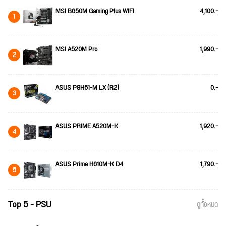
MSI B650M Gaming Plus WIFI
4,100.-
1
MSI A520M Pro
1,990.-
2
ASUS P8H61-M LX (R2)
0.-
3
ASUS PRIME A520M-K
1,920.-
4
ASUS Prime H610M-K D4
1,790.-
5
Top 5 - PSU
ดูทั้งหมด