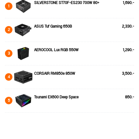
SILVERSTONE ST70F-ES230 700W 80+
1,690.-
1
ASUS Tuf Gaming 650B
2,330.-
2
AEROCOOL Lux RGB 550W
1,290.-
3
CORSAIR RM850e 850W
3,500.-
4
Tsunami EX600 Deep Space
850.-
5