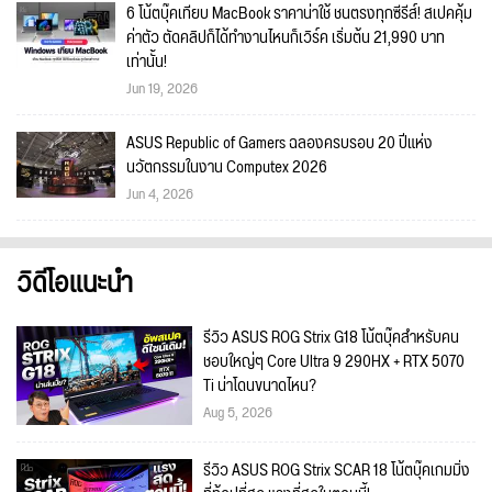
6 โน้ตบุ๊คเทียบ MacBook ราคาน่าใช้ ชนตรงทุกซีรีส์! สเปคคุ้ม
ค่าตัว ตัดคลิปก็ได้ทำงานไหนก็เวิร์ค เริ่มต้น 21,990 บาท
เท่านั้น!
Jun 19, 2026
ASUS Republic of Gamers ฉลองครบรอบ 20 ปีแห่ง
นวัตกรรมในงาน Computex 2026
Jun 4, 2026
วิดีโอแนะนำ
รีวิว ASUS ROG Strix G18 โน้ตบุ๊คสำหรับคน
ชอบใหญ่ๆ Core Ultra 9 290HX + RTX 5070
Ti น่าโดนขนาดไหน?
Aug 5, 2026
รีวิว ASUS ROG Strix SCAR 18 โน้ตบุ๊คเกมมิ่ง