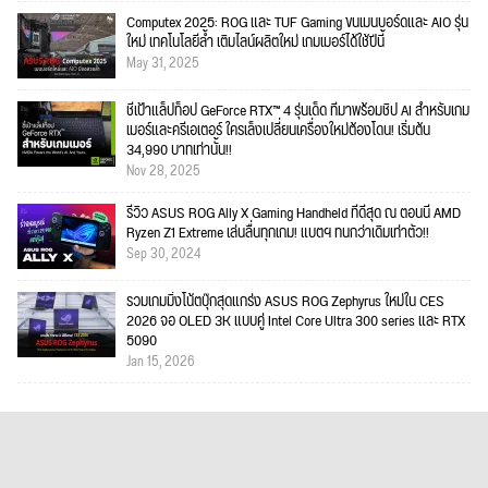
Computex 2025: ROG และ TUF Gaming ขนเมนบอร์ดและ AIO รุ่น
ใหม่ เทคโนโลยีล้ำ เติมไลน์ผลิตใหม่ เกมเมอร์ได้ใช้ปีนี้
May 31, 2025
ชี้เป้าแล็ปท็อป GeForce RTX™ 4 รุ่นเด็ด ที่มาพร้อมชิป AI สำหรับเกม
เมอร์และครีเอเตอร์ ใครเล็งเปลี่ยนเครื่องใหม่ต้องโดน! เริ่มต้น
34,990 บาทเท่านั้น!!
Nov 28, 2025
รีวิว ASUS ROG Ally X Gaming Handheld ที่ดีสุด ณ ตอนนี้ AMD
Ryzen Z1 Extreme เล่นลื่นทุกเกม! แบตฯ ทนกว่าเดิมเท่าตัว!!
Sep 30, 2024
รวมเกมมิ่งโน้ตบุ๊กสุดแกร่ง ASUS ROG Zephyrus ใหม่ใน CES
2026 จอ OLED 3K แบบคู่ Intel Core Ultra 300 series และ RTX
5090
Jan 15, 2026