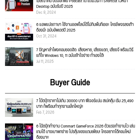
โฆษณาคั่น ปิดจอก็ฟัง Podcast ได้ แถมวิธีทำ Shortcut ไว้หน้า
Desktop ฉบับรับปี 2025
Dec 8, 2024
6 แอพแปลภาษา ใช้งานออฟไลน์ได้ไม่กินพื้นที่เยอะ ใครชีพจรลงเท้า
ต้องมี! ฉบับอัพเดตปี 2025
Oct 31, 2024
7 ปัญหาลำโพงคอมยอดฮิต: เสียงหาย, เสียงแตก, เสียงจี่ พร้อมวิธี
แก้ไข Windows 10, 11 ฉบับเข้าใจง่าย ทำเองได้!
Jul 11, 2025
Buyer Guide
7 โน้ตบุ๊กราคาไม่เกิน 30000 บาท ฟีเจอร์แน่น สเปคคุ้ม เริ่ม 25,490
บาท ก็พร้อมทำทุกงานเล็กใหญ่!!
Feb 7, 2026
6 โน้ตบุ๊กทำงาน Commart GameForce 2026 ตัวแรงทำงานไว เล่น
เกมได้ บางเบาพกง่าย โปรคุ้มของแถมเพียบ! ใครอยากได้คอมใหม่
ต้องมา!!