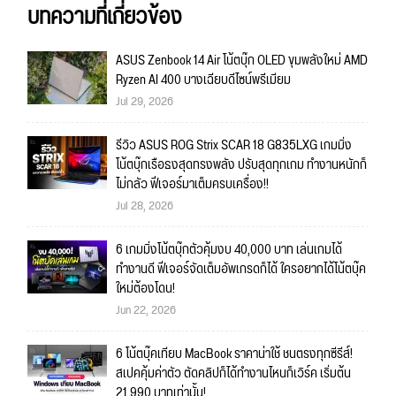
บทความที่เกี่ยวข้อง
ASUS Zenbook 14 Air โน้ตบุ๊ก OLED ขุมพลังใหม่ AMD
Ryzen AI 400 บางเฉียบดีไซน์พรีเมียม
Jul 29, 2026
รีวิว ASUS ROG Strix SCAR 18 G835LXG เกมมิ่ง
โน้ตบุ๊กเรือธงสุดทรงพลัง ปรับสุดทุกเกม ทำงานหนักก็
ไม่กลัว ฟีเจอร์มาเต็มครบเครื่อง!!
Jul 28, 2026
6 เกมมิ่งโน้ตบุ๊กตัวคุ้มงบ 40,000 บาท เล่นเกมได้
ทำงานดี ฟีเจอร์จัดเต็มอัพเกรดก็ได้ ใครอยากได้โน้ตบุ๊ค
ใหม่ต้องโดน!
Jun 22, 2026
6 โน้ตบุ๊คเทียบ MacBook ราคาน่าใช้ ชนตรงทุกซีรีส์!
สเปคคุ้มค่าตัว ตัดคลิปก็ได้ทำงานไหนก็เวิร์ค เริ่มต้น
21,990 บาทเท่านั้น!