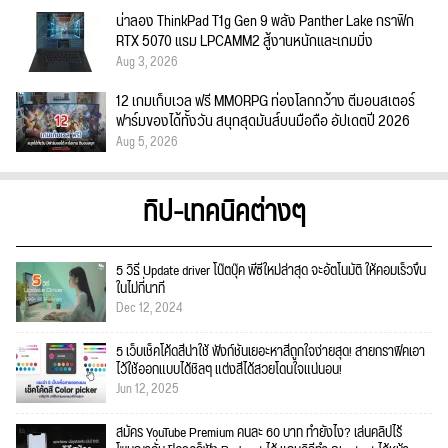
น่าลอง ThinkPad T1g Gen 9 พลัง Panther Lake กราฟิก
RTX 5070 แรม LPCAMM2 สู้งานหนักและเกมมิ่ง
Aug 3, 2026
12 เกมเก็บเวล ฟรี MMORPG ท่องโลกกว้าง ตีมอนสเตอร์
ฟาร์มของได้ทั้งวัน สนุกสุดมันส์บนมือถือ อัปเดตปี 2026
Aug 5, 2026
ทิป-เทคนิคต่างๆ
5 วิธี Update driver โน๊ตบุ๊ค พีซีใหม่ล่าสุด จะอัตโนมัติ ให้คอมเร็วขึ้น
ในไม่กี่นาที
Dec 12, 2024
5 เว็บเช็คโค้ดสีน่าใช้ ฟังก์ชั่นเยอะหาสีถูกใจง่ายสุด! สายกราฟิคเอา
ไว้ใช้ออกแบบได้ชิลๆ แต่งสีได้สวยโดนใจแน่นอน!
Jun 12, 2025
สมัคร YouTube Premium คนละ 60 บาท ทำยังไง? เล่นคลิปไร้