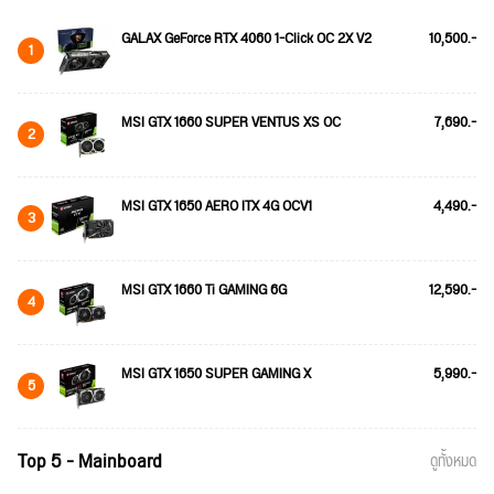
GALAX GeForce RTX 4060 1-Click OC 2X V2
10,500.-
1
MSI GTX 1660 SUPER VENTUS XS OC
7,690.-
2
MSI GTX 1650 AERO ITX 4G OCV1
4,490.-
3
MSI GTX 1660 Ti GAMING 6G
12,590.-
4
MSI GTX 1650 SUPER GAMING X
5,990.-
5
Top 5 - Mainboard
ดูทั้งหมด