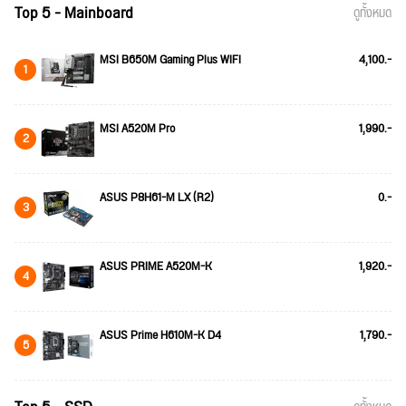
Top 5 - Mainboard
ดูทั้งหมด
MSI B650M Gaming Plus WIFI
4,100.-
1
MSI A520M Pro
1,990.-
2
ASUS P8H61-M LX (R2)
0.-
3
ASUS PRIME A520M-K
1,920.-
4
ASUS Prime H610M-K D4
1,790.-
5