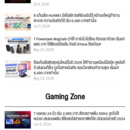
Jul 4, 2026
6 แท็บเล็ต HUAWEI มีสไตลัส ต่อคีย์บอร์ดได้ หน้าจอใหญ่ทำงาน
สะดวก ความบันเทิงก็ดี เริ่ม 6,490 บาทเท่านั้น!
Jul 17, 2026
7 Powerbank MagSafe น่าใช้ ชาร์จไวไม่ร้อน ติดจอมาด้วย! เริ่มแค่
885 บาท ได้ฟีเจอร์จัดเต็ม ใครมี iPhone ต้องโดน!!
May 20, 2026
ซื้อแท็บเล็ตซัมซุงรุ่นไหนดีในปี 2026 ให้ทำงานเหมือนโน้ตบุ๊ค ดูหนังก็
ดี เล่นเกมก็ลื่น! ถูกใจสายบันเทิง ตอบโจทย์คนทำงานสุด! เริ่มแค่
6,490 บาทเท่านั้น!
May 23, 2026
Gaming Zone
7 จอคอม 24 นิ้ว เริ่ม 2,660 บาท สีสวยภาพลื่น 100Hz ถูกใจไร้
หน่วง! เล่นเกมเพลิน สีสันสดใสสายกราฟิคก็รัก อัปเดตปลายปี 2024
Oct 5, 2024