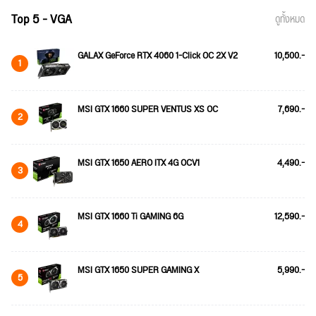
Top 5 - VGA
ดูทั้งหมด
GALAX GeForce RTX 4060 1-Click OC 2X V2
10,500.-
1
MSI GTX 1660 SUPER VENTUS XS OC
7,690.-
2
MSI GTX 1650 AERO ITX 4G OCV1
4,490.-
3
MSI GTX 1660 Ti GAMING 6G
12,590.-
4
MSI GTX 1650 SUPER GAMING X
5,990.-
5