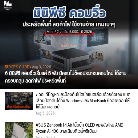
BUYER'S GUIDE
• Aug 3, 2026
6 มินิพีซี คอมจิ๋วเริ่มแค่ 5 พัน มีครบไม่ต้องประกอบคอมใหม่ ใช้งาน
ครอบคลุม ลดค่าไฟ ประหยัดพื้นที่
7 วิธีแก้ปัญหาและป้องกันโน๊ตบุ๊คแบตเสื่อมด้วยตัวเอง แบต
เสื่อมป้องกันได้ทั้ง Windows และ MacBook ยืดอายุคอมให้
ใช้ได้อีกหลายปี!
Aug 5, 2026
ASUS Zenbook 14 Air โน้ตบุ๊ก OLED ขุมพลังใหม่ AMD
Ryzen AI 400 บางเฉียบดีไซน์พรีเมียม
Jul 29, 2026