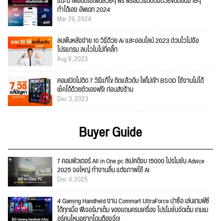
แนะนำฟอนต์ไอโฟนสวยๆ ฟรี พร้อมวิธีติดตั้งด้วยขั้นตอนง่ายๆ
ทำได้เอง อัพเดท 2024
Mar 29, 2024
ลบพื้นหลังง่าย 10 วิธีด้วย Ai และออนไลน์ 2023 ด่วนไวไม่ง้อ
โปรแกรม ลบไวในไม่กี่คลิ๊ก
Aug 9, 2023
คอมเปิดไม่ติด 7 วิธีแก้ไข ติดแล้วดับ ไฟไม่เข้า BSOD ใช้งานไม่ได้
เช็คได้ด้วยตัวเองฟรี! ก่อนส่งร้าน
Dec 3, 2023
Buyer Guide
7 คอมพิวเตอร์ All in One pc สเปคดีงบ 15000 โปรโมชั่น Advice
2025 จอใหญ่ ทำงานลื่น แต่งภาพใช้ AI
Dec 4, 2025
4 Gaming Handheld งาน Commart UltraForce น่าซื้อ เล่นเกมพีซี
ได้ทุกเมื่อ ฟีเจอร์มาเต็ม ของแถมครบเครื่อง โปรโมชั่นจัดเต็ม เกมเม
อร์คนไหนอยากโดนต้องจัด!