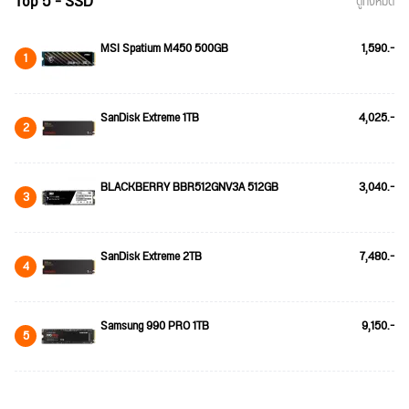
Top 5 - SSD
ดูทั้งหมด
MSI Spatium M450 500GB
1,590.-
1
SanDisk Extreme 1TB
4,025.-
2
BLACKBERRY BBR512GNV3A 512GB
3,040.-
3
SanDisk Extreme 2TB
7,480.-
4
Samsung 990 PRO 1TB
9,150.-
5