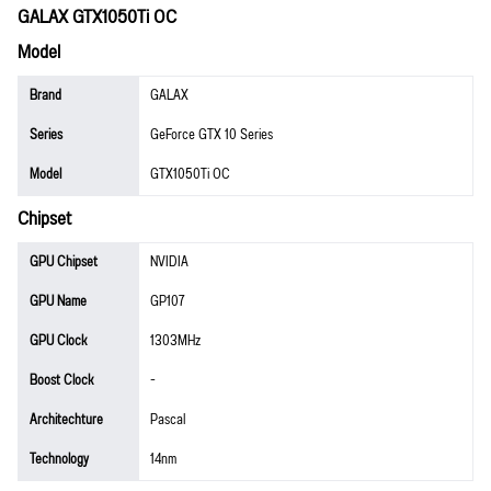
GALAX GTX1050Ti OC
Model
Brand
GALAX
Series
GeForce GTX 10 Series
Model
GTX1050Ti OC
Chipset
GPU Chipset
NVIDIA
GPU Name
GP107
GPU Clock
1303MHz
Boost Clock
-
Architechture
Pascal
Technology
14nm