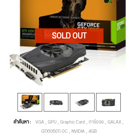
คำค้นหา :
VGA
GPU
Graphic Card
การ์ดจอ
GALAX
GTX1050Ti OC
NVIDIA
4GB