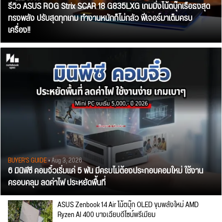
รีวิว ASUS ROG Strix SCAR 18 G835LXG เกมมิ่งโน้ตบุ๊กเรือธงสุด
ทรงพลัง ปรับสุดทุกเกม ทำงานหนักก็ไม่กลัว ฟีเจอร์มาเต็มครบ
เครื่อง!!
BUYER'S GUIDE
• Aug 3, 2026
6 มินิพีซี คอมจิ๋วเริ่มแค่ 5 พัน มีครบไม่ต้องประกอบคอมใหม่ ใช้งาน
ครอบคลุม ลดค่าไฟ ประหยัดพื้นที่
ASUS Zenbook 14 Air โน้ตบุ๊ก OLED ขุมพลังใหม่ AMD
Ryzen AI 400 บางเฉียบดีไซน์พรีเมียม