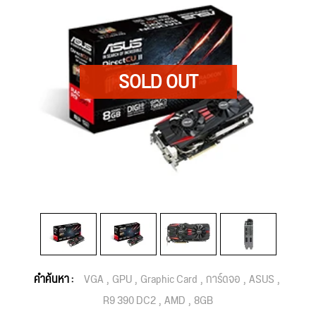
คำค้นหา :
VGA
GPU
Graphic Card
การ์ดจอ
ASUS
R9 390 DC2
AMD
8GB