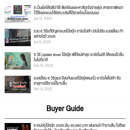
5 เว็บเช็คโค้ดสีน่าใช้ ฟังก์ชั่นเยอะหาสีถูกใจง่ายสุด! สายกราฟิคเอา
ไว้ใช้ออกแบบได้ชิลๆ แต่งสีได้สวยโดนใจแน่นอน!
Jun 12, 2025
รวม 6 วิธีแก้ปัญหาแบตโน้ตบุ๊ก ชาร์จไม่เข้า เปิดไม่ติด แบตเสื่อม ทำ
อย่างไรปี 2026
Jun 8, 2026
5 วิธี Update driver โน๊ตบุ๊ค พีซีใหม่ล่าสุด จะอัตโนมัติ ให้คอมเร็วขึ้น
ในไม่กี่นาที
Dec 12, 2024
แบตเสื่อม 6 วิธีดูแล ป้องกันแบตโน๊ตบุ๊คหมดไว ชาร์จไฟไม่เข้า ยืด
อายุการใช้งานได้นานขึ้น
Feb 13, 2025
Buyer Guide
6 เกมมิ่งโน้ตบุ๊ก 2026 เริ่ม 40,990 บาท เล่นเกมดี ทำงานลื่น ไม่ต้อง