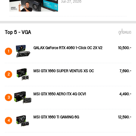
Jun 27, 2026
Top 5 - VGA
ดูทั้งหมด
GALAX GeForce RTX 4060 1-Click OC 2X V2
10,500.-
1
MSI GTX 1660 SUPER VENTUS XS OC
7,690.-
2
MSI GTX 1650 AERO ITX 4G OCV1
4,490.-
3
MSI GTX 1660 Ti GAMING 6G
12,590.-
4