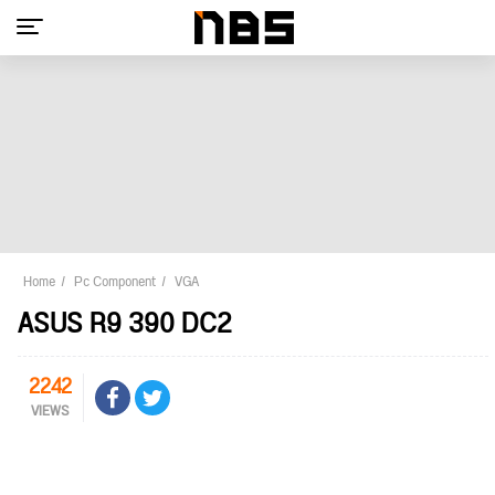
Home
Pc Component
VGA
ASUS R9 390 DC2
2242
VIEWS