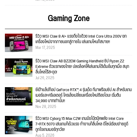
Gaming Zone
รีวิว MSI Claw 8 AI+ แรงถึงใจด้วย Intel Core Ultra 200V ยก
เครื่องใหม่จากภายนอกสู่ภายใน เล่นเกมไหนก็สบาย!!
Mar 17, 2025
รีวิว MSI Claw A8 BZ2EM Gaming Handheld ชิป Ryzen Z2
Extreme ตัวแรกของไทย! ปลดล็อคให้เล่นเกมได้เต็มอิ่มทุกเมื่อ สนุก
ลื่นไหลไร้สะดุด!
Jul 26, 2025
ชี้เป้าแล็ปท็อป GeForce RTX™ 4 รุ่นเด็ด ที่มาพร้อมชิป AI สำหรับเกม
เมอร์และครีเอเตอร์ ใครเล็งเปลี่ยนเครื่องใหม่ต้องโดน! เริ่มต้น
34,990 บาทเท่านั้น!!
Nov 28, 2025
รีวิว MSI Cyborg 15 Max C2W เกมมิ่งโน้ตบุ๊คพลัง Intel Core
7+RTX 5070 เล่นเกมก็เร็วแรง ทำงานก็ลื่นไหล ดีไซน์เรียบง่ายดูดี
ถูกใจเกมเมอร์ทุกวัย!
Aug 5, 2026