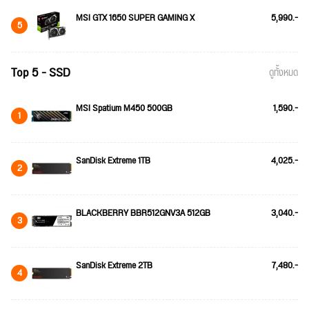
MSI GTX 1650 SUPER GAMING X
5,990.-
5
Top 5 - SSD
ดูทั้งหมด
MSI Spatium M450 500GB
1,590.-
1
SanDisk Extreme 1TB
4,025.-
2
BLACKBERRY BBR512GNV3A 512GB
3,040.-
3
SanDisk Extreme 2TB
7,480.-
4