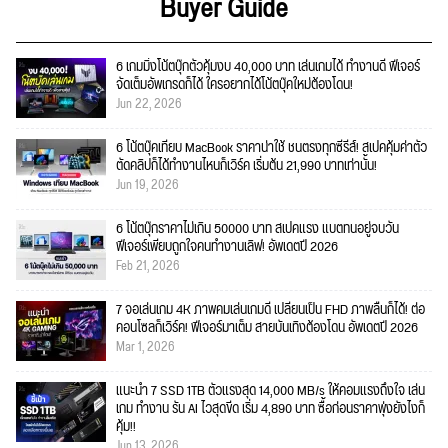
Buyer Guide
6 เกมมิ่งโน้ตบุ๊กตัวคุ้มงบ 40,000 บาท เล่นเกมได้ ทำงานดี ฟีเจอร์
จัดเต็มอัพเกรดก็ได้ ใครอยากได้โน้ตบุ๊คใหม่ต้องโดน!
Jun 22, 2026
6 โน้ตบุ๊คเทียบ MacBook ราคาน่าใช้ ชนตรงทุกซีรีส์! สเปคคุ้มค่าตัว
ตัดคลิปก็ได้ทำงานไหนก็เวิร์ค เริ่มต้น 21,990 บาทเท่านั้น!
Jun 19, 2026
6 โน้ตบุ๊กราคาไม่เกิน 50000 บาท สเปคแรง แบตทนอยู่จบวัน
ฟีเจอร์เพียบถูกใจคนทำงานเลิฟ! อัพเดตปี 2026
Feb 21, 2026
7 จอเล่นเกม 4K ภาพคมเล่นเกมดี เปลี่ยนเป็น FHD ภาพลื่นก็ได้! ต่อ
คอนโซลก็เวิร์ค! ฟีเจอร์มาเต็ม สายบันเทิงต้องโดน อัพเดตปี 2026
Mar 1, 2026
แนะนำ 7 SSD 1TB ตัวแรงสุด 14,000 MB/s ให้คอมแรงถึงใจ เล่น
เกม ทำงาน รัน AI ไวสุดขีด เริ่ม 4,890 บาท ซื้อก่อนราคาพุ่งยังไงก็
คุ้ม!!
Jun 13, 2026