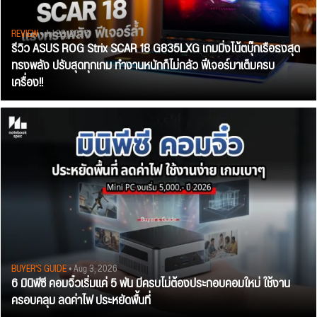
REVIEW
• Jul 28, 2026
รีวิว ASUS ROG Strix SCAR 18 G835LXG เกมมิ่งโน้ตบุ๊กเรือธงสุด
ทรงพลัง ปรับสุดทุกเกม ทำงานหนักก็ไม่กลัว ฟีเจอร์มาเต็มครบ
เครื่อง!!
BUYER'S GUIDE
• Aug 3, 2026
6 มินิพีซี คอมจิ๋วเริ่มแค่ 5 พัน มีครบไม่ต้องประกอบคอมใหม่ ใช้งาน
ครอบคลุม ลดค่าไฟ ประหยัดพื้นที่