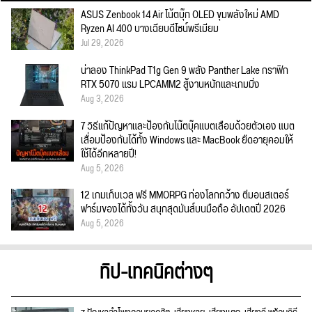
ASUS Zenbook 14 Air โน้ตบุ๊ก OLED ขุมพลังใหม่ AMD
Ryzen AI 400 บางเฉียบดีไซน์พรีเมียม
Jul 29, 2026
น่าลอง ThinkPad T1g Gen 9 พลัง Panther Lake กราฟิก
RTX 5070 แรม LPCAMM2 สู้งานหนักและเกมมิ่ง
Aug 3, 2026
7 วิธีแก้ปัญหาและป้องกันโน๊ตบุ๊คแบตเสื่อมด้วยตัวเอง แบต
เสื่อมป้องกันได้ทั้ง Windows และ MacBook ยืดอายุคอมให้
ใช้ได้อีกหลายปี!
Aug 5, 2026
12 เกมเก็บเวล ฟรี MMORPG ท่องโลกกว้าง ตีมอนสเตอร์
ฟาร์มของได้ทั้งวัน สนุกสุดมันส์บนมือถือ อัปเดตปี 2026
Aug 5, 2026
ทิป-เทคนิคต่างๆ