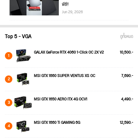
พีซี!!
Jun 29, 2026
Top 5 - VGA
ดูทั้งหมด
GALAX GeForce RTX 4060 1-Click OC 2X V2
10,500.-
1
MSI GTX 1660 SUPER VENTUS XS OC
7,690.-
2
MSI GTX 1650 AERO ITX 4G OCV1
4,490.-
3
MSI GTX 1660 Ti GAMING 6G
12,590.-
4