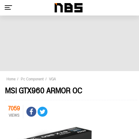
Home
Pc Component
VGA
MSI GTX960 ARMOR OC
7059
VIEWS