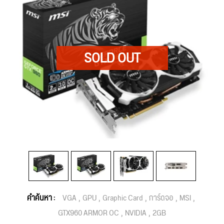
คำค้นหา :
VGA
GPU
Graphic Card
การ์ดจอ
MSI
GTX960 ARMOR OC
NVIDIA
2GB