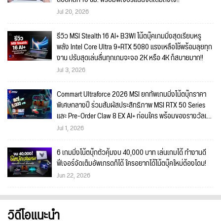
Jul 20, 2026
รีวิว MSI Stealth 16 AI+ B3WI โน้ตบุ๊คเกมมิ่งสุดเรียบหรู
พลัง Intel Core Ultra 9+RTX 5080 แรงเหลือใช้พร้อมลุยทุก
งาน ปรับสุดเล่นลื่นทุกเกมจะจอ 2K หรือ 4K ก็สบายมาก!!
Jul 3, 2026
Commart Ultraforce 2026 MSI ยกทัพเกมมิ่งโน้ตบุ๊กราคา
พิเศษกลางปี ร่วมสัมผัสประสิทธิภาพ MSI RTX 50 Series
และ Pre-Order Claw 8 EX AI+ ก่อนใคร พร้อมของรางวัลเข้า
ร่วมกิจกรรมในงาน!
Jul 1, 2026
6 เกมมิ่งโน้ตบุ๊กตัวคุ้มงบ 40,000 บาท เล่นเกมได้ ทำงานดี
ฟีเจอร์จัดเต็มอัพเกรดก็ได้ ใครอยากได้โน้ตบุ๊คใหม่ต้องโดน!
Jun 22, 2026
วิดีโอแนะนำ