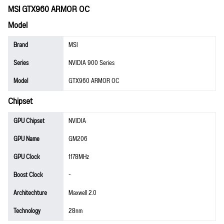
MSI GTX960 ARMOR OC
Model
Brand
MSI
Series
NVIDIA 900 Series
Model
GTX960 ARMOR OC
Chipset
GPU Chipset
NVIDIA
GPU Name
GM206
GPU Clock
1178MHz
Boost Clock
-
Architechture
Maxwell 2.0
Technology
28nm