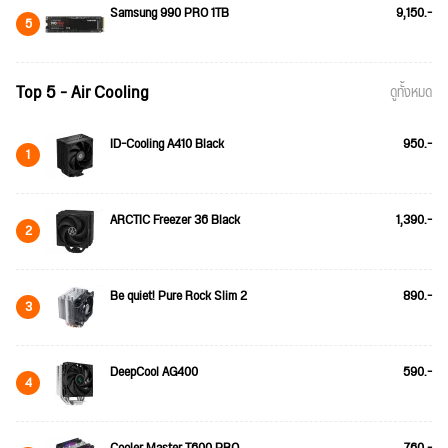
Samsung 990 PRO 1TB
9,150.-
5
Top 5 - Air Cooling
ดูทั้งหมด
ID-Cooling A410 Black
950.-
1
ARCTIC Freezer 36 Black
1,390.-
2
Be quiet! Pure Rock Slim 2
890.-
3
DeepCool AG400
590.-
4
Cooler Master T600 PRO
760.-