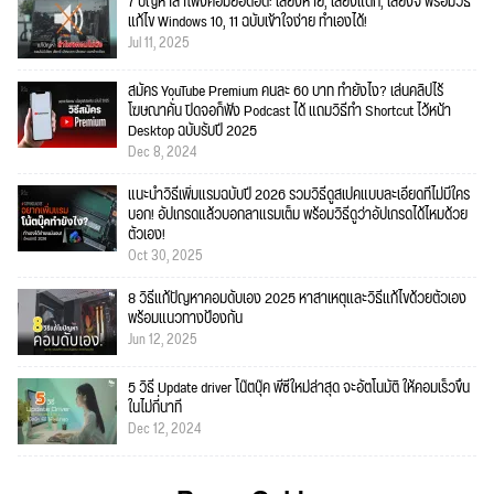
7 ปัญหาลำโพงคอมยอดฮิต: เสียงหาย, เสียงแตก, เสียงจี่ พร้อมวิธี
แก้ไข Windows 10, 11 ฉบับเข้าใจง่าย ทำเองได้!
Jul 11, 2025
สมัคร YouTube Premium คนละ 60 บาท ทำยังไง? เล่นคลิปไร้
โฆษณาคั่น ปิดจอก็ฟัง Podcast ได้ แถมวิธีทำ Shortcut ไว้หน้า
Desktop ฉบับรับปี 2025
Dec 8, 2024
แนะนำวิธีเพิ่มแรมฉบับปี 2026 รวมวิธีดูสเปคแบบละเอียดที่ไม่มีใคร
บอก! อัปเกรดแล้วบอกลาแรมเต็ม พร้อมวิธีดูว่าอัปเกรดได้ไหมด้วย
ตัวเอง!
Oct 30, 2025
8 วิธีแก้ปัญหาคอมดับเอง 2025 หาสาเหตุและวิธีแก้ไขด้วยตัวเอง
พร้อมแนวทางป้องกัน
Jun 12, 2025
5 วิธี Update driver โน๊ตบุ๊ค พีซีใหม่ล่าสุด จะอัตโนมัติ ให้คอมเร็วขึ้น
ในไม่กี่นาที
Dec 12, 2024