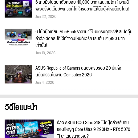
6 เกมมิ่งโน้ตบุ๊กตัวคุ้มงบ 40,000 บาท เล่นเกมได้ ทำงานดี
ฟีเจอร์จัดเต็มอัพเกรดก็ได้ ใครอยากได้โน้ตบุ๊คใหม่ต้องโดน!
Jun 22, 2026
6 โน้ตบุ๊คเทียบ MacBook ราคาน่าใช้ ชนตรงทุกซีรีส์! สเปคคุ้ม
ค่าตัว ตัดคลิปก็ได้ทำงานไหนก็เวิร์ค เริ่มต้น 21,990 บาท
เท่านั้น!
Jun 19, 2026
ASUS Republic of Gamers ฉลองครบรอบ 20 ปีแห่ง
นวัตกรรมในงาน Computex 2026
Jun 4, 2026
วิดีโอแนะนำ
รีวิว ASUS ROG Strix G18 โน้ตบุ๊คสำหรับคน
ชอบใหญ่ๆ Core Ultra 9 290HX + RTX 5070
Ti น่าโดนขนาดไหน?