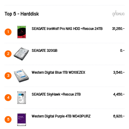
Top 5 - Harddisk
ดูทั้งหมด
SEAGATE IronWolf Pro NAS HDD +Rescue 24TB
31,260.-
1
SEAGATE 320GB
0.-
2
Western Digital Blue 1TB WD10EZEX
3,540.-
3
SEAGATE SkyHawk +Rescue 2TB
4,450.-
4
Western Digital Purple 4TB WD43PURZ
6,920.-
5