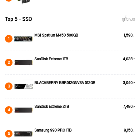
Top 5 - SSD
ดูทั้งหมด
MSI Spatium M450 500GB
1,590.-
1
SanDisk Extreme 1TB
4,025.-
2
BLACKBERRY BBR512GNV3A 512GB
3,040.-
3
SanDisk Extreme 2TB
7,480.-
4
Samsung 990 PRO 1TB
9,150.-
5