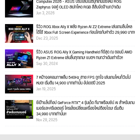
Computex 2026 - ASUS ปรับไลน์โน้ตบุ๊กเกมมิ่งใหม่ ROG
Zephyrus จอคู่ OLED สเปกโหด RGB สีสันจัดจ้านกว่าเดิม
Jun 3, 2026
รีวิว ROG Xbox Ally X พลัง Ryzen AI Z2 Extreme เล่นเกมลื่นไหล
ได้ใช้ Xbox Full Screen Experience ก่อนใครกับค่าตัว 29,990 บาท!
Dec 23, 2025
รีวิว ASUS ROG Ally X Gaming Handheld ที่ดีสุด ณ ตอนนี้ AMD
Ryzen Z1 Extreme เล่นลื่นทุกเกม! แบตฯ ทนกว่าเดิมเท่าตัว!!
Sep 30, 2024
7 หน้าจอคอมภาพลื่น 540Hz สาย FPS ถูกใจ เล่นเกมไหนก็วินไป
หมด! เริ่มต้น 14,900 บาทเท่านั้น อัปเดตปี 2025
Jan 19, 2025
ชี้เป้าแล็ปท็อป GeForce RTX™ 4 รุ่นเด็ด ที่มาพร้อมชิป AI สำหรับเกม
เมอร์และครีเอเตอร์ ใครเล็งเปลี่ยนเครื่องใหม่ต้องโดน! เริ่มต้น
34,990 บาทเท่านั้น!!
Nov 28, 2025