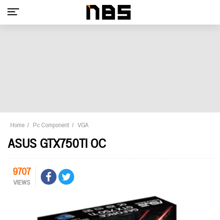
Home
Pc Component
VGA
ASUS GTX750TI OC
9707
VIEWS