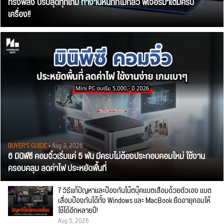
ทรงพลัง ปรับสุดทุกเกม ทำงานหนักก็ไม่กลัว ฟีเจอร์มาเต็มครบ
เครื่อง!!
BUYER'S GUIDE
• Aug 3, 2026
6 มินิพีซี คอมจิ๋วเริ่มแค่ 5 พัน มีครบไม่ต้องประกอบคอมใหม่ ใช้งาน
ครอบคลุม ลดค่าไฟ ประหยัดพื้นที่
7 วิธีแก้ปัญหาและป้องกันโน๊ตบุ๊คแบตเสื่อมด้วยตัวเอง แบต
เสื่อมป้องกันได้ทั้ง Windows และ MacBook ยืดอายุคอมให้
ใช้ได้อีกหลายปี!
Aug 5, 2026