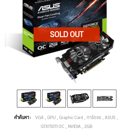
คำค้นหา :
VGA
GPU
Graphic Card
การ์ดจอ
ASUS
GTX750TI OC
NVIDIA
2GB