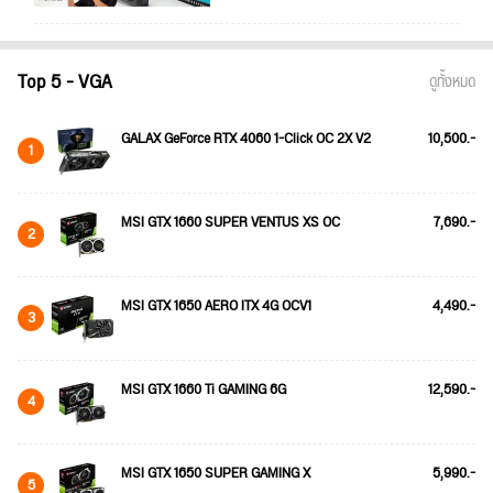
Top 5 - VGA
ดูทั้งหมด
GALAX GeForce RTX 4060 1-Click OC 2X V2
10,500.-
1
MSI GTX 1660 SUPER VENTUS XS OC
7,690.-
2
MSI GTX 1650 AERO ITX 4G OCV1
4,490.-
3
MSI GTX 1660 Ti GAMING 6G
12,590.-
4
MSI GTX 1650 SUPER GAMING X
5,990.-
5