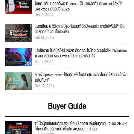
โฆษณาคั่น ปิดจอก็ฟัง Podcast ได้ แถมวิธีทำ Shortcut ไว้หน้า
Desktop ฉบับรับปี 2025
Dec 8, 2024
แบตเสื่อม 6 วิธีดูแล ป้องกันแบตโน๊ตบุ๊คหมดไว ชาร์จไฟไม่เข้า ยืด
อายุการใช้งานได้นานขึ้น
Feb 13, 2025
เปิดใช้งาน โน๊ตบุ๊คใหม่ 2025 ตั้งค่าอะไรบ้าง ฉบับมือใหม่ Windows
11 ลงทะเบียน MS Office โปรแกรมฟรีน่าใช้
Jan 15, 2025
5 วิธี Update driver โน๊ตบุ๊ค พีซีใหม่ล่าสุด จะอัตโนมัติ ให้คอมเร็วขึ้น
ในไม่กี่นาที
Dec 12, 2024
Buyer Guide
7 โน้ตบุ๊กเล่นเกมตัวแรงน่าโดนปี 2026 เล่นลื่นทุกเกม จะจอ 2K 4K
ก็ไหว! ฟีเจอร์มาเต็ม เริ่มต้น 46,990.- เท่านั้น!