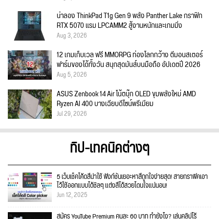
น่าลอง ThinkPad T1g Gen 9 พลัง Panther Lake กราฟิก
RTX 5070 แรม LPCAMM2 สู้งานหนักและเกมมิ่ง
Aug 3, 2026
12 เกมเก็บเวล ฟรี MMORPG ท่องโลกกว้าง ตีมอนสเตอร์
ฟาร์มของได้ทั้งวัน สนุกสุดมันส์บนมือถือ อัปเดตปี 2026
Aug 5, 2026
ASUS Zenbook 14 Air โน้ตบุ๊ก OLED ขุมพลังใหม่ AMD
Ryzen AI 400 บางเฉียบดีไซน์พรีเมียม
Jul 29, 2026
ทิป-เทคนิคต่างๆ
5 เว็บเช็คโค้ดสีน่าใช้ ฟังก์ชั่นเยอะหาสีถูกใจง่ายสุด! สายกราฟิคเอา
ไว้ใช้ออกแบบได้ชิลๆ แต่งสีได้สวยโดนใจแน่นอน!
Jun 12, 2025
สมัคร YouTube Premium คนละ 60 บาท ทำยังไง? เล่นคลิปไร้