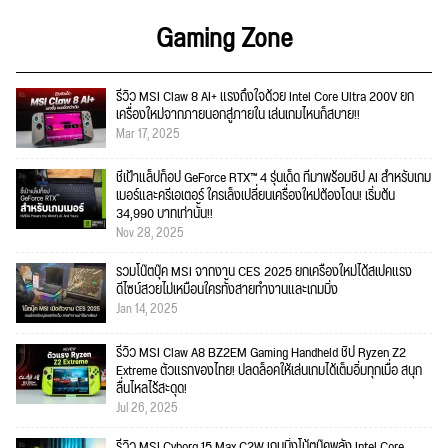
Gaming Zone
รีวิว MSI Claw 8 AI+ แรงถึงใจด้วย Intel Core Ultra 200V ยก
เครื่องใหม่จากภายนอกสู่ภายใน เล่นเกมไหนก็สบาย!!
Mar 17, 2025
ชี้เป้าแล็ปท็อป GeForce RTX™ 4 รุ่นเด็ด ที่มาพร้อมชิป AI สำหรับเกม
เมอร์และครีเอเตอร์ ใครเล็งเปลี่ยนเครื่องใหม่ต้องโดน! เริ่มต้น
34,990 บาทเท่านั้น!!
Nov 28, 2025
รวมโน๊ตบุ๊ค MSI จากงาน CES 2025 ยกเครื่องใหม่ได้สเปคแรง
ดีไซน์สวยไม่เหมือนใครทั้งสายทำงานและเกมมิ่ง
Jan 14, 2025
รีวิว MSI Claw A8 BZ2EM Gaming Handheld ชิป Ryzen Z2
Extreme ตัวแรกของไทย! ปลดล็อคให้เล่นเกมได้เต็มอิ่มทุกเมื่อ สนุก
ลื่นไหลไร้สะดุด!
Jul 26, 2025
รีวิว MSI Cyborg 15 Max C2W เกมมิ่งโน้ตบุ๊คพลัง Intel Core