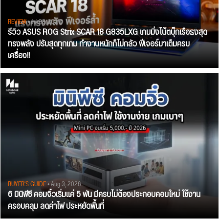
REVIEW
• Jul 28, 2026
รีวิว ASUS ROG Strix SCAR 18 G835LXG เกมมิ่งโน้ตบุ๊กเรือธงสุด
ทรงพลัง ปรับสุดทุกเกม ทำงานหนักก็ไม่กลัว ฟีเจอร์มาเต็มครบ
เครื่อง!!
BUYER'S GUIDE
• Aug 3, 2026
6 มินิพีซี คอมจิ๋วเริ่มแค่ 5 พัน มีครบไม่ต้องประกอบคอมใหม่ ใช้งาน
ครอบคลุม ลดค่าไฟ ประหยัดพื้นที่