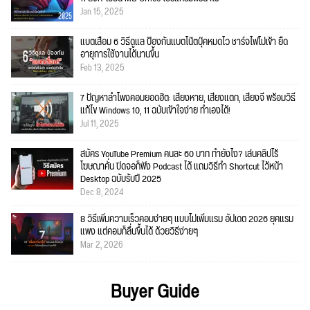
Jan 15, 2025
แบตเสื่อม 6 วิธีดูแล ป้องกันแบตโน๊ตบุ๊คหมดไว ชาร์จไฟไม่เข้า ยืด
อายุการใช้งานได้นานขึ้น
Feb 13, 2025
7 ปัญหาลำโพงคอมยอดฮิต: เสียงหาย, เสียงแตก, เสียงจี่ พร้อมวิธี
แก้ไข Windows 10, 11 ฉบับเข้าใจง่าย ทำเองได้!
Jul 11, 2025
สมัคร YouTube Premium คนละ 60 บาท ทำยังไง? เล่นคลิปไร้
โฆษณาคั่น ปิดจอก็ฟัง Podcast ได้ แถมวิธีทำ Shortcut ไว้หน้า
Desktop ฉบับรับปี 2025
Dec 8, 2024
8 วิธีเพิ่มความเร็วคอมง่ายๆ แบบไม่เพิ่มแรม อัปเดต 2026 ยุคแรม
แพง แต่คอมก็ลื่นขึ้นได้ ด้วยวิธีง่ายๆ
Mar 2, 2026
Buyer Guide