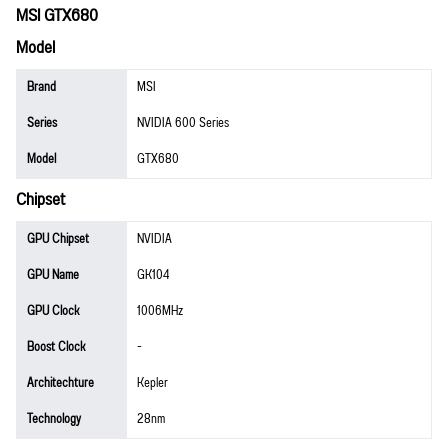
MSI GTX680
Model
Brand
MSI
Series
NVIDIA 600 Series
Model
GTX680
Chipset
GPU Chipset
NVIDIA
GPU Name
GK104
GPU Clock
1006MHz
Boost Clock
-
Architechture
Kepler
Technology
28nm