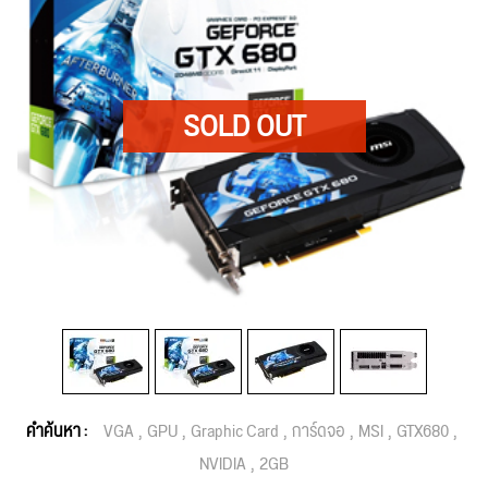
คำค้นหา :
VGA
GPU
Graphic Card
การ์ดจอ
MSI
GTX680
NVIDIA
2GB