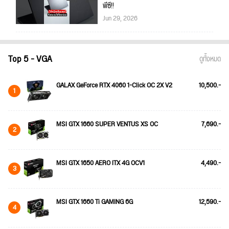
พีซี!!
Jun 29, 2026
Top 5 - VGA
ดูทั้งหมด
GALAX GeForce RTX 4060 1-Click OC 2X V2
10,500.-
1
MSI GTX 1660 SUPER VENTUS XS OC
7,690.-
2
MSI GTX 1650 AERO ITX 4G OCV1
4,490.-
3
MSI GTX 1660 Ti GAMING 6G
12,590.-
4