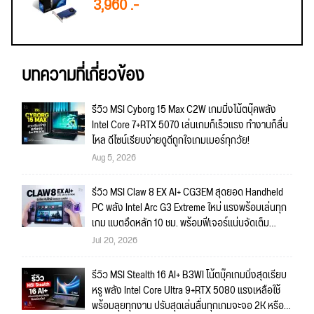
3,960 .-
บทความที่เกี่ยวข้อง
รีวิว MSI Cyborg 15 Max C2W เกมมิ่งโน้ตบุ๊คพลัง
Intel Core 7+RTX 5070 เล่นเกมก็เร็วแรง ทำงานก็ลื่น
ไหล ดีไซน์เรียบง่ายดูดีถูกใจเกมเมอร์ทุกวัย!
Aug 5, 2026
รีวิว MSI Claw 8 EX AI+ CG3EM สุดยอด Handheld
PC พลัง Intel Arc G3 Extreme ใหม่ แรงพร้อมเล่นทุก
เกม แบตอึดหลัก 10 ชม. พร้อมฟีเจอร์แน่นจัดเต็ม
ถึงใจ!!
Jul 20, 2026
รีวิว MSI Stealth 16 AI+ B3WI โน้ตบุ๊คเกมมิ่งสุดเรียบ
หรู พลัง Intel Core Ultra 9+RTX 5080 แรงเหลือใช้
พร้อมลุยทุกงาน ปรับสุดเล่นลื่นทุกเกมจะจอ 2K หรือ