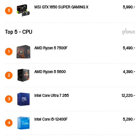
MSI GTX 1650 SUPER GAMING X
5,990.-
5
Top 5 - CPU
ดูทั้งหมด
AMD Ryzen 5 7500F
5,490.-
1
AMD Ryzen 5 5600
4,390.-
2
Intel Core Ultra 7 265
12,220.-
3
Intel Core i5-12400F
5,290.-
4