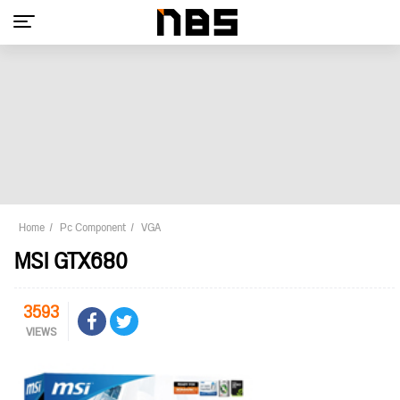
Home
Pc Component
VGA
MSI GTX680
3593
VIEWS