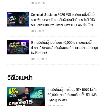
4K ก็สบายมาก!!
Jul 3, 2026
Commart Ultraforce 2026 MSI ยกทัพเกมมิ่งโน้ตบุ๊ก
ราคาพิเศษกลางปี ร่วมสัมผัสประสิทธิภาพ MSI RTX
50 Series และ Pre-Order Claw 8 EX AI+ ก่อนใคร
พร้อมของรางวัลเข้าร่วมกิจกรรมในงาน!
Jul 1, 2026
6 เกมมิ่งโน้ตบุ๊กตัวคุ้มงบ 40,000 บาท เล่นเกมได้
ทำงานดี ฟีเจอร์จัดเต็มอัพเกรดก็ได้ ใครอยากได้โน้ตบุ๊ค
ใหม่ต้องโดน!
Jun 22, 2026
วิดีโอแนะนำ
เกมมิ่งโน้ตบุ๊คการ์ดจอ RTX 5070 ไม่เกิน
60,000 บาทมันต้องเครื่องนี้! | รีวิว MSI
Cyborg 15 Max
Jul 25, 2026