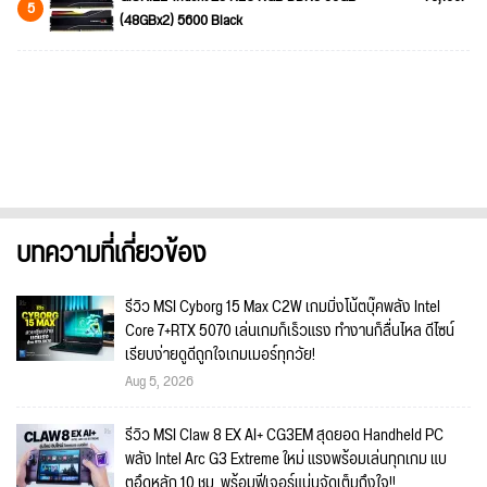
5
(48GBx2) 5600 Black
บทความที่เกี่ยวข้อง
รีวิว MSI Cyborg 15 Max C2W เกมมิ่งโน้ตบุ๊คพลัง Intel
Core 7+RTX 5070 เล่นเกมก็เร็วแรง ทำงานก็ลื่นไหล ดีไซน์
เรียบง่ายดูดีถูกใจเกมเมอร์ทุกวัย!
Aug 5, 2026
รีวิว MSI Claw 8 EX AI+ CG3EM สุดยอด Handheld PC
พลัง Intel Arc G3 Extreme ใหม่ แรงพร้อมเล่นทุกเกม แบ
ตอึดหลัก 10 ชม. พร้อมฟีเจอร์แน่นจัดเต็มถึงใจ!!