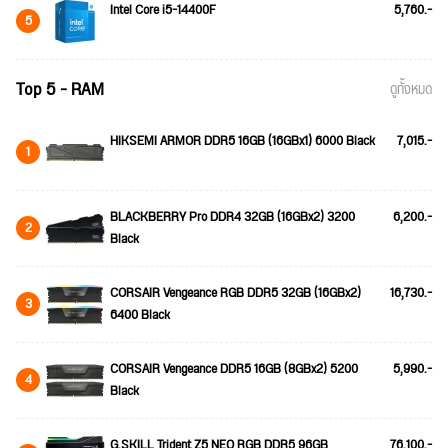
Intel Core i5-14400F
5,760.-
5
Top 5 - RAM
ดูทั้งหมด
HIKSEMI ARMOR DDR5 16GB (16GBx1) 6000 Black
7,015.-
1
BLACKBERRY Pro DDR4 32GB (16GBx2) 3200
6,200.-
2
Black
CORSAIR Vengeance RGB DDR5 32GB (16GBx2)
16,730.-
3
6400 Black
CORSAIR Vengeance DDR5 16GB (8GBx2) 5200
5,990.-
4
Black
G.SKILL Trident Z5 NEO RGB DDR5 96GB
76,100.-