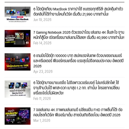
6 โน้ตบุ๊คเทียบ MacBook ราคาน่าใช้ ชนตรงทุกซีรีส์! สเปคคุ้มค่าตัว
ตัดคลิปก็ได้ทำงานไหนก็เวิร์ค เริ่มต้น 21,990 บาทเท่านั้น!
Jun 19, 2026
7 Gaming Notebook 2026 ตัวแรงน่าโดน เล่นเกม 4K ลื่นสะใจ งาน
หนักก็สู้มือ! เปิดเครื่องมาเล่นเกมได้เลย!! เริ่มต้น 40,990 บาทเท่านั้น!!
Feb 14, 2026
6 เกมมิ่งโน้ตบุ๊ก 100000 บาท สเปคแรงขั้นเทพ ตัวจบของเกมเมอร์
และครีเอเตอร์ ฟีเจอร์ครบเครื่อง แรงสุดไม่ง้อคอมประกอบ อัพเดตปี
2026
Apr 23, 2026
6 โน้ตบุ๊กบางเบาแบตอึด ไม่ง้อพาวเวอร์แบงค์ ไม่แคร์ปลั๊กไฟ! ใช้
งานข้ามวันได้ พกสะดวก เบาสุด 1.2 กก. เท่านั้น! ใครอยากเปลี่ยน
เครื่องจัดไปไม่ผิดหวัง!
Feb 11, 2026
7 จอเล่นเกม 4K ภาพคมเล่นเกมดี เปลี่ยนเป็น FHD ภาพลื่นก็ได้! ต่อ
คอนโซลก็เวิร์ค! ฟีเจอร์มาเต็ม สายบันเทิงต้องโดน อัพเดตปี 2026
Mar 1, 2026