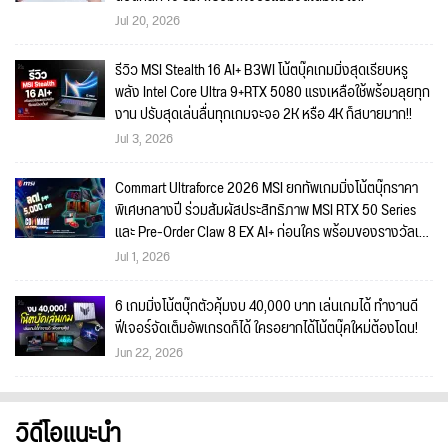
Jul 20, 2026
รีวิว MSI Stealth 16 AI+ B3WI โน้ตบุ๊คเกมมิ่งสุดเรียบหรู
พลัง Intel Core Ultra 9+RTX 5080 แรงเหลือใช้พร้อมลุยทุก
งาน ปรับสุดเล่นลื่นทุกเกมจะจอ 2K หรือ 4K ก็สบายมาก!!
Jul 3, 2026
Commart Ultraforce 2026 MSI ยกทัพเกมมิ่งโน้ตบุ๊กราคา
พิเศษกลางปี ร่วมสัมผัสประสิทธิภาพ MSI RTX 50 Series
และ Pre-Order Claw 8 EX AI+ ก่อนใคร พร้อมของรางวัลเข้า
ร่วมกิจกรรมในงาน!
Jul 1, 2026
6 เกมมิ่งโน้ตบุ๊กตัวคุ้มงบ 40,000 บาท เล่นเกมได้ ทำงานดี
ฟีเจอร์จัดเต็มอัพเกรดก็ได้ ใครอยากได้โน้ตบุ๊คใหม่ต้องโดน!
Jun 22, 2026
วิดีโอแนะนำ