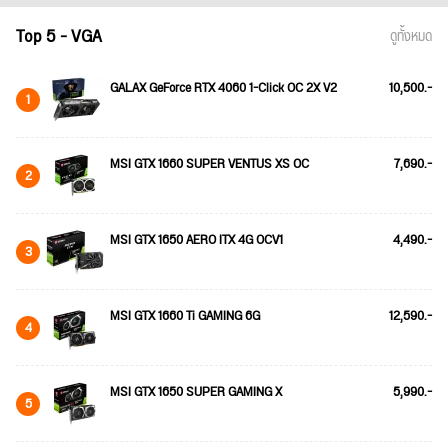
Top 5 - VGA
ดูทั้งหมด
GALAX GeForce RTX 4060 1-Click OC 2X V2
10,500.-
1
MSI GTX 1660 SUPER VENTUS XS OC
7,690.-
2
MSI GTX 1650 AERO ITX 4G OCV1
4,490.-
3
MSI GTX 1660 Ti GAMING 6G
12,590.-
4
MSI GTX 1650 SUPER GAMING X
5,990.-
5