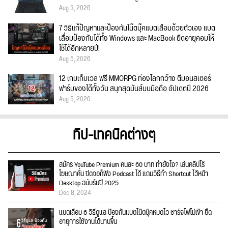
Aug 3, 2026
7 วิธีแก้ปัญหาและป้องกันโน๊ตบุ๊คแบตเสื่อมด้วยตัวเอง แบต
เสื่อมป้องกันได้ทั้ง Windows และ MacBook ยืดอายุคอมให้
ใช้ได้อีกหลายปี!
Aug 5, 2026
12 เกมเก็บเวล ฟรี MMORPG ท่องโลกกว้าง ตีมอนสเตอร์
ฟาร์มของได้ทั้งวัน สนุกสุดมันส์บนมือถือ อัปเดตปี 2026
Aug 5, 2026
ทิป-เทคนิคต่างๆ
สมัคร YouTube Premium คนละ 60 บาท ทำยังไง? เล่นคลิปไร้
โฆษณาคั่น ปิดจอก็ฟัง Podcast ได้ แถมวิธีทำ Shortcut ไว้หน้า
Desktop ฉบับรับปี 2025
Dec 8, 2024
แบตเสื่อม 6 วิธีดูแล ป้องกันแบตโน๊ตบุ๊คหมดไว ชาร์จไฟไม่เข้า ยืด
อายุการใช้งานได้นานขึ้น