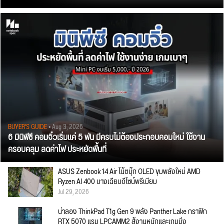
BUYER'S GUIDE
• Aug 3, 2026
6 มินิพีซี คอมจิ๋วเริ่มแค่ 5 พัน มีครบไม่ต้องประกอบคอมใหม่ ใช้งาน
ครอบคลุม ลดค่าไฟ ประหยัดพื้นที่
ASUS Zenbook 14 Air โน้ตบุ๊ก OLED ขุมพลังใหม่ AMD
Ryzen AI 400 บางเฉียบดีไซน์พรีเมียม
Jul 29, 2026
น่าลอง ThinkPad T1g Gen 9 พลัง Panther Lake กราฟิก
RTX 5070 แรม LPCAMM2 สู้งานหนักและเกมมิ่ง