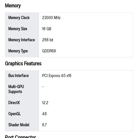
Memory
Memory Clock
23000 MHz
Memory Size
16 GB
Memory Interface
256 bit
Memory Type
GDDR6X
Graphics Features
Bus Interface
PCI Express 4.0 x16
Multi-GPU
-
Supports
DirectX
12.2
OpenGL
4.6
Shader Model
6.7
Port Connector