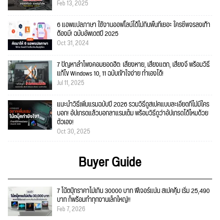
Feb 13, 2025
6 แอพแปลภาษา ใช้งานออฟไลน์ได้ไม่กินพื้นที่เยอะ ใครชีพจรลงเท้า
ต้องมี! ฉบับอัพเดตปี 2025
Oct 31, 2024
7 ปัญหาลำโพงคอมยอดฮิต: เสียงหาย, เสียงแตก, เสียงจี่ พร้อมวิธี
แก้ไข Windows 10, 11 ฉบับเข้าใจง่าย ทำเองได้!
Jul 11, 2025
แนะนำวิธีเพิ่มแรมฉบับปี 2026 รวมวิธีดูสเปคแบบละเอียดที่ไม่มีใคร
บอก! อัปเกรดแล้วบอกลาแรมเต็ม พร้อมวิธีดูว่าอัปเกรดได้ไหมด้วย
ตัวเอง!
Oct 30, 2025
Buyer Guide
7 โน้ตบุ๊กราคาไม่เกิน 30000 บาท ฟีเจอร์แน่น สเปคคุ้ม เริ่ม 25,490
บาท ก็พร้อมทำทุกงานเล็กใหญ่!!
Feb 7, 2026