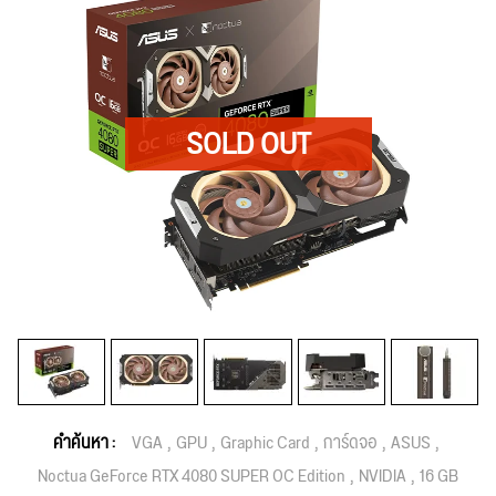
คำค้นหา :
VGA
GPU
Graphic Card
การ์ดจอ
ASUS
Noctua GeForce RTX 4080 SUPER OC Edition
NVIDIA
16 GB