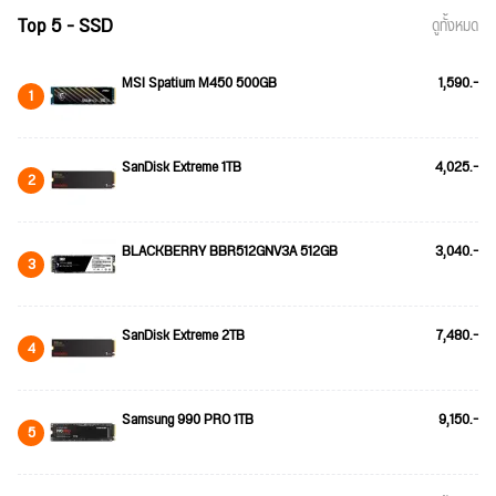
Top 5 - SSD
ดูทั้งหมด
MSI Spatium M450 500GB
1,590.-
1
SanDisk Extreme 1TB
4,025.-
2
BLACKBERRY BBR512GNV3A 512GB
3,040.-
3
SanDisk Extreme 2TB
7,480.-
4
Samsung 990 PRO 1TB
9,150.-
5