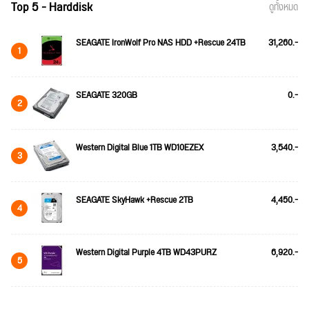
Top 5 - Harddisk
ดูทั้งหมด
SEAGATE IronWolf Pro NAS HDD +Rescue 24TB
31,260.-
1
SEAGATE 320GB
0.-
2
Western Digital Blue 1TB WD10EZEX
3,540.-
3
SEAGATE SkyHawk +Rescue 2TB
4,450.-
4
Western Digital Purple 4TB WD43PURZ
6,920.-
5