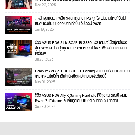
Dec 23, 2025
7 หน้าจอคอมภาพลื่น 540Hz สาย FPS ถูกใจ เล่นเกมไหนก็วินไป
หมด! เริ่มต้น 14,900 บาทเท่านั้น อัปเดตปี 2025
Jan 19, 2025
รีวิว ASUS ROG Strix SCAR 18 G835LXG เกมมิ่งโน้ตบุ๊กเรือธง
สุดทรงพลัง ปรับสุดทุกเกม ทำงานหนักก็ไม่กลัว ฟีเจอร์มาเต็มครบ
เครื่อง!!
Jul 28, 2026
Computex 2025: ROG และ TUF Gaming ขนเมนบอร์ดและ AIO รุ่น
ใหม่ เทคโนโลยีล้ำ เติมไลน์ผลิตใหม่ เกมเมอร์ได้ใช้ปีนี้
May 31, 2025
รีวิว ASUS ROG Ally X Gaming Handheld ที่ดีสุด ณ ตอนนี้ AMD
Ryzen Z1 Extreme เล่นลื่นทุกเกม! แบตฯ ทนกว่าเดิมเท่าตัว!!
Sep 30, 2024