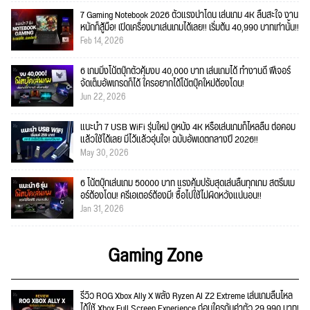
7 Gaming Notebook 2026 ตัวแรงน่าโดน เล่นเกม 4K ลื่นสะใจ งาน
หนักก็สู้มือ! เปิดเครื่องมาเล่นเกมได้เลย!! เริ่มต้น 40,990 บาทเท่านั้น!!
Feb 14, 2026
6 เกมมิ่งโน้ตบุ๊กตัวคุ้มงบ 40,000 บาท เล่นเกมได้ ทำงานดี ฟีเจอร์
จัดเต็มอัพเกรดก็ได้ ใครอยากได้โน้ตบุ๊คใหม่ต้องโดน!
Jun 22, 2026
แนะนำ 7 USB WiFi รุ่นใหม่ ดูหนัง 4K หรือเล่นเกมก็ไหลลื่น ต่อคอม
แล้วใช้ได้เลย มีไว้แล้วอุ่นใจ! ฉบับอัพเดตกลางปี 2026!!
May 30, 2026
6 โน้ตบุ๊กเล่นเกม 50000 บาท แรงคุ้มปรับสุดเล่นลื่นทุกเกม สตรีมเม
อร์ต้องโดน! ครีเอเตอร์ต้องมี! ซื้อไปใช้ไม่ผิดหวังแน่นอน!!
Jan 31, 2026
Gaming Zone
รีวิว ROG Xbox Ally X พลัง Ryzen AI Z2 Extreme เล่นเกมลื่นไหล
ได้ใช้ Xbox Full Screen Experience ก่อนใครกับค่าตัว 29,990 บาท!