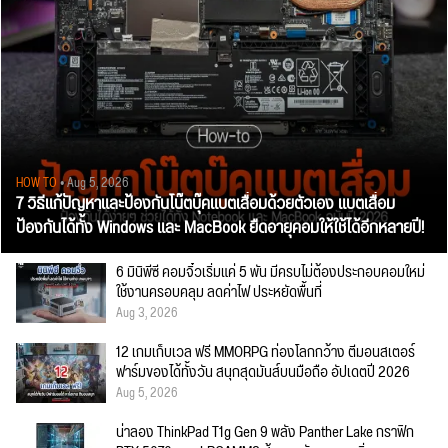
HOW TO
• Aug 5, 2026
7 วิธีแก้ปัญหาและป้องกันโน๊ตบุ๊คแบตเสื่อมด้วยตัวเอง แบตเสื่อม
ป้องกันได้ทั้ง Windows และ MacBook ยืดอายุคอมให้ใช้ได้อีกหลายปี!
6 มินิพีซี คอมจิ๋วเริ่มแค่ 5 พัน มีครบไม่ต้องประกอบคอมใหม่
ใช้งานครอบคลุม ลดค่าไฟ ประหยัดพื้นที่
Aug 3, 2026
12 เกมเก็บเวล ฟรี MMORPG ท่องโลกกว้าง ตีมอนสเตอร์
ฟาร์มของได้ทั้งวัน สนุกสุดมันส์บนมือถือ อัปเดตปี 2026
Aug 5, 2026
น่าลอง ThinkPad T1g Gen 9 พลัง Panther Lake กราฟิก