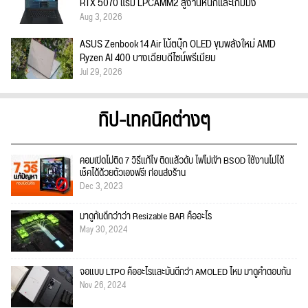
RTX 5070 แรม LPCAMM2 สู้งานหนักและเกมมิ่ง
Aug 3, 2026
ASUS Zenbook 14 Air โน้ตบุ๊ก OLED ขุมพลังใหม่ AMD
Ryzen AI 400 บางเฉียบดีไซน์พรีเมียม
Jul 29, 2026
ทิป-เทคนิคต่างๆ
คอมเปิดไม่ติด 7 วิธีแก้ไข ติดแล้วดับ ไฟไม่เข้า BSOD ใช้งานไม่ได้
เช็คได้ด้วยตัวเองฟรี! ก่อนส่งร้าน
Dec 3, 2023
มาดูกันดีกว่าว่า Resizable BAR คืออะไร
May 30, 2024
จอแบบ LTPO คืออะไรและมันดีกว่า AMOLED ไหม มาดูคำตอบกัน
Nov 26, 2024