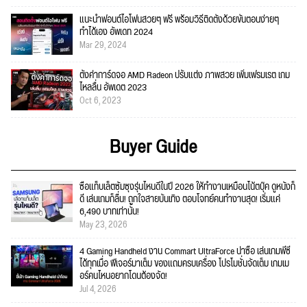
แนะนำฟอนต์ไอโฟนสวยๆ ฟรี พร้อมวิธีติดตั้งด้วยขั้นตอนง่ายๆ
ทำได้เอง อัพเดท 2024
Mar 29, 2024
ตั้งค่าการ์ดจอ AMD Radeon ปรับแต่ง ภาพสวย เพิ่มเฟรมเรต เกม
ไหลลื่น อัพเดต 2023
Oct 6, 2023
Buyer Guide
ซื้อแท็บเล็ตซัมซุงรุ่นไหนดีในปี 2026 ให้ทำงานเหมือนโน้ตบุ๊ค ดูหนังก็
ดี เล่นเกมก็ลื่น! ถูกใจสายบันเทิง ตอบโจทย์คนทำงานสุด! เริ่มแค่
6,490 บาทเท่านั้น!
May 23, 2026
4 Gaming Handheld งาน Commart UltraForce น่าซื้อ เล่นเกมพีซี
ได้ทุกเมื่อ ฟีเจอร์มาเต็ม ของแถมครบเครื่อง โปรโมชั่นจัดเต็ม เกมเม
อร์คนไหนอยากโดนต้องจัด!
Jul 4, 2026