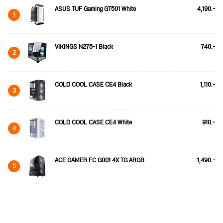
ASUS TUF Gaming GT501 White
4,190.-
1
VIKINGS N275-1 Black
740.-
2
COLD COOL CASE CE4 Black
1,110.-
3
COLD COOL CASE CE4 White
910.-
4
ACE GAMER FC G001 4X TG ARGB
1,490.-
5