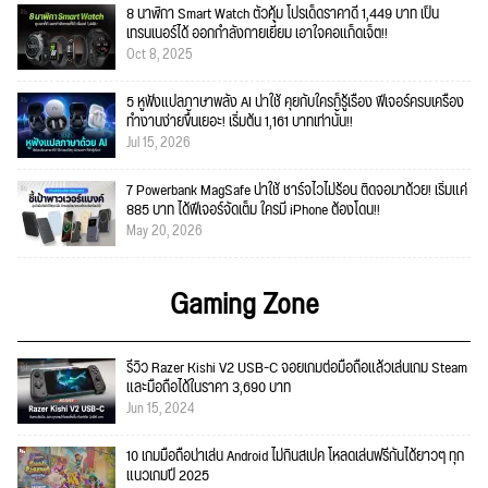
8 นาฬิกา Smart Watch ตัวคุ้ม โปรเด็ดราคาดี 1,449 บาท เป็น
เทรนเนอร์ได้ ออกกำลังกายเยี่ยม เอาใจคอแก็ดเจ็ต!!
Oct 8, 2025
5 หูฟังแปลภาษาพลัง AI น่าใช้ คุยกับใครก็รู้เรื่อง ฟีเจอร์ครบเครื่อง
ทำงานง่ายขึ้นเยอะ! เริ่มต้น 1,161 บาทเท่านั้น!!
Jul 15, 2026
7 Powerbank MagSafe น่าใช้ ชาร์จไวไม่ร้อน ติดจอมาด้วย! เริ่มแค่
885 บาท ได้ฟีเจอร์จัดเต็ม ใครมี iPhone ต้องโดน!!
May 20, 2026
Gaming Zone
รีวิว Razer Kishi V2 USB-C จอยเกมต่อมือถือแล้วเล่นเกม Steam
และมือถือได้ในราคา 3,690 บาท
Jun 15, 2024
10 เกมมือถือน่าเล่น Android ไม่กินสเปค โหลดเล่นฟรีกันได้ยาวๆ ทุก
แนวเกมปี 2025