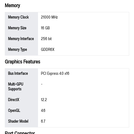
Memory
Memory Clock
21000 MHz
Memory Size
16 GB
Memory Interface
256 bit
Memory Type
GDDR6X
Graphics Features
Bus Interface
PCI Express 4.0 x16
Multi-GPU
-
Supports
DirectX
12.2
OpenGL
4.6
Shader Model
6.7
Port Connector