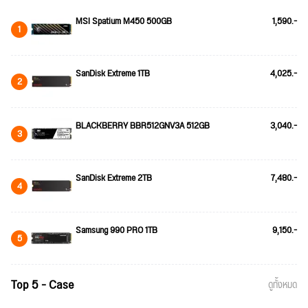
MSI Spatium M450 500GB
1,590.-
1
SanDisk Extreme 1TB
4,025.-
2
BLACKBERRY BBR512GNV3A 512GB
3,040.-
3
SanDisk Extreme 2TB
7,480.-
4
Samsung 990 PRO 1TB
9,150.-
5
Top 5 - Case
ดูทั้งหมด