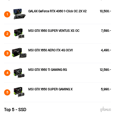
GALAX GeForce RTX 4060 1-Click OC 2X V2
10,500.-
1
MSI GTX 1660 SUPER VENTUS XS OC
7,690.-
2
MSI GTX 1650 AERO ITX 4G OCV1
4,490.-
3
MSI GTX 1660 Ti GAMING 6G
12,590.-
4
MSI GTX 1650 SUPER GAMING X
5,990.-
5
Top 5 - SSD
ดูทั้งหมด