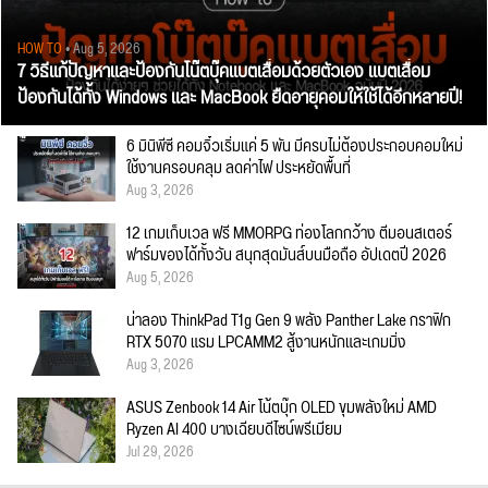
HOW TO
• Aug 5, 2026
7 วิธีแก้ปัญหาและป้องกันโน๊ตบุ๊คแบตเสื่อมด้วยตัวเอง แบตเสื่อม
ป้องกันได้ทั้ง Windows และ MacBook ยืดอายุคอมให้ใช้ได้อีกหลายปี!
6 มินิพีซี คอมจิ๋วเริ่มแค่ 5 พัน มีครบไม่ต้องประกอบคอมใหม่
ใช้งานครอบคลุม ลดค่าไฟ ประหยัดพื้นที่
Aug 3, 2026
12 เกมเก็บเวล ฟรี MMORPG ท่องโลกกว้าง ตีมอนสเตอร์
ฟาร์มของได้ทั้งวัน สนุกสุดมันส์บนมือถือ อัปเดตปี 2026
Aug 5, 2026
น่าลอง ThinkPad T1g Gen 9 พลัง Panther Lake กราฟิก
RTX 5070 แรม LPCAMM2 สู้งานหนักและเกมมิ่ง
Aug 3, 2026
ASUS Zenbook 14 Air โน้ตบุ๊ก OLED ขุมพลังใหม่ AMD
Ryzen AI 400 บางเฉียบดีไซน์พรีเมียม
Jul 29, 2026