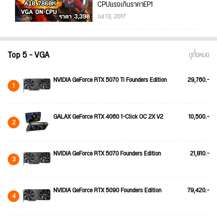
CPUแรงเกินราคาEP1
Jul 13, 2017
Top 5 - VGA
ดูทั้งหมด
NVIDIA GeForce RTX 5070 Ti Founders Edition
29,760.-
1
GALAX GeForce RTX 4060 1-Click OC 2X V2
10,500.-
2
NVIDIA GeForce RTX 5070 Founders Edition
21,810.-
3
NVIDIA GeForce RTX 5090 Founders Edition
79,420.-
4