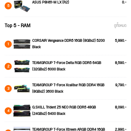
ASUS P8H61-M LX (R2)
0.-
5
Top 5 - RAM
ดูทั้งหมด
CORSAIR Vengeance DDR5 16GB (8GBx2) 5200
5,990.-
1
Black
TEAMGROUP T-Force Delta RGB DDR5 64GB
8,590.-
2
(32GBx2) 6000 Black
TEAMGROUP T-Force Xcalibur RGB DDR4 16GB
9,790.-
3
(8GBx2) 3600 Black
G.SKILL Trident Z5 NEO RGB DDR5 48GB
8,090.-
4
(24GBx2) 6400 Black
TEAMGROUP T-Force Xtreem ARGB DDR4 16GB
2,990.-