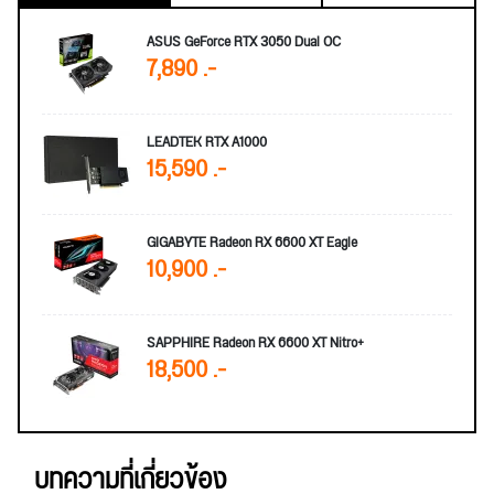
ASUS GeForce RTX 3050 Dual OC
7,890 .-
LEADTEK RTX A1000
15,590 .-
GIGABYTE Radeon RX 6600 XT Eagle
10,900 .-
SAPPHIRE Radeon RX 6600 XT Nitro+
18,500 .-
บทความที่เกี่ยวข้อง