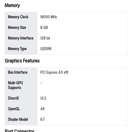
Memory
Memory Clock
18000 MHz
Memory Size
8 GB
Memory Interface
128 bit
Memory Type
GDDR6
Graphics Features
Bus Interface
PCI Express 4.0 x16
Multi-GPU
-
Supports
DirectX
12.2
OpenGL
4.6
Shader Model
6.7
Port Connector