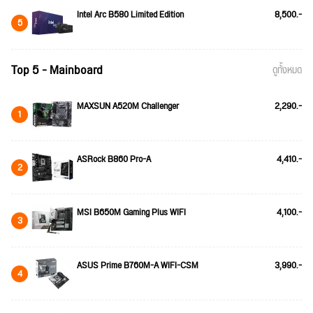
Intel Arc B580 Limited Edition
8,500.-
5
Top 5 - Mainboard
ดูทั้งหมด
MAXSUN A520M Challenger
2,290.-
1
ASRock B860 Pro-A
4,410.-
2
MSI B650M Gaming Plus WIFI
4,100.-
3
ASUS Prime B760M-A WIFI-CSM
3,990.-
4