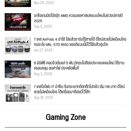
Nov 26, 2025
จะซื้อเกมมิ่งโน้ตบุ๊ก AMD ควรมองหาสเปคแบบไหนในช่วงปลายปี
2025
Sep 5, 2025
7 เคส AirPods 4 น่าใช้ ใส่แล้วชาร์จไร้สายได้ ดีไซน์สวยไม่เหมือนใคร
ทนระดับ MIL-STD 810G ของดีแบบนี้มีไว้ใช้แล้วอุ่นใจ!
Jun 27, 2026
6 มินิพีซี คอมจิ๋วเริ่มแค่ 5 พัน มีครบไม่ต้องประกอบคอมใหม่ ใช้งาน
ครอบคลุม ลดค่าไฟ ประหยัดพื้นที่
Aug 3, 2026
7 เคสไอโฟน 17 น่าซื้อ กันกระแทกดีตกตึกไม่กลัว เริ่ม 118 บาท ดีไซน์
สวยไม่เหมือนใคร ได้เครื่องมาต้องมีไว้ใช้!!
Sep 18, 2025
Gaming Zone