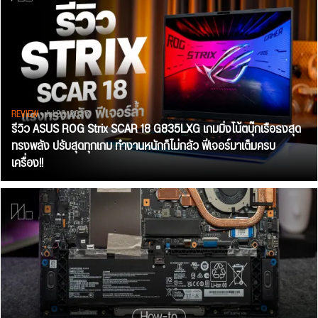
REVIEW
• Jul 28, 2026
รีวิว ASUS ROG Strix SCAR 18 G835LXG เกมมิ่งโน้ตบุ๊กเรือธงสุด
ทรงพลัง ปรับสุดทุกเกม ทำงานหนักก็ไม่กลัว ฟีเจอร์มาเต็มครบ
เครื่อง!!