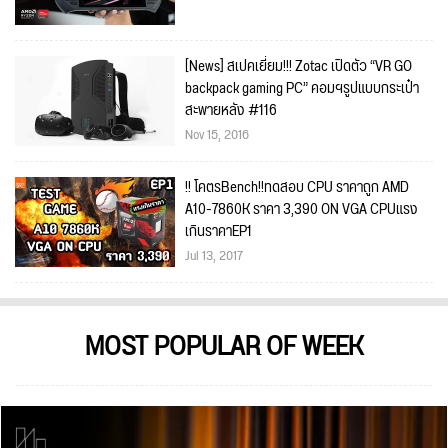
[News] สเปคเยี่ยม!!! Zotac เปิดตัว “VR GO
backpack gaming PC” คอมฯรูปแบบกระเป๋า
สะพายหลัง #116
Nov 15, 2016
!! โคตรBench!!ทดสอบ CPU ราคาถูก AMD
A10-7860K ราคา 3,390 ON VGA CPUแรง
เกินราคาEP1
Jul 13, 2017
MOST POPULAR OF WEEK