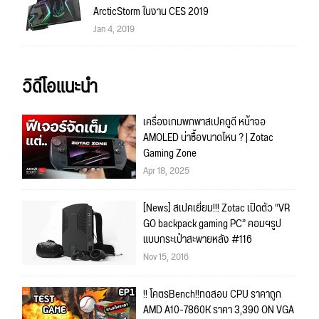
ArcticStorm ในงาน CES 2019
Jan 4, 2019
วิดีโอแนะนำ
เครื่องเกมพกพาสเปคดูดี หน้าจอ
AMOLED น่าซื้อขนาดไหน ? | Zotac
Gaming Zone
Apr 18, 2025
[News] สเปคเยี่ยม!!! Zotac เปิดตัว “VR
GO backpack gaming PC” คอมฯรูป
แบบกระเป๋าสะพายหลัง #116
Nov 15, 2016
!! โคตรBench!!ทดสอบ CPU ราคาถูก
AMD A10-7860K ราคา 3,390 ON VGA