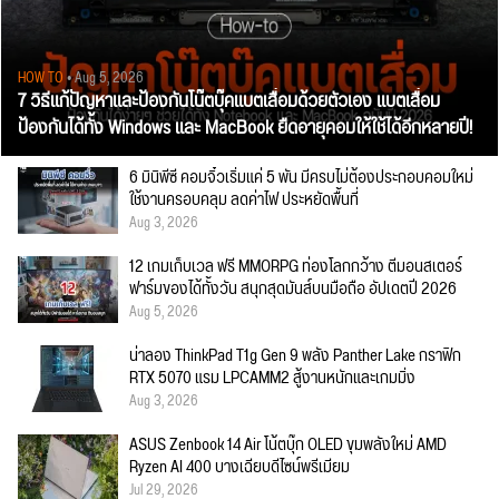
HOW TO
• Aug 5, 2026
7 วิธีแก้ปัญหาและป้องกันโน๊ตบุ๊คแบตเสื่อมด้วยตัวเอง แบตเสื่อม
ป้องกันได้ทั้ง Windows และ MacBook ยืดอายุคอมให้ใช้ได้อีกหลายปี!
6 มินิพีซี คอมจิ๋วเริ่มแค่ 5 พัน มีครบไม่ต้องประกอบคอมใหม่
ใช้งานครอบคลุม ลดค่าไฟ ประหยัดพื้นที่
Aug 3, 2026
12 เกมเก็บเวล ฟรี MMORPG ท่องโลกกว้าง ตีมอนสเตอร์
ฟาร์มของได้ทั้งวัน สนุกสุดมันส์บนมือถือ อัปเดตปี 2026
Aug 5, 2026
น่าลอง ThinkPad T1g Gen 9 พลัง Panther Lake กราฟิก
RTX 5070 แรม LPCAMM2 สู้งานหนักและเกมมิ่ง
Aug 3, 2026
ASUS Zenbook 14 Air โน้ตบุ๊ก OLED ขุมพลังใหม่ AMD
Ryzen AI 400 บางเฉียบดีไซน์พรีเมียม
Jul 29, 2026