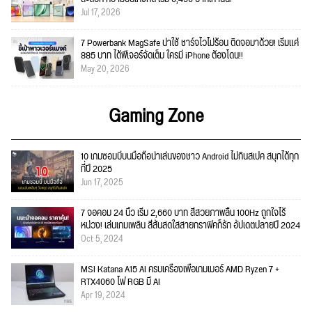
Jul 17, 2026
7 Powerbank MagSafe น่าใช้ ชาร์จไวไม่ร้อน ติดจอมาด้วย! เริ่มแค่
885 บาท ได้ฟีเจอร์จัดเต็ม ใครมี iPhone ต้องโดน!!
May 20, 2026
Gaming Zone
10 เกมซอมบี้บนมือถือน่าเล่นของชาว Android ไม่กินสเปค สนุกได้ทุก
ที่ปี 2025
Jun 17, 2025
7 จอคอม 24 นิ้ว เริ่ม 2,660 บาท สีสวยภาพลื่น 100Hz ถูกใจไร้
หน่วง! เล่นเกมเพลิน สีสันสดใสสายกราฟิคก็รัก อัปเดตปลายปี 2024
Oct 5, 2024
MSI Katana A15 AI ครบเครื่องเพื่อเกมเมอร์ AMD Ryzen 7 +
RTX4060 ไฟ RGB มี AI
Apr 19, 2024