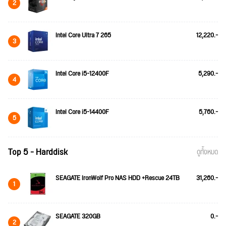
2
Intel Core Ultra 7 265
12,220.-
3
Intel Core i5-12400F
5,290.-
4
Intel Core i5-14400F
5,760.-
5
Top 5 - Harddisk
ดูทั้งหมด
SEAGATE IronWolf Pro NAS HDD +Rescue 24TB
31,260.-
1
SEAGATE 320GB
0.-
2