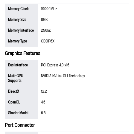
Memory Clock
19000MHz
Memory Size
8GB
Memory Interface
256bit
Memory Type
GDDR6X
Graphics Features
Bus Interface
PCI Express 4.0 x16
Multi-GPU
NVIDIA NVLink SLI Technology
Supports
DirectX
12.2
OpenGL
4.6
Shader Model
6.6
Port Connector