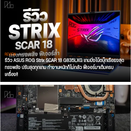
REVIEW
• Jul 28, 2026
รีวิว ASUS ROG Strix SCAR 18 G835LXG เกมมิ่งโน้ตบุ๊กเรือธงสุด
ทรงพลัง ปรับสุดทุกเกม ทำงานหนักก็ไม่กลัว ฟีเจอร์มาเต็มครบ
เครื่อง!!