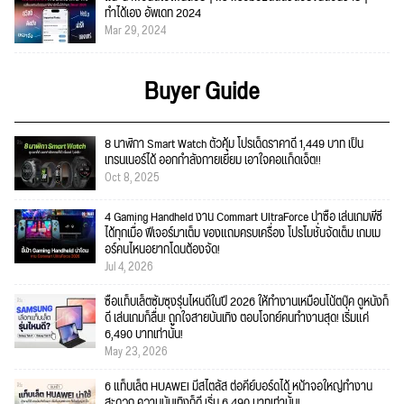
ทำได้เอง อัพเดท 2024
Mar 29, 2024
Buyer Guide
8 นาฬิกา Smart Watch ตัวคุ้ม โปรเด็ดราคาดี 1,449 บาท เป็น
เทรนเนอร์ได้ ออกกำลังกายเยี่ยม เอาใจคอแก็ดเจ็ต!!
Oct 8, 2025
4 Gaming Handheld งาน Commart UltraForce น่าซื้อ เล่นเกมพีซี
ได้ทุกเมื่อ ฟีเจอร์มาเต็ม ของแถมครบเครื่อง โปรโมชั่นจัดเต็ม เกมเม
อร์คนไหนอยากโดนต้องจัด!
Jul 4, 2026
ซื้อแท็บเล็ตซัมซุงรุ่นไหนดีในปี 2026 ให้ทำงานเหมือนโน้ตบุ๊ค ดูหนังก็
ดี เล่นเกมก็ลื่น! ถูกใจสายบันเทิง ตอบโจทย์คนทำงานสุด! เริ่มแค่
6,490 บาทเท่านั้น!
May 23, 2026
6 แท็บเล็ต HUAWEI มีสไตลัส ต่อคีย์บอร์ดได้ หน้าจอใหญ่ทำงาน
สะดวก ความบันเทิงก็ดี เริ่ม 6,490 บาทเท่านั้น!