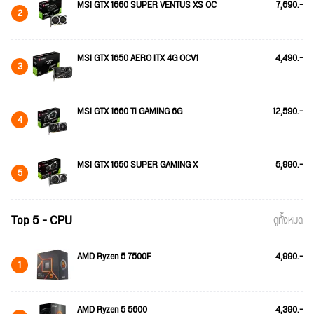
MSI GTX 1660 SUPER VENTUS XS OC
7,690.-
2
MSI GTX 1650 AERO ITX 4G OCV1
4,490.-
3
MSI GTX 1660 Ti GAMING 6G
12,590.-
4
MSI GTX 1650 SUPER GAMING X
5,990.-
5
Top 5 - CPU
ดูทั้งหมด
AMD Ryzen 5 7500F
4,990.-
1
AMD Ryzen 5 5600
4,390.-