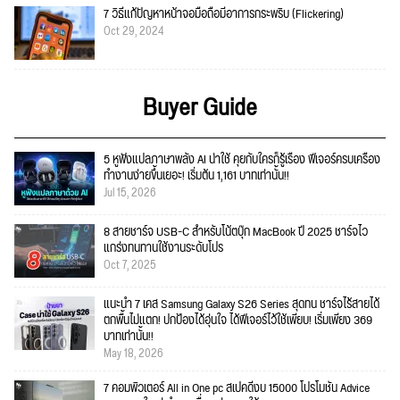
7 วิธีแก้ปัญหาหน้าจอมือถือมีอาการกระพริบ (Flickering)
Oct 29, 2024
Buyer Guide
5 หูฟังแปลภาษาพลัง AI น่าใช้ คุยกับใครก็รู้เรื่อง ฟีเจอร์ครบเครื่อง
ทำงานง่ายขึ้นเยอะ! เริ่มต้น 1,161 บาทเท่านั้น!!
Jul 15, 2026
8 สายชาร์จ USB-C สำหรับโน้ตบุ๊ก MacBook ปี 2025 ชาร์จไว
แกร่งทนทานใช้งานระดับโปร
Oct 7, 2025
แนะนำ 7 เคส Samsung Galaxy S26 Series สุดทน ชาร์จไร้สายได้
ตกพื้นไม่แตก! ปกป้องได้อุ่นใจ ได้ฟีเจอร์ไว้ใช้เพียบ! เริ่มเพียง 369
บาทเท่านั้น!!
May 18, 2026
7 คอมพิวเตอร์ All in One pc สเปคดีงบ 15000 โปรโมชั่น Advice