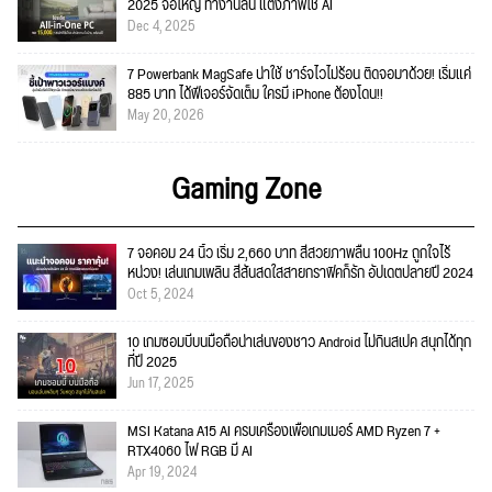
2025 จอใหญ่ ทำงานลื่น แต่งภาพใช้ AI
Dec 4, 2025
7 Powerbank MagSafe น่าใช้ ชาร์จไวไม่ร้อน ติดจอมาด้วย! เริ่มแค่
885 บาท ได้ฟีเจอร์จัดเต็ม ใครมี iPhone ต้องโดน!!
May 20, 2026
Gaming Zone
7 จอคอม 24 นิ้ว เริ่ม 2,660 บาท สีสวยภาพลื่น 100Hz ถูกใจไร้
หน่วง! เล่นเกมเพลิน สีสันสดใสสายกราฟิคก็รัก อัปเดตปลายปี 2024
Oct 5, 2024
10 เกมซอมบี้บนมือถือน่าเล่นของชาว Android ไม่กินสเปค สนุกได้ทุก
ที่ปี 2025
Jun 17, 2025
MSI Katana A15 AI ครบเครื่องเพื่อเกมเมอร์ AMD Ryzen 7 +
RTX4060 ไฟ RGB มี AI
Apr 19, 2024