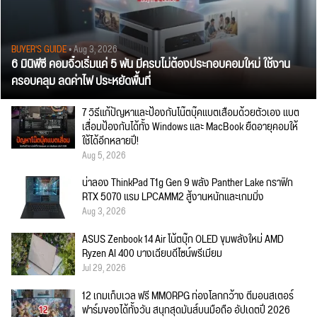
BUYER'S GUIDE
• Aug 3, 2026
6 มินิพีซี คอมจิ๋วเริ่มแค่ 5 พัน มีครบไม่ต้องประกอบคอมใหม่ ใช้งาน
ครอบคลุม ลดค่าไฟ ประหยัดพื้นที่
7 วิธีแก้ปัญหาและป้องกันโน๊ตบุ๊คแบตเสื่อมด้วยตัวเอง แบต
เสื่อมป้องกันได้ทั้ง Windows และ MacBook ยืดอายุคอมให้
ใช้ได้อีกหลายปี!
Aug 5, 2026
น่าลอง ThinkPad T1g Gen 9 พลัง Panther Lake กราฟิก
RTX 5070 แรม LPCAMM2 สู้งานหนักและเกมมิ่ง
Aug 3, 2026
ASUS Zenbook 14 Air โน้ตบุ๊ก OLED ขุมพลังใหม่ AMD
Ryzen AI 400 บางเฉียบดีไซน์พรีเมียม
Jul 29, 2026
12 เกมเก็บเวล ฟรี MMORPG ท่องโลกกว้าง ตีมอนสเตอร์
ฟาร์มของได้ทั้งวัน สนุกสุดมันส์บนมือถือ อัปเดตปี 2026