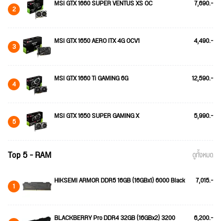
MSI GTX 1660 SUPER VENTUS XS OC
7,690.-
2
MSI GTX 1650 AERO ITX 4G OCV1
4,490.-
3
MSI GTX 1660 Ti GAMING 6G
12,590.-
4
MSI GTX 1650 SUPER GAMING X
5,990.-
5
Top 5 - RAM
ดูทั้งหมด
HIKSEMI ARMOR DDR5 16GB (16GBx1) 6000 Black
7,015.-
1
BLACKBERRY Pro DDR4 32GB (16GBx2) 3200
6,200.-