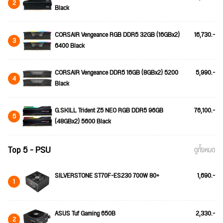
2
Black
CORSAIR Vengeance RGB DDR5 32GB (16GBx2)
16,730.-
3
6400 Black
CORSAIR Vengeance DDR5 16GB (8GBx2) 5200
5,990.-
4
Black
G.SKILL Trident Z5 NEO RGB DDR5 96GB
76,100.-
5
(48GBx2) 5600 Black
Top 5 - PSU
ดูทั้งหมด
SILVERSTONE ST70F-ES230 700W 80+
1,690.-
1
ASUS Tuf Gaming 650B
2,330.-
2