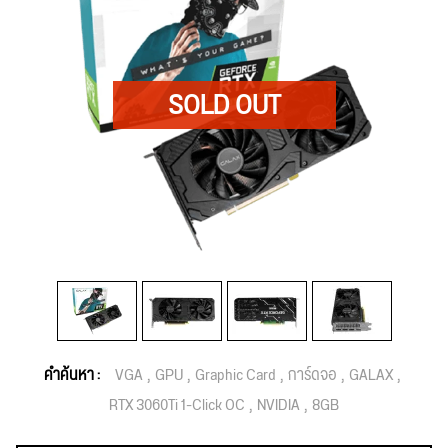
คำค้นหา :
VGA
GPU
Graphic Card
การ์ดจอ
GALAX
RTX 3060Ti 1-Click OC
NVIDIA
8GB