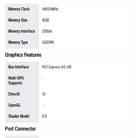
Memory Clock
14000MHz
Memory Size
8GB
Memory Interface
256bit
Memory Type
GDDR6
Graphics Features
Bus Interface
PCI Express 4.0 x16
Multi-GPU
-
Supports
DirectX
12
OpenGL
-
Shader Model
6.5
Port Connector