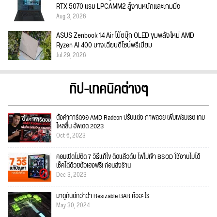
RTX 5070 แรม LPCAMM2 สู้งานหนักและเกมมิ่ง
Aug 3, 2026
ASUS Zenbook 14 Air โน้ตบุ๊ก OLED ขุมพลังใหม่ AMD
Ryzen AI 400 บางเฉียบดีไซน์พรีเมียม
Jul 29, 2026
ทิป-เทคนิคต่างๆ
ตั้งค่าการ์ดจอ AMD Radeon ปรับแต่ง ภาพสวย เพิ่มเฟรมเรต เกม
ไหลลื่น อัพเดต 2023
Oct 6, 2023
คอมเปิดไม่ติด 7 วิธีแก้ไข ติดแล้วดับ ไฟไม่เข้า BSOD ใช้งานไม่ได้
เช็คได้ด้วยตัวเองฟรี! ก่อนส่งร้าน
Dec 3, 2023
มาดูกันดีกว่าว่า Resizable BAR คืออะไร
May 30, 2024