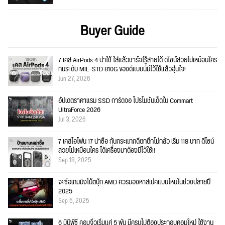
Buyer Guide
7 เคส AirPods 4 น่าใช้ ใส่แล้วชาร์จไร้สายได้ ดีไซน์สวยไม่เหมือนใคร
ทนระดับ MIL-STD 810G ของดีแบบนี้มีไว้ใช้แล้วอุ่นใจ!
Jun 27, 2026
อัปเดตราคาแรม SSD การ์ดจอ โปรโมชั่นเด็ดใน Commart
UltraForce 2026
Jul 3, 2026
7 เคสไอโฟน 17 น่าซื้อ กันกระแทกดีตกตึกไม่กลัว เริ่ม 118 บาท ดีไซน์
สวยไม่เหมือนใคร ได้เครื่องมาต้องมีไว้ใช้!!
Sep 18, 2025
จะซื้อเกมมิ่งโน้ตบุ๊ก AMD ควรมองหาสเปคแบบไหนในช่วงปลายปี
2025
Sep 5, 2025
6 มินิพีซี คอมจิ๋วเริ่มแค่ 5 พัน มีครบไม่ต้องประกอบคอมใหม่ ใช้งาน