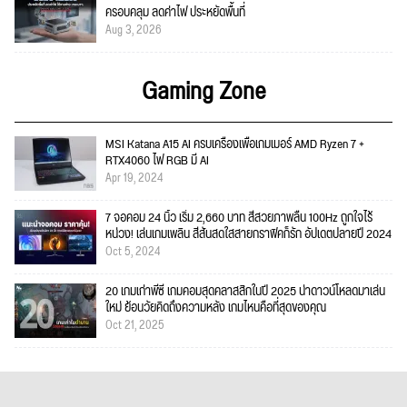
ครอบคลุม ลดค่าไฟ ประหยัดพื้นที่
Aug 3, 2026
Gaming Zone
MSI Katana A15 AI ครบเครื่องเพื่อเกมเมอร์ AMD Ryzen 7 +
RTX4060 ไฟ RGB มี AI
Apr 19, 2024
7 จอคอม 24 นิ้ว เริ่ม 2,660 บาท สีสวยภาพลื่น 100Hz ถูกใจไร้
หน่วง! เล่นเกมเพลิน สีสันสดใสสายกราฟิคก็รัก อัปเดตปลายปี 2024
Oct 5, 2024
20 เกมเก่าพีซี เกมคอมสุดคลาสสิกในปี 2025 น่าดาวน์โหลดมาเล่น
ใหม่ ย้อนวัยคิดถึงความหลัง เกมไหนคือที่สุดของคุณ
Oct 21, 2025