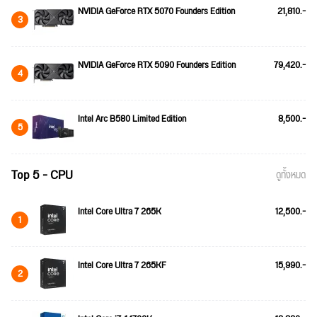
NVIDIA GeForce RTX 5070 Founders Edition
21,810.-
3
NVIDIA GeForce RTX 5090 Founders Edition
79,420.-
4
Intel Arc B580 Limited Edition
8,500.-
5
Top 5 - CPU
ดูทั้งหมด
Intel Core Ultra 7 265K
12,500.-
1
Intel Core Ultra 7 265KF
15,990.-
2