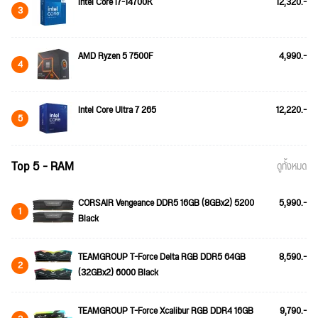
Intel Core i7-14700K
12,320.-
3
AMD Ryzen 5 7500F
4,990.-
4
Intel Core Ultra 7 265
12,220.-
5
Top 5 - RAM
ดูทั้งหมด
CORSAIR Vengeance DDR5 16GB (8GBx2) 5200
5,990.-
1
Black
TEAMGROUP T-Force Delta RGB DDR5 64GB
8,590.-
2
(32GBx2) 6000 Black
TEAMGROUP T-Force Xcalibur RGB DDR4 16GB
9,790.-