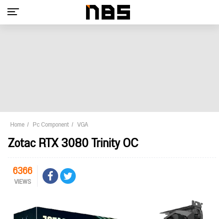
Home
Pc Component
VGA
Zotac RTX 3080 Trinity OC
6366
VIEWS