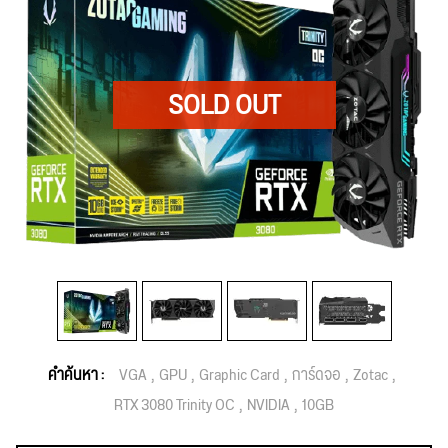
คำค้นหา :
VGA
GPU
Graphic Card
การ์ดจอ
Zotac
RTX 3080 Trinity OC
NVIDIA
10GB