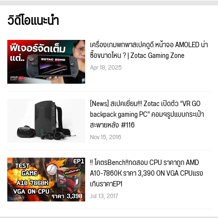
วิดีโอแนะนำ
เครื่องเกมพกพาสเปคดูดี หน้าจอ AMOLED น่า
ซื้อขนาดไหน ? | Zotac Gaming Zone
Apr 18, 2025
[News] สเปคเยี่ยม!!! Zotac เปิดตัว “VR GO
backpack gaming PC” คอมฯรูปแบบกระเป๋า
สะพายหลัง #116
Nov 15, 2016
!! โคตรBench!!ทดสอบ CPU ราคาถูก AMD
A10-7860K ราคา 3,390 ON VGA CPUแรง
เกินราคาEP1
Jul 13, 2017