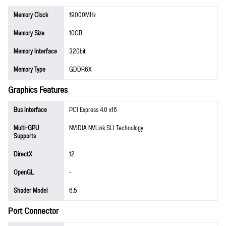
Memory Clock
19000MHz
Memory Size
10GB
Memory Interface
320bit
Memory Type
GDDR6X
Graphics Features
Bus Interface
PCI Express 4.0 x16
Multi-GPU
NVIDIA NVLink SLI Technology
Supports
DirectX
12
OpenGL
-
Shader Model
6.5
Port Connector