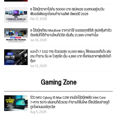
6 โน้ตบุ๊กราคาไม่เกิน 50000 บาท สเปคแรง แบตทนอยู่จบวัน
ฟีเจอร์เพียบถูกใจคนทำงานเลิฟ! อัพเดตปี 2026
Feb 21, 2026
6 โน้ตบุ๊คเทียบ MacBook ราคาน่าใช้ ชนตรงทุกซีรีส์! สเปคคุ้มค่าตัว
ตัดคลิปก็ได้ทำงานไหนก็เวิร์ค เริ่มต้น 21,990 บาทเท่านั้น!
Jun 19, 2026
แนะนำ 7 SSD 1TB ตัวแรงสุด 14,000 MB/s ให้คอมแรงถึงใจ เล่น
เกม ทำงาน รัน AI ไวสุดขีด เริ่ม 4,890 บาท ซื้อก่อนราคาพุ่งยังไงก็
คุ้ม!!
Jun 13, 2026
Gaming Zone
รีวิว MSI Cyborg 15 Max C2W เกมมิ่งโน้ตบุ๊คพลัง Intel Core
7+RTX 5070 เล่นเกมก็เร็วแรง ทำงานก็ลื่นไหล ดีไซน์เรียบง่ายดูดี
ถูกใจเกมเมอร์ทุกวัย!
Aug 5, 2026