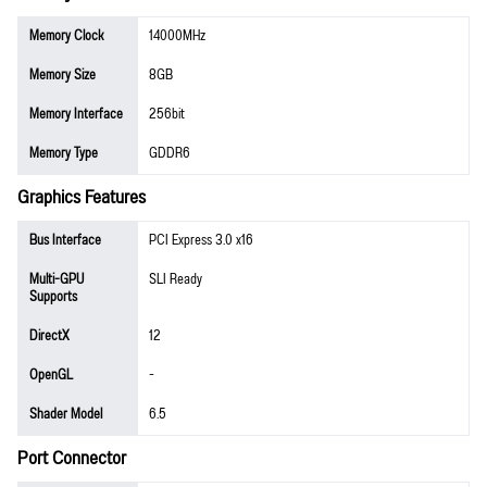
Memory Clock
14000MHz
Memory Size
8GB
Memory Interface
256bit
Memory Type
GDDR6
Graphics Features
Bus Interface
PCI Express 3.0 x16
Multi-GPU
SLI Ready
Supports
DirectX
12
OpenGL
-
Shader Model
6.5
Port Connector