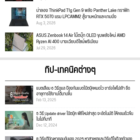
น่าลอง ThinkPad T1g Gen 9 พลัง Panther Lake กราฟิก
RTX 5070 แรม LPCAMM2 สู้งานหนักและเกมมิ่ง
Aug 3, 2026
ASUS Zenbook 14 Air โน้ตบุ๊ก OLED ขุมพลังใหม่ AMD
Ryzen AI 400 บางเฉียบดีไซน์พรีเมียม
Jul 29, 2026
ทิป-เทคนิคต่างๆ
แบตเสื่อม 6 วิธีดูแล ป้องกันแบตโน๊ตบุ๊คหมดไว ชาร์จไฟไม่เข้า ยืด
อายุการใช้งานได้นานขึ้น
Feb 13, 2025
5 วิธี Update driver โน๊ตบุ๊ค พีซีใหม่ล่าสุด จะอัตโนมัติ ให้คอมเร็วขึ้น
ในไม่กี่นาที
Dec 12, 2024
8 วิธีแก้ปัญหาคอมดับเอง 2025 หาสาเหตุและวิธีแก้ไขด้วยตัวเอง