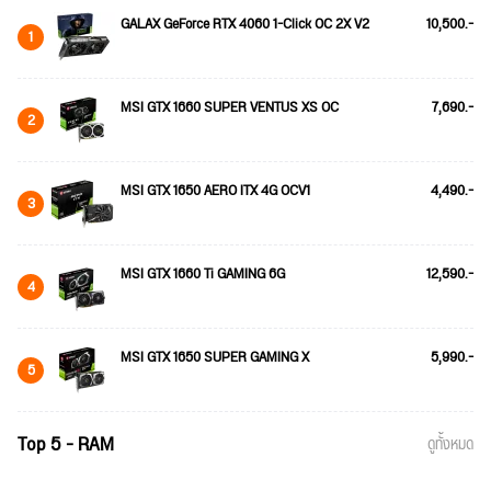
GALAX GeForce RTX 4060 1-Click OC 2X V2
10,500.-
1
MSI GTX 1660 SUPER VENTUS XS OC
7,690.-
2
MSI GTX 1650 AERO ITX 4G OCV1
4,490.-
3
MSI GTX 1660 Ti GAMING 6G
12,590.-
4
MSI GTX 1650 SUPER GAMING X
5,990.-
5
Top 5 - RAM
ดูทั้งหมด