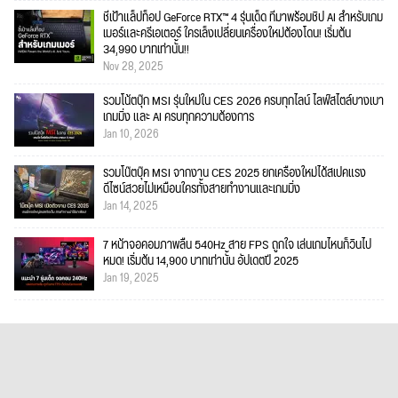
ชี้เป้าแล็ปท็อป GeForce RTX™ 4 รุ่นเด็ด ที่มาพร้อมชิป AI สำหรับเกม
เมอร์และครีเอเตอร์ ใครเล็งเปลี่ยนเครื่องใหม่ต้องโดน! เริ่มต้น
34,990 บาทเท่านั้น!!
Nov 28, 2025
รวมโน้ตบุ๊ก MSI รุ่นใหม่ใน CES 2026 ครบทุกไลน์ ไลฟ์สไตล์บางเบา
เกมมิ่ง และ AI ครบทุกความต้องการ
Jan 10, 2026
รวมโน๊ตบุ๊ค MSI จากงาน CES 2025 ยกเครื่องใหม่ได้สเปคแรง
ดีไซน์สวยไม่เหมือนใครทั้งสายทำงานและเกมมิ่ง
Jan 14, 2025
7 หน้าจอคอมภาพลื่น 540Hz สาย FPS ถูกใจ เล่นเกมไหนก็วินไป
หมด! เริ่มต้น 14,900 บาทเท่านั้น อัปเดตปี 2025
Jan 19, 2025