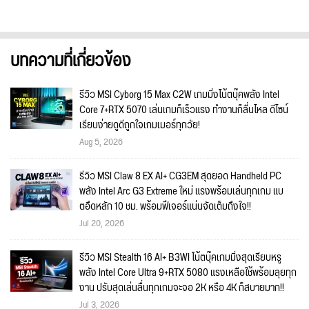
บทความที่เกี่ยวข้อง
รีวิว MSI Cyborg 15 Max C2W เกมมิ่งโน้ตบุ๊คพลัง Intel
Core 7+RTX 5070 เล่นเกมก็เร็วแรง ทำงานก็ลื่นไหล ดีไซน์
เรียบง่ายดูดีถูกใจเกมเมอร์ทุกวัย!
Aug 5, 2026
รีวิว MSI Claw 8 EX AI+ CG3EM สุดยอด Handheld PC
พลัง Intel Arc G3 Extreme ใหม่ แรงพร้อมเล่นทุกเกม แบ
ตอึดหลัก 10 ชม. พร้อมฟีเจอร์แน่นจัดเต็มถึงใจ!!
Jul 20, 2026
รีวิว MSI Stealth 16 AI+ B3WI โน้ตบุ๊คเกมมิ่งสุดเรียบหรู
พลัง Intel Core Ultra 9+RTX 5080 แรงเหลือใช้พร้อมลุยทุก
งาน ปรับสุดเล่นลื่นทุกเกมจะจอ 2K หรือ 4K ก็สบายมาก!!
Jul 3, 2026