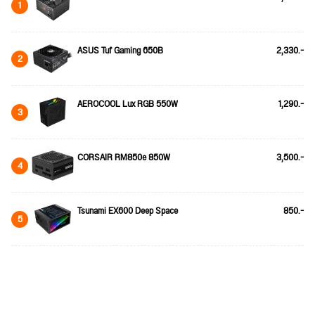
1
ASUS Tuf Gaming 650B
2,330.-
2
AEROCOOL Lux RGB 550W
1,290.-
3
CORSAIR RM850e 850W
3,500.-
4
Tsunami EX600 Deep Space
850.-
5