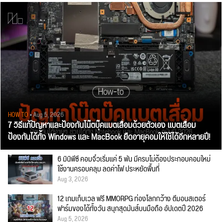
HOW TO
• Aug 5, 2026
7 วิธีแก้ปัญหาและป้องกันโน๊ตบุ๊คแบตเสื่อมด้วยตัวเอง แบตเสื่อม
ป้องกันได้ทั้ง Windows และ MacBook ยืดอายุคอมให้ใช้ได้อีกหลายปี!
6 มินิพีซี คอมจิ๋วเริ่มแค่ 5 พัน มีครบไม่ต้องประกอบคอมใหม่
ใช้งานครอบคลุม ลดค่าไฟ ประหยัดพื้นที่
Aug 3, 2026
12 เกมเก็บเวล ฟรี MMORPG ท่องโลกกว้าง ตีมอนสเตอร์
ฟาร์มของได้ทั้งวัน สนุกสุดมันส์บนมือถือ อัปเดตปี 2026
Aug 5, 2026