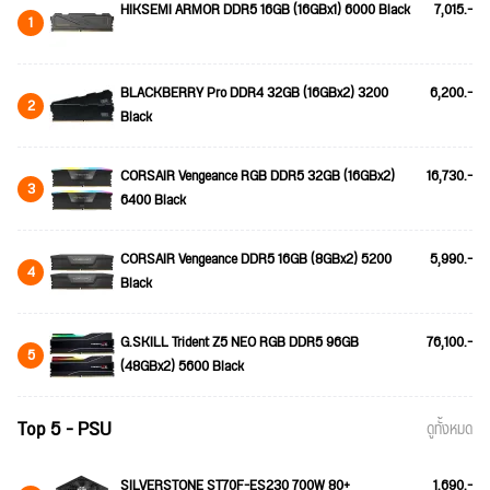
HIKSEMI ARMOR DDR5 16GB (16GBx1) 6000 Black
7,015.-
1
BLACKBERRY Pro DDR4 32GB (16GBx2) 3200
6,200.-
2
Black
CORSAIR Vengeance RGB DDR5 32GB (16GBx2)
16,730.-
3
6400 Black
CORSAIR Vengeance DDR5 16GB (8GBx2) 5200
5,990.-
4
Black
G.SKILL Trident Z5 NEO RGB DDR5 96GB
76,100.-
5
(48GBx2) 5600 Black
Top 5 - PSU
ดูทั้งหมด
SILVERSTONE ST70F-ES230 700W 80+
1,690.-