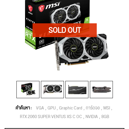
คำค้นหา :
VGA
GPU
Graphic Card
การ์ดจอ
MSI
RTX 2060 SUPER VENTUS XS C OC
NVIDIA
8GB