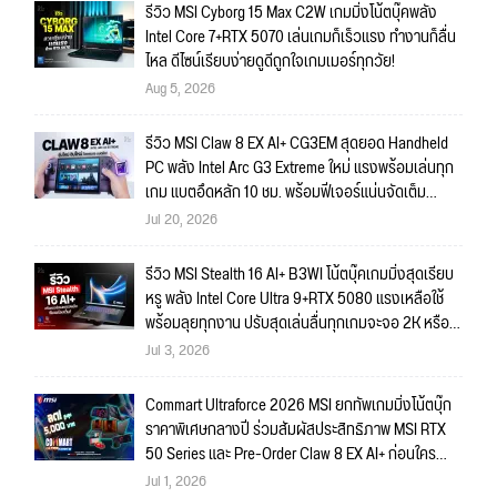
รีวิว MSI Cyborg 15 Max C2W เกมมิ่งโน้ตบุ๊คพลัง
Intel Core 7+RTX 5070 เล่นเกมก็เร็วแรง ทำงานก็ลื่น
ไหล ดีไซน์เรียบง่ายดูดีถูกใจเกมเมอร์ทุกวัย!
Aug 5, 2026
รีวิว MSI Claw 8 EX AI+ CG3EM สุดยอด Handheld
PC พลัง Intel Arc G3 Extreme ใหม่ แรงพร้อมเล่นทุก
เกม แบตอึดหลัก 10 ชม. พร้อมฟีเจอร์แน่นจัดเต็ม
ถึงใจ!!
Jul 20, 2026
รีวิว MSI Stealth 16 AI+ B3WI โน้ตบุ๊คเกมมิ่งสุดเรียบ
หรู พลัง Intel Core Ultra 9+RTX 5080 แรงเหลือใช้
พร้อมลุยทุกงาน ปรับสุดเล่นลื่นทุกเกมจะจอ 2K หรือ
4K ก็สบายมาก!!
Jul 3, 2026
Commart Ultraforce 2026 MSI ยกทัพเกมมิ่งโน้ตบุ๊ก
ราคาพิเศษกลางปี ร่วมสัมผัสประสิทธิภาพ MSI RTX
50 Series และ Pre-Order Claw 8 EX AI+ ก่อนใคร
พร้อมของรางวัลเข้าร่วมกิจกรรมในงาน!
Jul 1, 2026