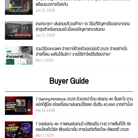
พร้อมแนวทางป้องกัน
Jun 12, 2025
เกมกระตุก? เล่นเกมแล้วจอค้าง? 10 วิธีแก้ปัญหาเด้งออกจากเกม
ล่าสุดสำหรับเกมเมอร์ เมื่อเจอปัญหาขณะเล่นเกม
Jun 21, 2025
รวมวิธีและแอพฯ จ่ายภาษีด้วยตัวเองฉบับปี 2025 จ่ายอย่างไร
จ่ายที่ไหน ขอคืนได้เปล่า? รายได้เท่าไหร่ถึงต้องจ่าย?
Nov 1, 2024
Buyer Guide
7 Gaming Notebook 2026 ตัวแรงน่าโดน เล่นเกม 4K ลื่นสะใจ งาน
หนักก็สู้มือ! เปิดเครื่องมาเล่นเกมได้เลย!! เริ่มต้น 40,990 บาทเท่านั้น!!
Feb 14, 2026
7 จอเล่นเกม 4K ภาพคมเล่นเกมดี เปลี่ยนเป็น FHD ภาพลื่นก็ได้! ต่อ
คอนโซลก็เวิร์ค! ฟีเจอร์มาเต็ม สายบันเทิงต้องโดน อัพเดตปี 2026
Mar 1, 2026